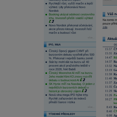
Rychlejší růst, vyšší marže a lepší
výhled. Lilly překonává Novo
Nordisk
Váš n
Booking ukázal odolnost cestovního
trhu. Investoři přešli i slabší výhled
Na tomto m
pouze přihl
Novo Nordisk překonal očekávání,
zde
.
akcie přesto klesají. Investoři řeší
marže a budoucí růst
více...
Aktuá
IPO, M&A
06
15:57
ČN
Čínský čipový gigant CXMT při
15:31
Zá
burzovním debutu vystřelil přes 500
14:47
Rů
%. Překonal i největší banku země
14:37
Ba
Stát by mohl dát na burzu až 40
procent akcií pražského letiště v
13:32
Ni
roce 2028, řekl Babiš
13:19
Go
Čínský Moonshot AI míří na burzu.
11:59
Ry
Jeho model Kimi K3 znovu rozvířil
11:40
Me
debatu o budoucnosti AI
11:37
Za
SK Hynix míří na Nasdaq. O jeden z
11:35
Če
největších burzovních debutů v
11:29
Sk
historii je obrovský zájem
Nová vlna mega IPO hýbe trhy.
11:26
Pa
Rychlé zařazování do indexů
10:27
PR
přináší šance i rizika
kn
8:43
Ro
více...
8:40
ČN
TÝDENNÍ PŘEHLEDY
6:08
Ap