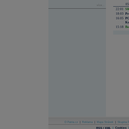
05
více...
22:01
S&
18:03
Pr
16:05
PO
Ku
15:18
Bo
O Patria.cz
|
Reklama
|
Mapa Stránek
|
Skupina P
|
Cookies
RSS / XML