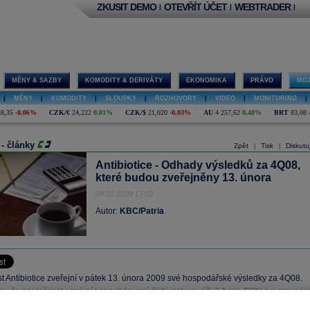
ZKUSIT DEMO
OTEVŘÍT ÚČET
WEBTRADER
|
|
|
MĚNY & SAZBY
KOMODITY & DERIVÁTY
EKONOMIKA
PRÁVO
MOJ
|
MĚNY
|
KOMODITY
|
SLOUPKY
|
ROZHOVORY
|
VIDEO
|
MONITORING
|
48,35
-0,06%
CZK/€
24,222
0,01%
CZK/$
21,020
-0,03%
AU
4 257,62
0,48%
BRT
83,08
 - články
Zpět
Tisk
Diskutu
|
|
Antibiotice - Odhady výsledků za 4Q08,
které budou zveřejněny 13. února
09.02.2009 17:02
Autor:
KBC/Patria
t Antibiotice zveřejní v pátek 13. února 2009 své hospodářské výsledky za 4Q08.
, že společnost oznámí konsolidovaný čistý zisk ve výši 7,0 mil. RON (ve srovnán
. RON ve 3Q08 a 7,5 mil. RON ve 4Q07).