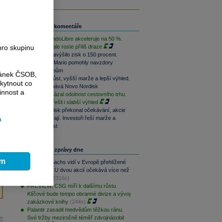
Související komentáře
Růst MercadoLibre akceleruje na 50 %.
pro skupinu
Podle trhu ale roste příliš draze
Nintendo navýšilo zisk o 150 procent.
Switch 2 a Mario pomohly navzdory
dražším čipům
ránek ČSOB,
Rychlejší růst, vyšší marže a lepší výhled.
kytnout co
Lilly překonává Novo Nordisk
innost a
Booking ukázal odolnost cestovního trhu.
Investoři přešli i slabší výhled
Novo Nordisk překonal očekávání, akcie
a
přesto klesají. Investoři řeší marže a
budoucí růst
Nejčtenější zprávy dne
ím
Goldman Sachs vidí v Evropě přehlížené
příležitosti. U dvou akcií očekává více než
100% růst
(316x)
PREVIEW: CSG míří k dalšímu růstu.
Klíčové bude tempo obranné divize a vývoj
zakázkové knihy
(244x)
Palantir zasadil medvědům těžkou ránu.
Své tržby meziročně téměř zdvojnásobil