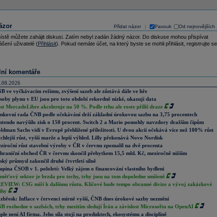
ázor
Přidat názor
Pavouk
Od nejnovějších
|
ístě můžete zahájit diskusi. Zatím nebyl zadán žádný názor. Do diskuse mohou přispívat
ášení uživatelé (
Přihlásit
). Pokud nemáte účet, na který byste se mohli přihlásit, registrujte se
lní komentáře
.08.2026
B ve vyčkávacím režimu, zvýšení sazeb ale zůstává dále ve hře
soby plynu v EU jsou pro toto období rekordně nízké, ukazují data
st MercadoLibre akceleruje na 50 %. Podle trhu ale roste příliš draze
nkovní rada ČNB podle očekávání drží základní úrokovou sazbu na 3,75 procentech
ntendo navýšilo zisk o 150 procent. Switch 2 a Mario pomohly navzdory dražším čipům
ldman Sachs vidí v Evropě přehlížené příležitosti. U dvou akcií očekává více než 100% růst
chlejší růst, vyšší marže a lepší výhled. Lilly překonává Novo Nordisk
ziroční růst stavební výroby v ČR v červnu zpomalil na dvě procenta
hraniční obchod ČR v červnu skončil přebytkem 15,5 mld. Kč, meziročně nižším
ský průmysl zakončil druhé čtvrtletí silně
upina ČSOB v 1. pololetí: Velký zájem o financování vlastního bydlení
měťový sektor je brzda pro techy, trhy jsou na tom dopoledne smíšeně
EVIEW: CSG míří k dalšímu růstu. Klíčové bude tempo obranné divize a vývoj zakázkové
ihy
zbřesk: Inflace v červenci mírně vyšší, ČNB dnes úrokové sazby nezmění
B rozhodne o sazbách, trhy mezitím sledují Írán a závislost Microsoftu na OpenAI
ple není AI firma. Jeho síla stojí na produktech, ekosystému a disciplíně