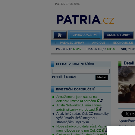
PÁTEK 07.08.2026
ZPRAVODAJSTVÍ
AKCIE & FONDY
|
PŘEHLED ZPRÁV
|
AKCIOVÉ
|
EKONOMICKÉ
PX
2 805,12
1,30%
DAX
26 140,13
0,05%
NDQ
26 3
Detail
HLEDAT V KOMENTÁŘÍCH
Pokročilé hledání
hledat
INVESTIČNÍ DOPORUČENÍ
AstraZeneca jako sázka na
defenzivu mimo AI horečku
Arista Networks: AI může firmě
zajistit příznivý vítr do zad
Analytický radar: Colt CZ roste díky
vyšší marži, širší integraci i
Společnos
stabilnějšímu byznysu
Nové střelivo pro další růst. Patria
Očekáváme
mění cílovou cenu pro Colt CZ
s 0,3 mil
Goldman Sachs: Je dobrý okamžik