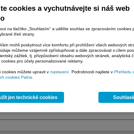
te cookies a vychutnávejte si náš web
no
račování článku je dostupné jen klientům placených služeb
Patria Plus
/
estor Plus
případně uživatelům platformy
Patria Direct
. Pokud jste klientem
nout na tlačítko „Souhlasím“ a udělíte souhlas se zpracováním cookies 
hto služeb, potom je nutné se
Přihlásit
.
brané třetí strany.
ámci placeného informačního servisu získáte
ám mohli poskytnout více komfortu při prohlížení všech webových st
řístup ke
kompletnímu zpravodajství
to údaje můžeme vzájemně zpřístupňovat a dále zpracovávat s cílem pos
.patria.cz bez jakýchkoliv omezení. Veškeré
lientský zážitek, tj. přizpůsobení obsahu webových stránek, analytická č
 cookies pro účely personalizované reklamy.
rávy, komentáře a horké zprávy jsou
brazovány terminálovou metodou (bez nutnosti obnovovat stránku) bez
si cookies můžete upravit v
nastavení
. Podrobnosti najdete v
Přehledu 
ždění a v plné verzi.
h cookies Patria
.
en zpravodajství, ale i další služby získáte v Patria Plus / Investor Plus -
sms
e-mailové
zpravodajství,
data
z finančních trhů v reálném čase, kompletní
lytický servis
, rozsáhlé
databáze
časových řad ke stažení,
prognózy
žít jen technické cookies
Souhlas
oje a
valuace
, ekonomické
fundamenty
,
nástroje
a
kalkulátory
...
více