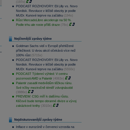
(197x)
PODCAST ROZHOVORY: Eli Lilly vs. Novo
Nordisk. Revoluce v léčbě obezity je podle
MUDr. Kunové teprve na začátku
(194x)
Růst MercadoLibre akceleruje na 50 %.
Podle trhu ale roste příliš draze
(78x)
Nejčtenější zprávy týdne
Goldman Sachs vidí v Evropě přehlížené
příležitosti. U dvou akcií očekává více než
100% růst
(5715x)
PODCAST ROZHOVORY: Eli Lilly vs. Novo
Nordisk. Revoluce v léčbě obezity je podle
MUDr. Kunové teprve na začátku
(5550x)
PODCAST Týdenní výhled: V centru
pozornosti AMD a Palantir
(4063x)
Palantir zasadil medvědům těžkou ránu.
Své tržby meziročně téměř zdvojnásobil
(3886x)
PREVIEW: CSG míří k dalšímu růstu.
Klíčové bude tempo obranné divize a vývoj
zakázkové knihy
(3010x)
Nejdiskutovanější zprávy týdne
Inflace v eurozóně v červenci vzrostla na