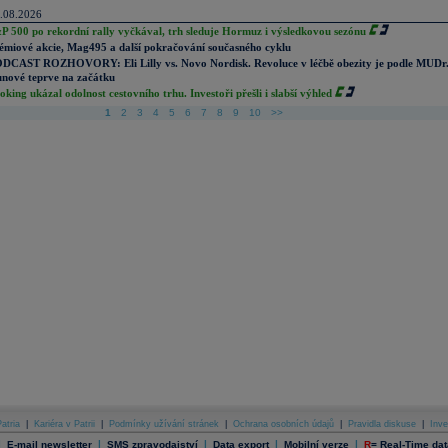
.08.2026
P 500 po rekordní rally vyčkával, trh sleduje Hormuz i výsledkovou sezónu
émiové akcie, Mag495 a další pokračování současného cyklu
DCAST ROZHOVORY: Eli Lilly vs. Novo Nordisk. Revoluce v léčbě obezity je podle MUDr
nové teprve na začátku
oking ukázal odolnost cestovního trhu. Investoři přešli i slabší výhled
1
2
3
4
5
6
7
8
9
10
>>
atria
|
Kariéra v Patrii
|
Podmínky užívání stránek
|
Ochrana osobních údajů
|
Pravidla diskuse
|
Inve
|
|
|
|
|
E-mail newsletter
SMS zpravodajství
Data export
Mobilní verze
R
=
Real-Time dat