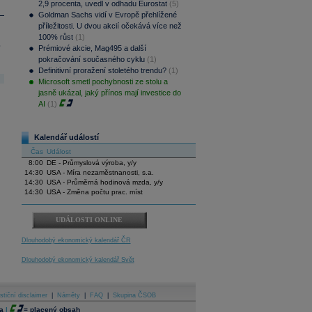
2,9 procenta, uvedl v odhadu Eurostat
(5)
Goldman Sachs vidí v Evropě přehlížené
příležitosti. U dvou akcií očekává více než
100% růst
(1)
.
Prémiové akcie, Mag495 a další
pokračování současného cyklu
(1)
Definitivní proražení stoletého trendu?
(1)
Microsoft smetl pochybnosti ze stolu a
jasně ukázal, jaký přínos mají investice do
AI
(1)
Kalendář událostí
Čas
Událost
8:00
DE - Průmyslová výroba, y/y
14:30
USA - Míra nezaměstnanosti, s.a.
14:30
USA - Průměrná hodinová mzda, y/y
14:30
USA - Změna počtu prac. míst
UDÁLOSTI ONLINE
Dlouhodobý ekonomický kalendář ČR
Dlouhodobý ekonomický kalendář Svět
stiční disclaimer
|
Náměty
|
FAQ
|
Skupina ČSOB
a
|
=
placený obsah