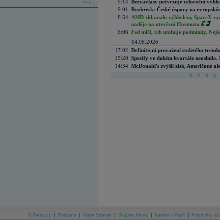
9:14
Bezvavlasy potvrzuje celoroční výhl
více...
9:01
Rozbřesk: České úspory na evropském
8:54
AMD zklamalo výhledem, SpaceX vydě
naděje na otevření Hormuzu
6:06
Fed mlčí, trh utahuje podmínky. Nejis
04.08.2026
17:02
Definitivní proražení stoletého trend
15:20
Spotify ve duhém kvartále neoslnilo. 
14:34
McDonald's zvýšil zisk, Američané ale
1
2
3
4
O Patria.cz
|
Reklama
|
Mapa Stránek
|
Skupina Patria
|
Kariéra v Patrii
|
Podmínky uží