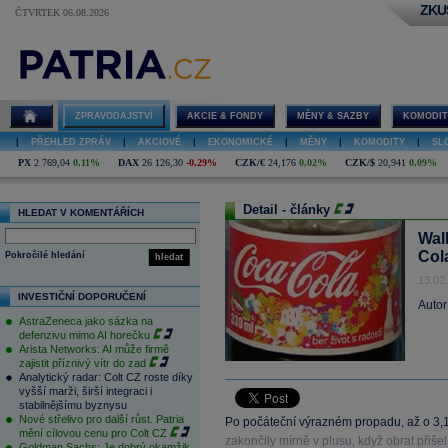
ZKU
ČTVRTEK 06.08.2026
ZPRAVODAJSTVÍ
AKCIE & FONDY
MĚNY & SAZBY
KOMODIT
|
PŘEHLED ZPRÁV
|
AKCIOVÉ
|
EKONOMICKÉ
|
MĚNY
|
KOMODITY
|
SL
PX
2 769,04
0,11%
DAX
26 126,30
-0,29%
CZK/€
24,176
0,02%
CZK/$
20,941
0,09%
Detail - články
HLEDAT V KOMENTÁŘÍCH
Wall
Col
Pokročilé hledání
hledat
13.02
INVESTIČNÍ DOPORUČENÍ
Autor
AstraZeneca jako sázka na
defenzivu mimo AI horečku
Arista Networks: AI může firmě
zajistit příznivý vítr do zad
Analytický radar: Colt CZ roste díky
vyšší marži, širší integraci i
stabilnějšímu byznysu
Nové střelivo pro další růst. Patria
Po počáteční výrazném propadu, až o 3,
mění cílovou cenu pro Colt CZ
zakončily mírně v plusu, když obrat přiš
Goldman Sachs: Je dobrý okamžik