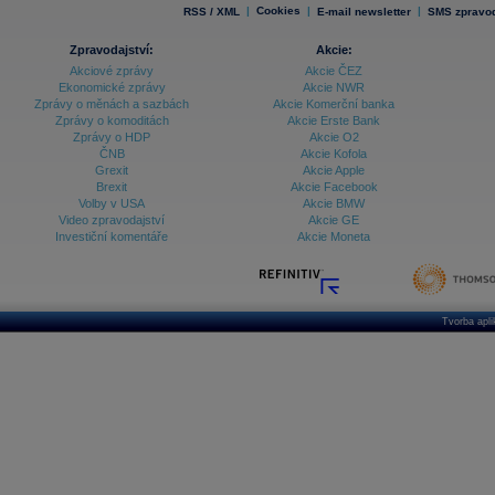
|
Cookies
|
|
RSS / XML
E-mail newsletter
SMS zpravod
Zpravodajství:
Akcie:
Akciové zprávy
Akcie ČEZ
Ekonomické zprávy
Akcie NWR
Zprávy o měnách a sazbách
Akcie Komerční banka
Zprávy o komoditách
Akcie Erste Bank
Zprávy o HDP
Akcie O2
ČNB
Akcie Kofola
Grexit
Akcie Apple
Brexit
Akcie Facebook
Volby v USA
Akcie BMW
Video zpravodajství
Akcie GE
Investiční komentáře
Akcie Moneta
Tvorba apl