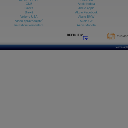
ČNB
Akcie Kofola
Grexit
Akcie Apple
Brexit
Akcie Facebook
Volby v USA
Akcie BMW
Video zpravodajství
Akcie GE
Investiční komentáře
Akcie Moneta
Tvorba apl