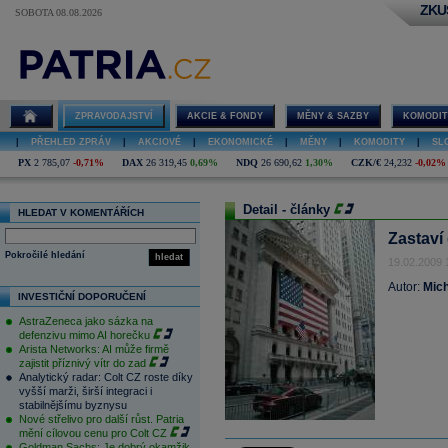
ZKU
SOBOTA 08.08.2026
ZPRAVODAJSTVÍ
AKCIE & FONDY
MĚNY & SAZBY
KOMODIT
|
PŘEHLED ZPRÁV
|
AKCIOVÉ
|
EKONOMICKÉ
|
MĚNY
|
KOMODITY
|
SL
PX
2 785,07
-0,71%
DAX
26 319,45
0,69%
NDQ
26 690,62
1,30%
CZK/€
24,232
-0,02%
Detail - články
HLEDAT V KOMENTÁŘÍCH
Zastaví 
Pokročilé hledání
hledat
19.02.2009 
Autor:
Mich
INVESTIČNÍ DOPORUČENÍ
AstraZeneca jako sázka na
defenzivu mimo AI horečku
Arista Networks: AI může firmě
zajistit příznivý vítr do zad
Analytický radar: Colt CZ roste díky
vyšší marži, širší integraci i
stabilnějšímu byznysu
Nové střelivo pro další růst. Patria
mění cílovou cenu pro Colt CZ
Goldman Sachs: Je dobrý okamžik