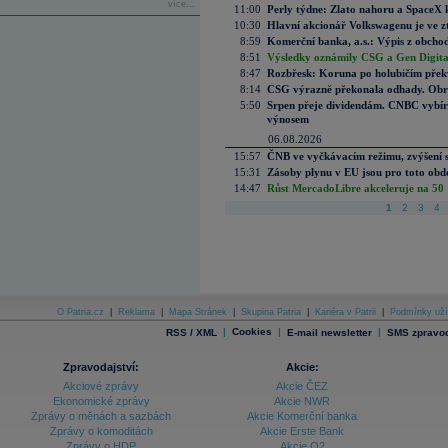
více...
11:00
Perly týdne: Zlato nahoru a SpaceX 
10:30
Hlavní akcionář Volkswagenu je ve z
8:59
Komerční banka, a.s.: Výpis z obchod
8:51
Výsledky oznámily CSG a Gen Digital
8:47
Rozbřesk: Koruna po holubičím přek
8:14
CSG výrazně překonala odhady. Obran
5:50
Srpen přeje dividendám. CNBC vybírá
výnosem
06.08.2026
15:57
ČNB ve vyčkávacím režimu, zvýšení s
15:31
Zásoby plynu v EU jsou pro toto obdo
14:47
Růst MercadoLibre akceleruje na 50 %
1
2
3
4
O Patria.cz
|
Reklama
|
Mapa Stránek
|
Skupina Patria
|
Kariéra v Patrii
|
Podmínky uží
|
Cookies
|
|
RSS / XML
E-mail newsletter
SMS zpravod
Zpravodajství:
Akcie:
Akciové zprávy
Akcie ČEZ
Ekonomické zprávy
Akcie NWR
Zprávy o měnách a sazbách
Akcie Komerční banka
Zprávy o komoditách
Akcie Erste Bank
Zprávy o HDP
Akcie O2