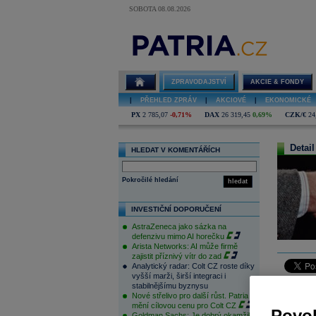
SOBOTA 08.08.2026
ZPRAVODAJSTVÍ
AKCIE & FONDY
|
PŘEHLED ZPRÁV
|
AKCIOVÉ
|
EKONOMICKÉ
PX
2 785,07
-0,71%
DAX
26 319,45
0,69%
CZK/€
24
Detail
HLEDAT V KOMENTÁŘÍCH
Pokročilé hledání
hledat
INVESTIČNÍ DOPORUČENÍ
AstraZeneca jako sázka na
defenzivu mimo AI horečku
Arista Networks: AI může firmě
zajistit příznivý vítr do zad
Analytický radar: Colt CZ roste díky
vyšší marži, širší integraci i
Ruský akci
stabilnějšímu byznysu
Nové střelivo pro další růst. Patria
rublový i
mění cílovou cenu pro Colt CZ
dnes objev
Povol
Goldman Sachs: Je dobrý okamžik