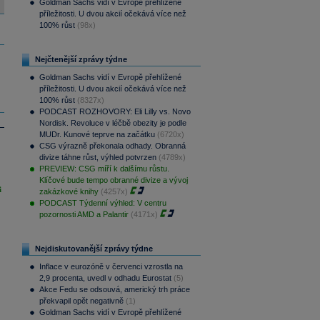
Goldman Sachs vidí v Evropě přehlížené
příležitosti. U dvou akcií očekává více než
100% růst
(98x)
Nejčtenější zprávy týdne
Goldman Sachs vidí v Evropě přehlížené
příležitosti. U dvou akcií očekává více než
100% růst
(8327x)
PODCAST ROZHOVORY: Eli Lilly vs. Novo
Nordisk. Revoluce v léčbě obezity je podle
MUDr. Kunové teprve na začátku
(6720x)
CSG výrazně překonala odhady. Obranná
divize táhne růst, výhled potvrzen
(4789x)
PREVIEW: CSG míří k dalšímu růstu.
Klíčové bude tempo obranné divize a vývoj
i
zakázkové knihy
(4257x)
PODCAST Týdenní výhled: V centru
pozornosti AMD a Palantir
(4171x)
Nejdiskutovanější zprávy týdne
Inflace v eurozóně v červenci vzrostla na
2,9 procenta, uvedl v odhadu Eurostat
(5)
Akce Fedu se odsouvá, americký trh práce
překvapil opět negativně
(1)
Goldman Sachs vidí v Evropě přehlížené