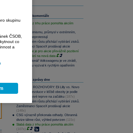
Související komentáře
pro skupinu
Slabá data z trhu práce pomohla akciím
Akcie v optimismu, průmysl v extrémním,
ránek ČSOB,
dluhopisy neprotestují
kytnout co
Po raketovém růstu přichází vybírání zisků.
innost a
Zaměstnanci SpaceX prodávají akcie
Závěr týdne je pro akcie převážně pozitivní
při vyčkávání na nová data
Hlavní akcionář Volkswagenu je ve ztrátě,
a
automobilku vyzval k rychlým opatřením
Nejčtenější zprávy dne
PODCAST ROZHOVORY: Eli Lilly vs. Novo
ím
Nordisk. Revoluce v léčbě obezity je podle
MUDr. Kunové teprve na začátku
(187x)
Po raketovém růstu přichází vybírání zisků.
Zaměstnanci SpaceX prodávají akcie
(148x)
CSG výrazně překonala odhady. Obranná
divize táhne růst, výhled potvrzen
(115x)
Slabá data z trhu práce pomohla akciím
(107x)