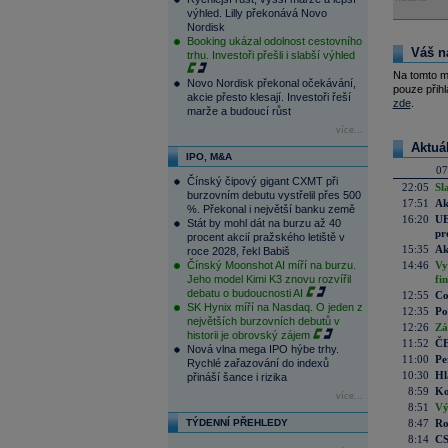
výhled. Lilly překonává Novo
Nordisk
Booking ukázal odolnost cestovního
Váš n
trhu. Investoři přešli i slabší výhled
Na tomto m
Novo Nordisk překonal očekávání,
pouze přihl
akcie přesto klesají. Investoři řeší
zde
.
marže a budoucí růst
více...
Aktuá
IPO, M&A
07
Čínský čipový gigant CXMT při
22:05
Sl
burzovním debutu vystřelil přes 500
17:51
Ak
%. Překonal i největší banku země
16:20
UE
Stát by mohl dát na burzu až 40
pr
procent akcií pražského letiště v
15:35
Ak
roce 2028, řekl Babiš
Čínský Moonshot AI míří na burzu.
14:46
Vy
Jeho model Kimi K3 znovu rozvířil
fi
debatu o budoucnosti AI
12:55
Co
SK Hynix míří na Nasdaq. O jeden z
12:35
Po
největších burzovních debutů v
12:26
Zá
historii je obrovský zájem
11:52
ČE
Nová vlna mega IPO hýbe trhy.
11:00
Pe
Rychlé zařazování do indexů
10:30
Hl
přináší šance i rizika
8:59
Ko
více...
8:51
Vý
TÝDENNÍ PŘEHLEDY
8:47
Ro
8:14
CS