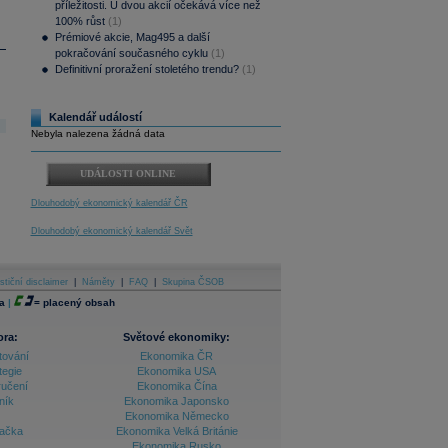
příležitosti. U dvou akcií očekává více než
100% růst
(1)
Prémiové akcie, Mag495 a další
pokračování současného cyklu
(1)
Definitivní proražení stoletého trendu?
(1)
Kalendář událostí
Nebyla nalezena žádná data
UDÁLOSTI ONLINE
Dlouhodobý ekonomický kalendář ČR
Dlouhodobý ekonomický kalendář Svět
stiční disclaimer
|
Náměty
|
FAQ
|
Skupina ČSOB
a
|
=
placený obsah
ora:
Světové ekonomiky:
tování
Ekonomika ČR
tegie
Ekonomika USA
ručení
Ekonomika Čína
ník
Ekonomika Japonsko
Ekonomika Německo
lačka
Ekonomika Velká Británie
Ekonomika Rusko