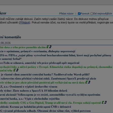
ázor
Přidat názor
Pavouk
Od nejnovějších
|
ístě můžete zahájit diskusi. Zatím nebyl zadán žádný názor. Do diskuse mohou přispívat
ášení uživatelé (
Přihlásit
). Pokud nemáte účet, na který byste se mohli přihlásit, registrujte se
lní komentáře
.08.2026
abá data z trhu práce pomohla akciím
cie v optimismu, průmysl v extrémním, dluhopisy neprotestují
FA vs. FIFA a „tajné plány vytvořené bezcharakterními lidmi, které mají pochybné přínosy
o samotný fotbal“
ce Fedu se odsouvá, americký trh práce překvapil opět negativně
sychající řeky a ničivé požáry v Evropě. Klimatická rizika dopadají na průmysl, ekonomiku 
nanční trhy
 je vlastně cílem americké centrální banky? Nasliboval toho Warsh příliš?
 raketovém růstu přichází vybírání zisků. Zaměstnanci SpaceX prodávají akcie
věr týdne je pro akcie převážně pozitivní při vyčkávání na nová data
Z, a.s.: Oznámení o výplatě úrokového výnosu
rly týdne: Zlato nahoru a SpaceX k 10 bilionům dolarů
avní akcionář Volkswagenu je ve ztrátě, automobilku vyzval k rychlým opatřením
merční banka, a.s.: Výpis z obchodního rejstříku
sledky oznámily CSG a Gen Digital, Trump uvalil nová cla. Evropa zahájí opatrně
zbřesk: Koruna po holubičím překvapení ČNB v defenzivě
G výrazně překonala odhady. Obranná divize táhne růst, výhled potvrzen