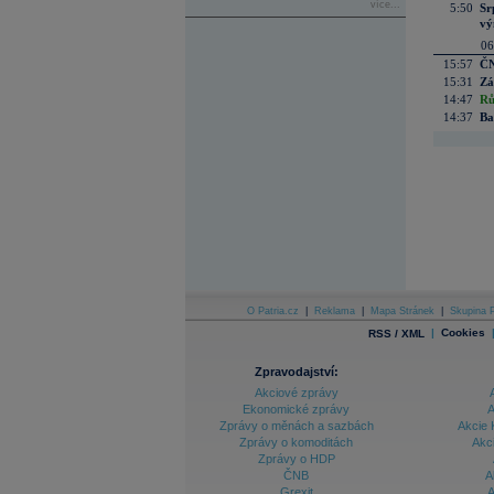
více...
5:50
Sr
vý
06
15:57
ČN
15:31
Zá
14:47
Rů
14:37
Ba
O Patria.cz
|
Reklama
|
Mapa Stránek
|
Skupina P
|
Cookies
RSS / XML
Zpravodajství:
Akciové zprávy
Ekonomické zprávy
A
Zprávy o měnách a sazbách
Akcie 
Zprávy o komoditách
Akc
Zprávy o HDP
ČNB
A
Grexit
A