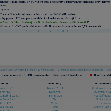
pen přeje dividendám. CNBC vybírá mezi aristokraty s růstovým potenciálem i pravidelným
nosem
.08.2026
B ve vyčkávacím režimu, zvýšení sazeb ale zůstává dále ve hře
soby plynu v EU jsou pro toto období rekordně nízké, ukazují data
st MercadoLibre akceleruje na 50 %. Podle trhu ale roste příliš draze
nkovní rada ČNB podle očekávání drží základní úrokovou sazbu na 3,75 procentech
1
2
3
4
5
6
7
8
9
10
>>
atria
|
Kariéra v Patrii
|
Podmínky užívání stránek
|
Ochrana osobních údajů
|
Pravidla diskuse
|
Inve
|
|
|
|
|
E-mail newsletter
SMS zpravodajství
Data export
Mobilní verze
R
=
Real-Time dat
Akcie:
Komodity:
Škola invest
Akcie ČEZ
Ropa BRENT
Akademie inves
kcie NWR
Ropa WTI
Investiční stra
Komerční banka
Zemní plyn
Investiční dopo
ie Erste Bank
Zlato
Akciový slov
Akcie O2
Stříbro
Semináře
kcie Kofola
Měď
Měnová kalku
kcie Apple
Cukr