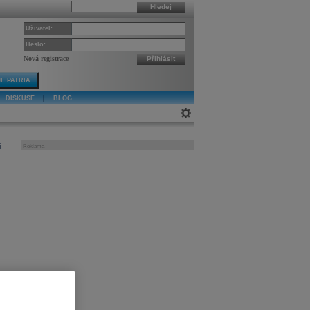
Hledej
Uživatel:
Heslo:
Nová registrace
Přihlásit
E PATRIA
DISKUSE
|
BLOG
j
Reklama