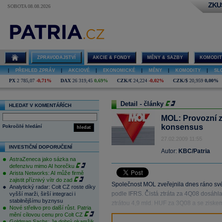
ZKU
SOBOTA 08.08.2026
ZPRAVODAJSTVÍ
AKCIE & FONDY
MĚNY & SAZBY
KOMODIT
|
PŘEHLED ZPRÁV
|
AKCIOVÉ
|
EKONOMICKÉ
|
MĚNY
|
KOMODITY
|
SL
PX
2 785,07
-0,71%
DAX
26 319,45
0,69%
CZK/€
24,224
-0,02%
CZK/$
20,959
0,00%
Detail - články
HLEDAT V KOMENTÁŘÍCH
MOL: Provozní zi
konsensus
Pokročilé hledání
hledat
27.02.2009 11:55
INVESTIČNÍ DOPORUČENÍ
Autor:
KBC/Patria
AstraZeneca jako sázka na
defenzivu mimo AI horečku
Arista Networks: AI může firmě
zajistit příznivý vítr do zad
Společnost MOL zveřejnila dnes ráno s
Analytický radar: Colt CZ roste díky
podle IFRS. Čistá ztráta za 4Q08 dosáhl
vyšší marži, širší integraci i
stabilnějšímu byznysu
ztrátou 4,9 mld. HUF za 3Q08 a se ziske
Nové střelivo pro další růst. Patria
mění cílovou cenu pro Colt CZ
Goldman Sachs: Je dobrý okamžik