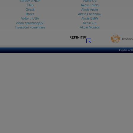
Zprávy o HDP
Akcie O2
ČNB
Akcie Kofola
Grexit
Akcie Apple
Brexit
Akcie Facebook
Volby v USA
Akcie BMW
Video zpravodajství
Akcie GE
Investiční komentáře
Akcie Moneta
Tvorba apl