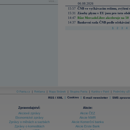
více...
06.08.2026
15:57
ČNB ve vyčkávacím režimu, zvýšení s
15:31
Zásoby plynu v EU jsou pro toto obdo
14:47
Růst MercadoLibre akceleruje na 50 %
14:37
Bankovní rada ČNB podle očekávání 
1
2
3
4
O Patria.cz
|
Reklama
|
Mapa Stránek
|
Skupina Patria
|
Kariéra v Patrii
|
Podmínky uží
|
Cookies
|
|
RSS / XML
E-mail newsletter
SMS zpravod
Zpravodajství:
Akcie:
Akciové zprávy
Akcie ČEZ
Ekonomické zprávy
Akcie NWR
Zprávy o měnách a sazbách
Akcie Komerční banka
Zprávy o komoditách
Akcie Erste Bank