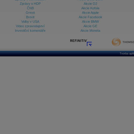
Zprávy o HDP
Akcie O2
ČNB
Akcie Kofola
Grexit
Akcie Apple
Brexit
Akcie Facebook
Volby v USA
Akcie BMW
Video zpravodajství
Akcie GE
Investiční komentáře
Akcie Moneta
Tvorba apl