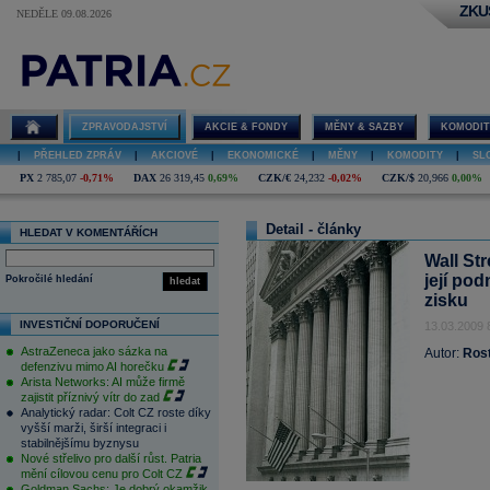
ZKU
NEDĚLE 09.08.2026
ZPRAVODAJSTVÍ
AKCIE & FONDY
MĚNY & SAZBY
KOMODIT
|
PŘEHLED ZPRÁV
|
AKCIOVÉ
|
EKONOMICKÉ
|
MĚNY
|
KOMODITY
|
SL
PX
2 785,07
-0,71%
DAX
26 319,45
0,69%
CZK/€
24,232
-0,02%
CZK/$
20,966
0,00%
Detail - články
HLEDAT V KOMENTÁŘÍCH
Wall Str
její po
Pokročilé hledání
hledat
zisku
INVESTIČNÍ DOPORUČENÍ
13.03.2009 
AstraZeneca jako sázka na
Autor:
Rost
defenzivu mimo AI horečku
Arista Networks: AI může firmě
zajistit příznivý vítr do zad
Analytický radar: Colt CZ roste díky
vyšší marži, širší integraci i
stabilnějšímu byznysu
Nové střelivo pro další růst. Patria
mění cílovou cenu pro Colt CZ
Goldman Sachs: Je dobrý okamžik