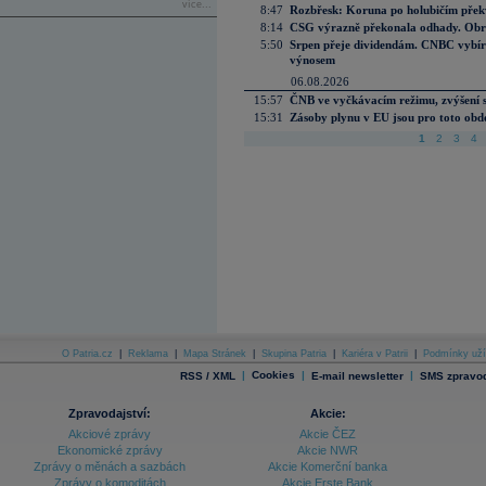
více...
8:47
Rozbřesk: Koruna po holubičím přek
8:14
CSG výrazně překonala odhady. Obran
5:50
Srpen přeje dividendám. CNBC vybírá
výnosem
06.08.2026
15:57
ČNB ve vyčkávacím režimu, zvýšení s
15:31
Zásoby plynu v EU jsou pro toto obdo
1
2
3
4
O Patria.cz
|
Reklama
|
Mapa Stránek
|
Skupina Patria
|
Kariéra v Patrii
|
Podmínky uží
|
Cookies
|
|
RSS / XML
E-mail newsletter
SMS zpravod
Zpravodajství:
Akcie:
Akciové zprávy
Akcie ČEZ
Ekonomické zprávy
Akcie NWR
Zprávy o měnách a sazbách
Akcie Komerční banka
Zprávy o komoditách
Akcie Erste Bank