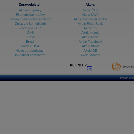
Zpravodajství:
Akcie:
Akciové zprávy
Akcie ČEZ
Ekonomické zprávy
Akcie NWR
Zprávy o měnách a sazbách
Akcie Komerční banka
Zprávy o komoditách
Akcie Erste Bank
Zprávy o HDP
Akcie O2
ČNB
Akcie Kofola
Grexit
Akcie Apple
Brexit
Akcie Facebook
Volby v USA
Akcie BMW
Video zpravodajství
Akcie GE
Investiční komentáře
Akcie Moneta
Tvorba apl