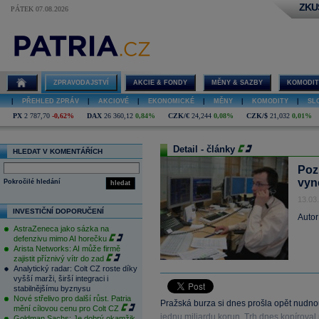
ZKU
PÁTEK 07.08.2026
ZPRAVODAJSTVÍ
AKCIE & FONDY
MĚNY & SAZBY
KOMODIT
|
PŘEHLED ZPRÁV
|
AKCIOVÉ
|
EKONOMICKÉ
|
MĚNY
|
KOMODITY
|
SL
PX
2 787,70
-0,62%
DAX
26 360,12
0,84%
CZK/€
24,244
0,08%
CZK/$
21,032
0,01%
Detail - články
HLEDAT V KOMENTÁŘÍCH
Pozi
vyn
Pokročilé hledání
hledat
13.03
INVESTIČNÍ DOPORUČENÍ
Autor
AstraZeneca jako sázka na
defenzivu mimo AI horečku
Arista Networks: AI může firmě
zajistit příznivý vítr do zad
Analytický radar: Colt CZ roste díky
vyšší marži, širší integraci i
stabilnějšímu byznysu
Nové střelivo pro další růst. Patria
Pražská burza si dnes prošla opět nudn
mění cílovou cenu pro Colt CZ
jednu miliardu korun. Trh dnes kopíroval 
Goldman Sachs: Je dobrý okamžik