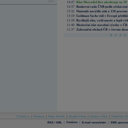
více...
14:47
Růst MercadoLibre akceleruje na 50 %
14:37
Bankovní rada ČNB podle očekávání 
13:32
Nintendo navýšilo zisk o 150 procen
13:19
Goldman Sachs vidí v Evropě přehlíže
11:59
Rychlejší růst, vyšší marže a lepší v
11:40
Meziroční růst stavební výroby v ČR
11:37
Zahraniční obchod ČR v červnu skonč
1
2
3
4
O Patria.cz
|
Reklama
|
Mapa Stránek
|
Skupina Patria
|
Kariéra v Patrii
|
Podmínky uží
|
Cookies
|
|
RSS / XML
E-mail newsletter
SMS zpravod