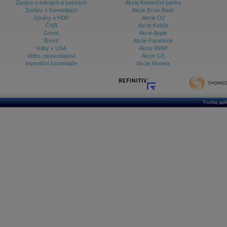
Zprávy o měnách a sazbách
Akcie Komerční banka
Zprávy o komoditách
Akcie Erste Bank
Zprávy o HDP
Akcie O2
ČNB
Akcie Kofola
Grexit
Akcie Apple
Brexit
Akcie Facebook
Volby v USA
Akcie BMW
Video zpravodajství
Akcie GE
Investiční komentáře
Akcie Moneta
Tvorba apl