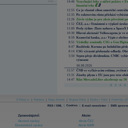
více...
14:46
Vysychající řeky a ničivé požáry v E
finanční trhy
12:55
Co je vlastně cílem americké centrál
12:35
Po raketovém růstu přichází vybírán
12:26
Závěr týdne je pro akcie převážně po
11:52
ČEZ, a.s.: Oznámení o výplatě úrok
11:00
Perly týdne: Zlato nahoru a SpaceX 
10:30
Hlavní akcionář Volkswagenu je ve z
8:59
Komerční banka, a.s.: Výpis z obchod
8:51
Výsledky oznámily CSG a Gen Digital
8:47
Rozbřesk: Koruna po holubičím přek
8:14
CSG výrazně překonala odhady. Obran
5:50
Srpen přeje dividendám. CNBC vybírá
výnosem
06.08.2026
15:57
ČNB ve vyčkávacím režimu, zvýšení s
15:31
Zásoby plynu v EU jsou pro toto obdo
14:47
Růst MercadoLibre akceleruje na 50 %
1
2
3
4
O Patria.cz
|
Reklama
|
Mapa Stránek
|
Skupina Patria
|
Kariéra v Patrii
|
Podmínky uží
|
Cookies
|
|
RSS / XML
E-mail newsletter
SMS zpravod
Zpravodajství:
Akcie:
Akciové zprávy
Akcie ČEZ
Ekonomické zprávy
Akcie NWR