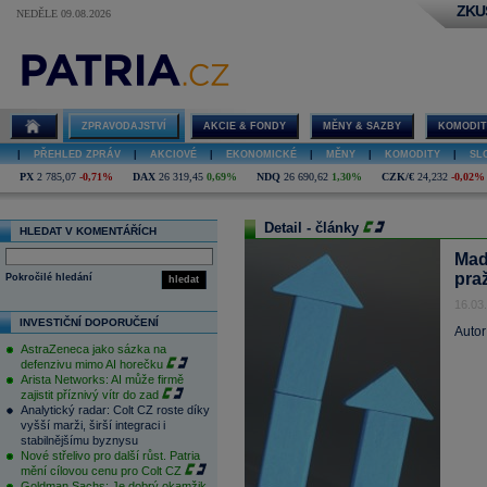
ZKU
NEDĚLE 09.08.2026
ZPRAVODAJSTVÍ
AKCIE & FONDY
MĚNY & SAZBY
KOMODIT
|
PŘEHLED ZPRÁV
|
AKCIOVÉ
|
EKONOMICKÉ
|
MĚNY
|
KOMODITY
|
SL
PX
2 785,07
-0,71%
DAX
26 319,45
0,69%
NDQ
26 690,62
1,30%
CZK/€
24,232
-0,02%
Detail - články
HLEDAT V KOMENTÁŘÍCH
Maď
pra
Pokročilé hledání
hledat
16.03
INVESTIČNÍ DOPORUČENÍ
Autor
AstraZeneca jako sázka na
defenzivu mimo AI horečku
Arista Networks: AI může firmě
zajistit příznivý vítr do zad
Analytický radar: Colt CZ roste díky
vyšší marži, širší integraci i
stabilnějšímu byznysu
Nové střelivo pro další růst. Patria
mění cílovou cenu pro Colt CZ
Goldman Sachs: Je dobrý okamžik