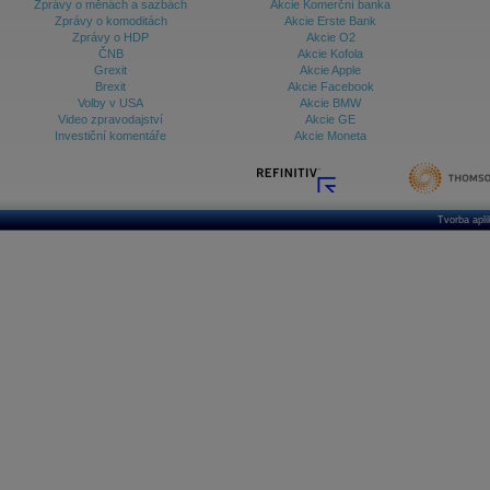
Zprávy o měnách a sazbách
Akcie Komerční banka
Zprávy o komoditách
Akcie Erste Bank
Zprávy o HDP
Akcie O2
ČNB
Akcie Kofola
Grexit
Akcie Apple
Brexit
Akcie Facebook
Volby v USA
Akcie BMW
Video zpravodajství
Akcie GE
Investiční komentáře
Akcie Moneta
Tvorba apl