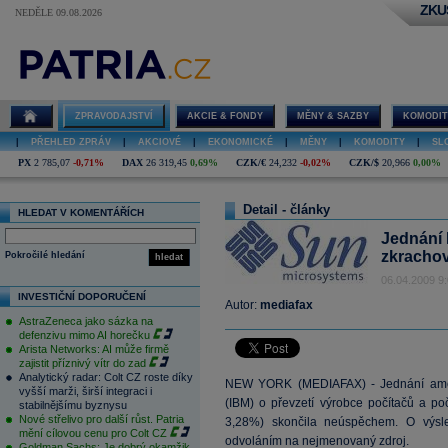
ZKU
NEDĚLE 09.08.2026
ZPRAVODAJSTVÍ
AKCIE & FONDY
MĚNY & SAZBY
KOMODIT
|
PŘEHLED ZPRÁV
|
AKCIOVÉ
|
EKONOMICKÉ
|
MĚNY
|
KOMODITY
|
SL
PX
2 785,07
-0,71%
DAX
26 319,45
0,69%
CZK/€
24,232
-0,02%
CZK/$
20,966
0,00%
Detail - články
HLEDAT V KOMENTÁŘÍCH
Jednání
zkrachov
Pokročilé hledání
hledat
06.04.2009 9
INVESTIČNÍ DOPORUČENÍ
Autor:
mediafax
AstraZeneca jako sázka na
defenzivu mimo AI horečku
Arista Networks: AI může firmě
zajistit příznivý vítr do zad
Analytický radar: Colt CZ roste díky
NEW YORK (MEDIAFAX) - Jednání amer
vyšší marži, širší integraci i
(IBM) o převzetí výrobce počítačů a p
stabilnějšímu byznysu
Nové střelivo pro další růst. Patria
3,28%) skončila neúspěchem. O výsle
mění cílovou cenu pro Colt CZ
odvoláním na nejmenovaný zdroj.
Goldman Sachs: Je dobrý okamžik