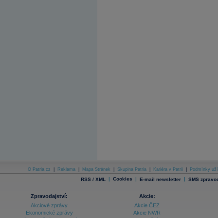
O Patria.cz
|
Reklama
|
Mapa Stránek
|
Skupina Patria
|
Kariéra v Patrii
|
Podmínky uží
|
Cookies
|
|
RSS / XML
E-mail newsletter
SMS zpravod
Zpravodajství:
Akcie:
Akciové zprávy
Akcie ČEZ
Ekonomické zprávy
Akcie NWR