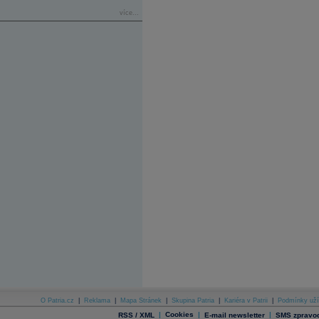
více...
O Patria.cz
|
Reklama
|
Mapa Stránek
|
Skupina Patria
|
Kariéra v Patrii
|
Podmínky uží
|
Cookies
|
|
RSS / XML
E-mail newsletter
SMS zpravod