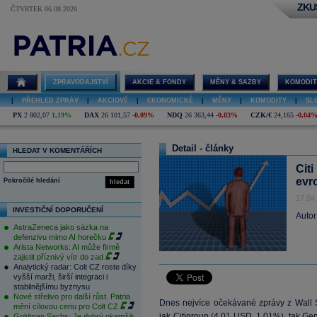
ZKU
ČTVRTEK 06.08.2026
ZPRAVODAJSTVÍ
AKCIE & FONDY
MĚNY & SAZBY
KOMODIT
|
PŘEHLED ZPRÁV
|
AKCIOVÉ
|
EKONOMICKÉ
|
MĚNY
|
KOMODITY
|
SL
PX
2 802,07
1,19%
DAX
26 101,57
-0,09%
NDQ
26 363,44
-0,83%
CZK/€
24,165
-0,04
Detail - články
HLEDAT V KOMENTÁŘÍCH
Citi
evr
Pokročilé hledání
hledat
17.04
INVESTIČNÍ DOPORUČENÍ
Autor
AstraZeneca jako sázka na
defenzivu mimo AI horečku
Arista Networks: AI může firmě
zajistit příznivý vítr do zad
Analytický radar: Colt CZ roste díky
vyšší marži, širší integraci i
stabilnějšímu byznysu
Nové střelivo pro další růst. Patria
Dnes nejvíce očekávané zprávy z Wall S
mění cílovou cenu pro Colt CZ
jak
Citigroup
(
4,01
USD, 1,01%), tak
Gen
Goldman Sachs: Je dobrý okamžik