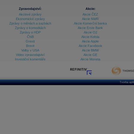
Zpravodajství:
Akcie:
Akciové zprávy
Akcie ČEZ
Ekonomické zprávy
Akcie NWR
Zprávy o měnách a sazbách
Akcie Komerční banka
Zprávy o komoditách
Akcie Erste Bank
Zprávy o HDP
Akcie O2
ČNB
Akcie Kofola
Grexit
Akcie Apple
Brexit
Akcie Facebook
Volby v USA
Akcie BMW
Video zpravodajství
Akcie GE
Investiční komentáře
Akcie Moneta
Tvorba apl