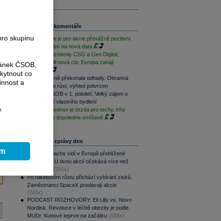
Související komentáře
pro skupinu
Závěr týdne je pro akcie převážně pozitivní
při vyčkávání na nová data
Výsledky oznámily CSG a Gen Digital,
Trump uvalil nová cla. Evropa zahájí
ránek ČSOB,
opatrně
kytnout co
CSG výrazně překonala odhady. Obranná
innost a
divize táhne růst, výhled potvrzen
Skupina ČSOB v 1. pololetí: Velký zájem o
financování vlastního bydlení
a
Paměťový sektor je brzda pro techy, trhy
jsou na tom dopoledne smíšeně
Nejčtenější zprávy dne
ím
Goldman Sachs vidí v Evropě přehlížené
příležitosti. U dvou akcií očekává více než
100% růst
(791x)
Po raketovém růstu přichází vybírání zisků.
Zaměstnanci SpaceX prodávají akcie
(743x)
PODCAST ROZHOVORY: Eli Lilly vs. Novo
Nordisk. Revoluce v léčbě obezity je podle
MUDr. Kunové teprve na začátku
(508x)