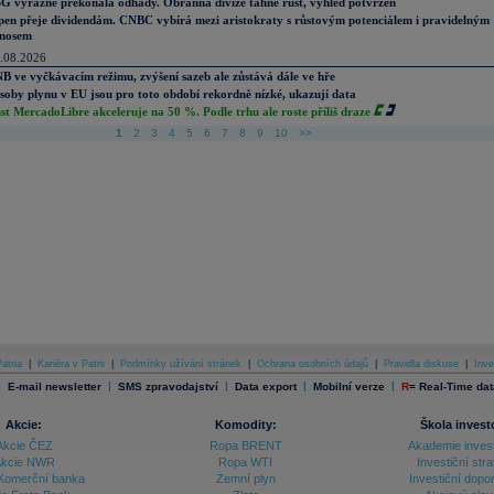
G výrazně překonala odhady. Obranná divize táhne růst, výhled potvrzen
pen přeje dividendám. CNBC vybírá mezi aristokraty s růstovým potenciálem i pravidelným
nosem
.08.2026
B ve vyčkávacím režimu, zvýšení sazeb ale zůstává dále ve hře
soby plynu v EU jsou pro toto období rekordně nízké, ukazují data
st MercadoLibre akceleruje na 50 %. Podle trhu ale roste příliš draze
1
2
3
4
5
6
7
8
9
10
>>
atria
|
Kariéra v Patrii
|
Podmínky užívání stránek
|
Ochrana osobních údajů
|
Pravidla diskuse
|
Inve
|
|
|
|
|
E-mail newsletter
SMS zpravodajství
Data export
Mobilní verze
R
=
Real-Time dat
Akcie:
Komodity:
Škola invest
Akcie ČEZ
Ropa BRENT
Akademie inves
kcie NWR
Ropa WTI
Investiční stra
Komerční banka
Zemní plyn
Investiční dopo