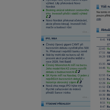
výhled. Lilly překonává Novo
Váš n
Nordisk
Booking ukázal odolnost cestovního
Na tomto m
trhu. Investoři přešli i slabší výhled
pouze přihl
zde
.
Novo Nordisk překonal očekávání,
akcie přesto klesají. Investoři řeší
marže a budoucí růst
Aktuá
více...
08
IPO, M&A
8:41
Ví
Čínský čipový gigant CXMT při
07
burzovním debutu vystřelil přes 500
22:05
Sl
%. Překonal i největší banku země
17:51
Ak
Stát by mohl dát na burzu až 40
16:20
UE
procent akcií pražského letiště v
pr
roce 2028, řekl Babiš
15:35
Ak
Čínský Moonshot AI míří na burzu.
14:46
Vy
Jeho model Kimi K3 znovu rozvířil
fi
debatu o budoucnosti AI
12:55
Co
SK Hynix míří na Nasdaq. O jeden z
největších burzovních debutů v
12:35
Po
historii je obrovský zájem
12:26
Zá
Nová vlna mega IPO hýbe trhy.
11:52
ČE
Rychlé zařazování do indexů
11:00
Pe
přináší šance i rizika
10:30
Hl
více...
8:59
Ko
8:51
Vý
TÝDENNÍ PŘEHLEDY
8:47
Ro