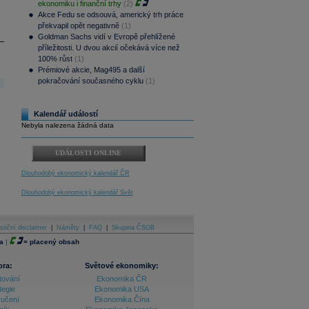
ekonomiku i finanční trhy
(2)
Akce Fedu se odsouvá, americký trh práce
překvapil opět negativně
(1)
Goldman Sachs vidí v Evropě přehlížené
příležitosti. U dvou akcií očekává více než
100% růst
(1)
Prémiové akcie, Mag495 a další
pokračování současného cyklu
(1)
Kalendář událostí
Nebyla nalezena žádná data
UDÁLOSTI ONLINE
Dlouhodobý ekonomický kalendář ČR
Dlouhodobý ekonomický kalendář Svět
stiční disclaimer
|
Náměty
|
FAQ
|
Skupina ČSOB
a
|
=
placený obsah
ora:
Světové ekonomiky:
tování
Ekonomika ČR
tegie
Ekonomika USA
ručení
Ekonomika Čína