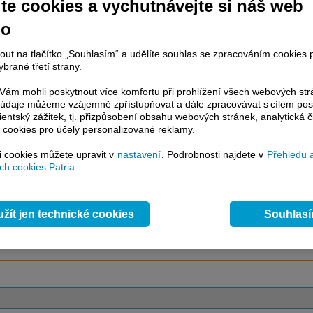
te cookies a vychutnávejte si náš web
no
račování článku je dostupné jen klientům placených služeb
Patria Plus
/
estor Plus
případně uživatelům platformy
Patria Direct
. Pokud jste klientem
nout na tlačítko „Souhlasím“ a udělíte souhlas se zpracováním cookies 
hto služeb, potom je nutné se
Přihlásit
.
brané třetí strany.
ámci placeného informačního servisu získáte
ám mohli poskytnout více komfortu při prohlížení všech webových st
řístup ke
kompletnímu zpravodajství
to údaje můžeme vzájemně zpřístupňovat a dále zpracovávat s cílem pos
.patria.cz bez jakýchkoliv omezení. Veškeré
lientský zážitek, tj. přizpůsobení obsahu webových stránek, analytická č
rávy, komentáře a horké zprávy jsou
 cookies pro účely personalizované reklamy.
brazovány terminálovou metodou (bez nutnosti obnovovat stránku) bez
ždění a v plné verzi.
si cookies můžete upravit v
nastavení
. Podrobnosti najdete v
Přehledu 
h cookies Patria
.
en zpravodajství, ale i další služby získáte v Patria Plus / Investor Plus -
sms
e-mailové
zpravodajství,
data
z finančních trhů v reálném čase, kompletní
lytický servis
, rozsáhlé
databáze
časových řad ke stažení,
prognózy
žít jen technické cookies
Souhlas
oje a
valuace
, ekonomické
fundamenty
,
nástroje
a
kalkulátory
...
více