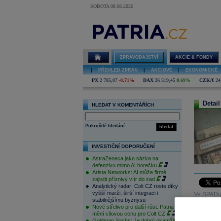
SOBOTA 08.08.2026
ZPRAVODAJSTVÍ
AKCIE & FONDY
|
PŘEHLED ZPRÁV
|
AKCIOVÉ
|
EKONOMICKÉ
PX
2 785,07
-0,71%
DAX
26 319,45
0,69%
CZK/€
24
Detail
HLEDAT V KOMENTÁŘÍCH
Pokročilé hledání
hledat
INVESTIČNÍ DOPORUČENÍ
AstraZeneca jako sázka na
defenzivu mimo AI horečku
Arista Networks: AI může firmě
zajistit příznivý vítr do zad
Analytický radar: Colt CZ roste díky
vyšší marži, širší integraci i
Ve SPADu m
stabilnějšímu byznysu
(5350 CZK
Nové střelivo pro další růst. Patria
mění cílovou cenu pro Colt CZ
Goldman Sachs: Je dobrý okamžik