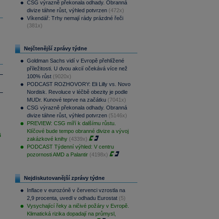
CSG výrazně překonala odhady. Obranná
divize táhne růst, výhled potvrzen
(472x)
Víkendář: Trhy nemají rády prázdné řeči
(381x)
Nejčtenější zprávy týdne
Goldman Sachs vidí v Evropě přehlížené
příležitosti. U dvou akcií očekává více než
100% růst
(9020x)
PODCAST ROZHOVORY: Eli Lilly vs. Novo
Nordisk. Revoluce v léčbě obezity je podle
MUDr. Kunové teprve na začátku
(7041x)
CSG výrazně překonala odhady. Obranná
divize táhne růst, výhled potvrzen
(5146x)
PREVIEW: CSG míří k dalšímu růstu.
Klíčové bude tempo obranné divize a vývoj
i
zakázkové knihy
(4339x)
PODCAST Týdenní výhled: V centru
pozornosti AMD a Palantir
(4198x)
Nejdiskutovanější zprávy týdne
Inflace v eurozóně v červenci vzrostla na
2,9 procenta, uvedl v odhadu Eurostat
(5)
Vysychající řeky a ničivé požáry v Evropě.
Klimatická rizika dopadají na průmysl,