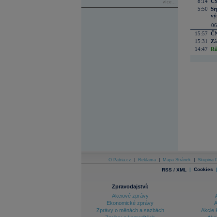
8:14
CS
více...
5:50
Sr
vý
06
15:57
ČN
15:31
Zá
14:47
Rů
O Patria.cz
|
Reklama
|
Mapa Stránek
|
Skupina P
|
Cookies
RSS / XML
Zpravodajství:
Akciové zprávy
Ekonomické zprávy
A
Zprávy o měnách a sazbách
Akcie 