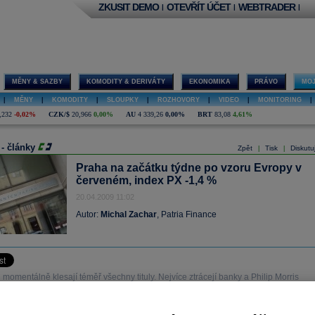
ZKUSIT DEMO
OTEVŘÍT ÚČET
WEBTRADER
|
|
|
MĚNY & SAZBY
KOMODITY & DERIVÁTY
EKONOMIKA
PRÁVO
MOJ
|
MĚNY
|
KOMODITY
|
SLOUPKY
|
ROZHOVORY
|
VIDEO
|
MONITORING
|
,232
-0,02%
CZK/$
20,966
0,00%
AU
4 339,26
0,00%
BRT
83,08
4,61%
 - články
Zpět
Tisk
Diskutu
|
|
Praha na začátku týdne po vzoru Evropy v
červeném, index PX -1,4 %
20.04.2009 11:02
Autor:
Michal Zachar
, Patria Finance
omentálně klesají téměř všechny tituly. Nejvíce ztrácejí banky a Philip Morris
, -7,85%) ČR. Celkový objem zatím dosáhl 500 milionů korun.