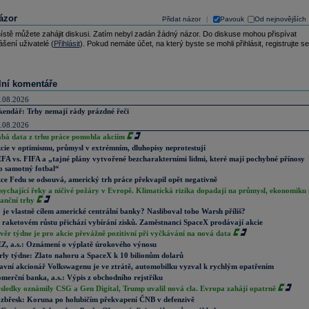
ázor
Přidat názor
Pavouk
Od nejnovějších
|
ístě můžete zahájit diskusi. Zatím nebyl zadán žádný názor. Do diskuse mohou přispívat
ášení uživatelé (
Přihlásit
). Pokud nemáte účet, na který byste se mohli přihlásit, registrujte se
lní komentáře
.08.2026
kendář: Trhy nemají rády prázdné řeči
.08.2026
abá data z trhu práce pomohla akciím
cie v optimismu, průmysl v extrémním, dluhopisy neprotestují
FA vs. FIFA a „tajné plány vytvořené bezcharakterními lidmi, které mají pochybné přínosy
o samotný fotbal“
ce Fedu se odsouvá, americký trh práce překvapil opět negativně
sychající řeky a ničivé požáry v Evropě. Klimatická rizika dopadají na průmysl, ekonomiku 
nanční trhy
 je vlastně cílem americké centrální banky? Nasliboval toho Warsh příliš?
 raketovém růstu přichází vybírání zisků. Zaměstnanci SpaceX prodávají akcie
věr týdne je pro akcie převážně pozitivní při vyčkávání na nová data
Z, a.s.: Oznámení o výplatě úrokového výnosu
rly týdne: Zlato nahoru a SpaceX k 10 bilionům dolarů
avní akcionář Volkswagenu je ve ztrátě, automobilku vyzval k rychlým opatřením
merční banka, a.s.: Výpis z obchodního rejstříku
sledky oznámily CSG a Gen Digital, Trump uvalil nová cla. Evropa zahájí opatrně
zbřesk: Koruna po holubičím překvapení ČNB v defenzivě