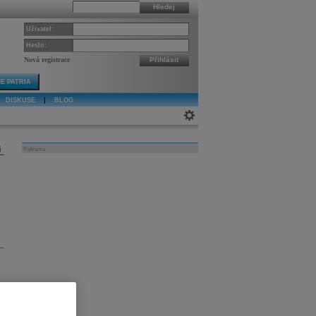
Hledej
Uživatel:
Heslo:
Nová registrace
Přihlásit
E PATRIA
DISKUSE
|
BLOG
j
Reklama