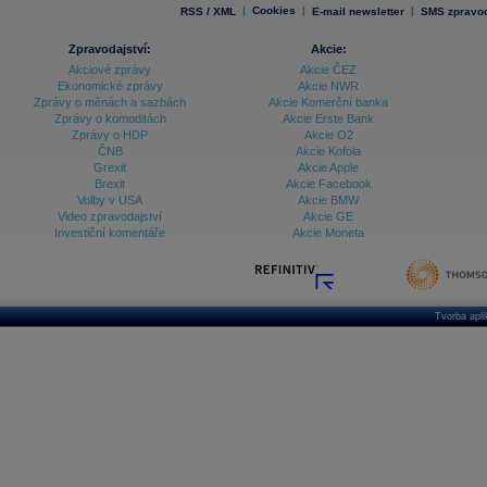
|
Cookies
|
|
RSS / XML
E-mail newsletter
SMS zpravod
Zpravodajství:
Akcie:
Akciové zprávy
Akcie ČEZ
Ekonomické zprávy
Akcie NWR
Zprávy o měnách a sazbách
Akcie Komerční banka
Zprávy o komoditách
Akcie Erste Bank
Zprávy o HDP
Akcie O2
ČNB
Akcie Kofola
Grexit
Akcie Apple
Brexit
Akcie Facebook
Volby v USA
Akcie BMW
Video zpravodajství
Akcie GE
Investiční komentáře
Akcie Moneta
Tvorba apl