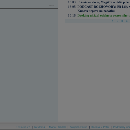
18:03
Prémiové akcie, Mag495 a další pokr
více...
16:05
PODCAST ROZHOVORY: Eli Lilly vs. 
Kunové teprve na začátku
15:18
Booking ukázal odolnost cestovního trh
1
2
3
4
O Patria.cz
|
Reklama
|
Mapa Stránek
|
Skupina Patria
|
Kariéra v Patrii
|
Podmínky uží