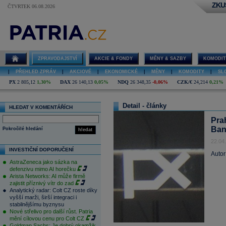
ZKU
ČTVRTEK 06.08.2026
ZPRAVODAJSTVÍ
AKCIE & FONDY
MĚNY & SAZBY
KOMODIT
|
PŘEHLED ZPRÁV
|
AKCIOVÉ
|
EKONOMICKÉ
|
MĚNY
|
KOMODITY
|
SL
PX
2 805,12
1,30%
DAX
26 140,13
0,05%
NDQ
26 348,35
-0,06%
CZK/€
24,214
0,21%
Detail - články
HLEDAT V KOMENTÁŘÍCH
Pra
Ban
Pokročilé hledání
hledat
22.04
INVESTIČNÍ DOPORUČENÍ
Autor
AstraZeneca jako sázka na
defenzivu mimo AI horečku
Arista Networks: AI může firmě
zajistit příznivý vítr do zad
Analytický radar: Colt CZ roste díky
vyšší marži, širší integraci i
stabilnějšímu byznysu
Nové střelivo pro další růst. Patria
mění cílovou cenu pro Colt CZ
Goldman Sachs: Je dobrý okamžik