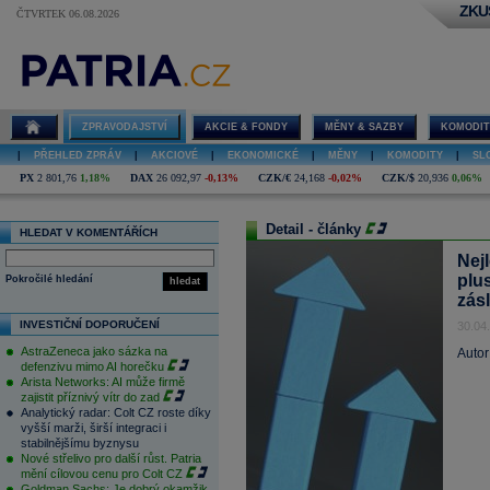
ZKU
ČTVRTEK 06.08.2026
ZPRAVODAJSTVÍ
AKCIE & FONDY
MĚNY & SAZBY
KOMODIT
|
PŘEHLED ZPRÁV
|
AKCIOVÉ
|
EKONOMICKÉ
|
MĚNY
|
KOMODITY
|
SL
PX
2 801,76
1,18%
DAX
26 092,97
-0,13%
CZK/€
24,168
-0,02%
CZK/$
20,936
0,06%
Detail - články
HLEDAT V KOMENTÁŘÍCH
Nej
plu
Pokročilé hledání
hledat
zás
INVESTIČNÍ DOPORUČENÍ
30.04
AstraZeneca jako sázka na
Autor
defenzivu mimo AI horečku
Arista Networks: AI může firmě
zajistit příznivý vítr do zad
Analytický radar: Colt CZ roste díky
vyšší marži, širší integraci i
stabilnějšímu byznysu
Nové střelivo pro další růst. Patria
mění cílovou cenu pro Colt CZ
Goldman Sachs: Je dobrý okamžik