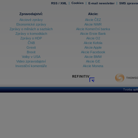
|
Cookies
|
|
RSS / XML
E-mail newsletter
SMS zpravod
Zpravodajství:
Akcie:
Akciové zprávy
Akcie ČEZ
Ekonomické zprávy
Akcie NWR
Zprávy o měnách a sazbách
Akcie Komerční banka
Zprávy o komoditách
Akcie Erste Bank
Zprávy o HDP
Akcie O2
ČNB
Akcie Kofola
Grexit
Akcie Apple
Brexit
Akcie Facebook
Volby v USA
Akcie BMW
Video zpravodajství
Akcie GE
Investiční komentáře
Akcie Moneta
Tvorba apl