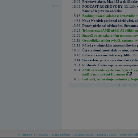
18:03
Prémiové akcie, Mag495 a další pokr
více...
16:05
PODCAST ROZHOVORY: Eli Lilly vs. 
Kunové teprve na začátku
15:18
Booking ukázal odolnost cestovního trh
14:31
Novo Nordisk překonal očekávání, akci
13:36
Disney překonal očekávání. Streamova
13:23
Trh potrestal AMD příliš. AI příběh p
11:58
SpaceX roste raketovým tempem, inves
11:19
Geopolitika trhům svědčí, zatímco v
11:11
Nálada v německém automobilovém prů
10:30
Útraty domácností dále rostou, malo
9:43
Inflace v červenci lehce zrychlila. Pot
9:14
Bezvavlasy potvrzuje celoroční výhl
9:01
Rozbřesk: České úspory na evropském
8:54
AMD zklamalo výhledem, SpaceX vydě
naděje na otevření Hormuzu
6:06
Fed mlčí, trh utahuje podmínky. Nejis
1
2
3
4
O Patria.cz
|
Reklama
|
Mapa Stránek
|
Skupina Patria
|
Kariéra v Patrii
|
Podmínky uží