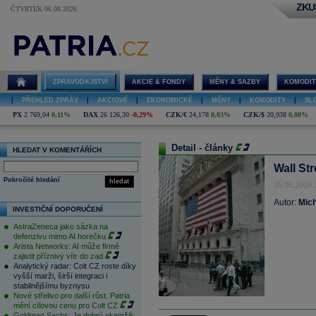
ZKU
ČTVRTEK 06.08.2026
ZPRAVODAJSTVÍ
AKCIE & FONDY
MĚNY & SAZBY
KOMODIT
|
PŘEHLED ZPRÁV
|
AKCIOVÉ
|
EKONOMICKÉ
|
MĚNY
|
KOMODITY
|
SL
PX
2 769,04
0,11%
DAX
26 126,30
-0,29%
CZK/€
24,178
0,03%
CZK/$
20,938
0,08%
Detail - články
HLEDAT V KOMENTÁŘÍCH
Wall St
Pokročilé hledání
hledat
05.05.2009 
Autor:
Mich
INVESTIČNÍ DOPORUČENÍ
AstraZeneca jako sázka na
defenzivu mimo AI horečku
Arista Networks: AI může firmě
zajistit příznivý vítr do zad
Analytický radar: Colt CZ roste díky
vyšší marži, širší integraci i
stabilnějšímu byznysu
Nové střelivo pro další růst. Patria
mění cílovou cenu pro Colt CZ
Goldman Sachs: Je dobrý okamžik