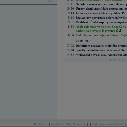
více...
11:11
Nálada v německém automobilovém prů
10:30
Útraty domácností dále rostou, malo
9:43
Inflace v červenci lehce zrychlila. Pot
9:14
Bezvavlasy potvrzuje celoroční výhl
9:01
Rozbřesk: České úspory na evropském
8:54
AMD zklamalo výhledem, SpaceX vydě
naděje na otevření Hormuzu
6:06
Fed mlčí, trh utahuje podmínky. Nejis
04.08.2026
17:02
Definitivní proražení stoletého trend
15:20
Spotify ve duhém kvartále neoslnilo. 
14:34
McDonald's zvýšil zisk, Američané ale
1
2
3
4
O Patria.cz
|
Reklama
|
Mapa Stránek
|
|
|
Podmínky užívání stránek
|