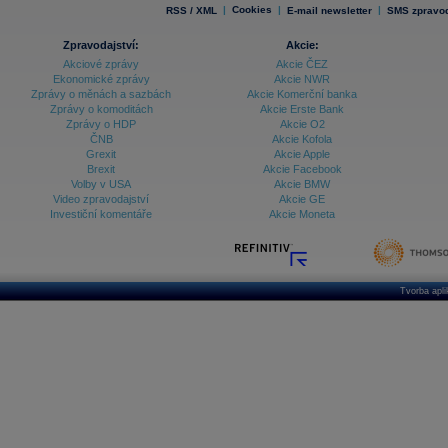
|
Cookies
|
|
RSS / XML
E-mail newsletter
SMS zpravod
Zpravodajství:
Akcie:
Akciové zprávy
Akcie ČEZ
Ekonomické zprávy
Akcie NWR
Zprávy o měnách a sazbách
Akcie Komerční banka
Zprávy o komoditách
Akcie Erste Bank
Zprávy o HDP
Akcie O2
ČNB
Akcie Kofola
Grexit
Akcie Apple
Brexit
Akcie Facebook
Volby v USA
Akcie BMW
Video zpravodajství
Akcie GE
Investiční komentáře
Akcie Moneta
Tvorba apl