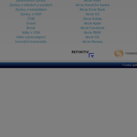
Ekonomické zprávy
Akcie NWR
Zprávy o měnách a sazbách
Akcie Komerční banka
Zprávy o komoditách
Akcie Erste Bank
Zprávy o HDP
Akcie O2
ČNB
Akcie Kofola
Grexit
Akcie Apple
Brexit
Akcie Facebook
Volby v USA
Akcie BMW
Video zpravodajství
Akcie GE
Investiční komentáře
Akcie Moneta
Tvorba apl