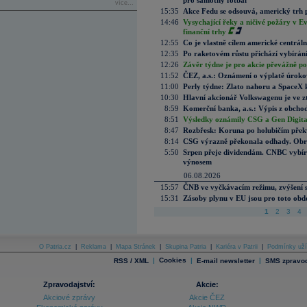
pro samotný fotbal“
více...
15:35
Akce Fedu se odsouvá, americký trh 
14:46
Vysychající řeky a ničivé požáry v E
finanční trhy
12:55
Co je vlastně cílem americké centrál
12:35
Po raketovém růstu přichází vybírán
12:26
Závěr týdne je pro akcie převážně po
11:52
ČEZ, a.s.: Oznámení o výplatě úrok
11:00
Perly týdne: Zlato nahoru a SpaceX 
10:30
Hlavní akcionář Volkswagenu je ve z
8:59
Komerční banka, a.s.: Výpis z obchod
8:51
Výsledky oznámily CSG a Gen Digital
8:47
Rozbřesk: Koruna po holubičím přek
8:14
CSG výrazně překonala odhady. Obran
5:50
Srpen přeje dividendám. CNBC vybírá
výnosem
06.08.2026
15:57
ČNB ve vyčkávacím režimu, zvýšení s
15:31
Zásoby plynu v EU jsou pro toto obdo
1
2
3
4
O Patria.cz
|
Reklama
|
Mapa Stránek
|
Skupina Patria
|
Kariéra v Patrii
|
Podmínky uží
|
Cookies
|
|
RSS / XML
E-mail newsletter
SMS zpravod
Zpravodajství:
Akcie:
Akciové zprávy
Akcie ČEZ