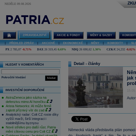
ZKU
NEDĚLE 09.08.2026
ZPRAVODAJSTVÍ
AKCIE & FONDY
MĚNY & SAZBY
KOMODIT
|
PŘEHLED ZPRÁV
|
AKCIOVÉ
|
EKONOMICKÉ
|
MĚNY
|
KOMODITY
|
SL
PX
2 785,07
-0,71%
DAX
26 319,45
0,69%
NDQ
26 690,62
1,30%
CZK/€
24,232
-0,02%
Detail - články
HLEDAT V KOMENTÁŘÍCH
Něm
jak 
Pokročilé hledání
hledat
pro
INVESTIČNÍ DOPORUČENÍ
15.05
AstraZeneca jako sázka na
Autor
defenzivu mimo AI horečku
Arista Networks: AI může firmě
zajistit příznivý vítr do zad
Analytický radar: Colt CZ roste díky
vyšší marži, širší integraci i
stabilnějšímu byznysu
Nové střelivo pro další růst. Patria
Německá vláda představila plán pomoci b
mění cílovou cenu pro Colt CZ
do „špatných bank“ s tím, že to v n
Goldman Sachs: Je dobrý okamžik