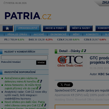
ZKU
ČTVRTEK 06.08.2026
ZPRAVODAJSTVÍ
AKCIE & FONDY
MĚNY & SAZBY
KOMODIT
|
PŘEHLED ZPRÁV
|
AKCIOVÉ
|
EKONOMICKÉ
|
MĚNY
|
KOMODITY
|
SL
PX
2 769,04
0,11%
DAX
26 126,30
-0,29%
CZK/€
24,168
0,01%
CZK/$
20,917
0,00%
Detail - články
HLEDAT V KOMENTÁŘÍCH
GTC proda
projektu R
Pokročilé hledání
hledat
01.06.2009 10:0
INVESTIČNÍ DOPORUČENÍ
Autor:
KBC Sec
AstraZeneca jako sázka na
defenzivu mimo AI horečku
Arista Networks: AI může firmě
zajistit příznivý vítr do zad
Společnost GTC podle zprávy pro regulát
Analytický radar: Colt CZ roste díky
Aparmanok Kft (SPV) svůj 100% podíl v R
vyšší marži, širší integraci i
stabilnějšímu byznysu
Holding Sloha. Riverloft Office vlastní k
Nové střelivo pro další růst. Patria
mění cílovou cenu pro Colt CZ
Goldman Sachs: Je dobrý okamžik