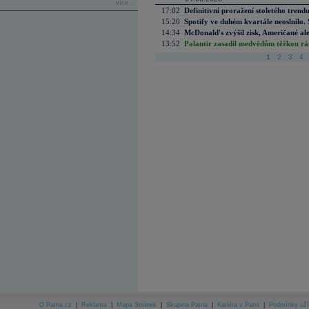
více...
17:02
Definitivní proražení stoletého trend
15:20
Spotify ve duhém kvartále neoslnilo. 
14:34
McDonald's zvýšil zisk, Američané ale
13:52
Palantir zasadil medvědům těžkou rá
1
2
3
4
O Patria.cz
|
Reklama
|
Mapa Stránek
|
Skupina Patria
|
Kariéra v Patrii
|
Podmínky uží