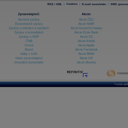
|
Cookies
|
|
RSS / XML
E-mail newsletter
SMS zpravod
Zpravodajství:
Akcie:
Akciové zprávy
Akcie ČEZ
Ekonomické zprávy
Akcie NWR
Zprávy o měnách a sazbách
Akcie Komerční banka
Zprávy o komoditách
Akcie Erste Bank
Zprávy o HDP
Akcie O2
ČNB
Akcie Kofola
Grexit
Akcie Apple
Brexit
Akcie Facebook
Volby v USA
Akcie BMW
Video zpravodajství
Akcie GE
Investiční komentáře
Akcie Moneta
Tvorba apl