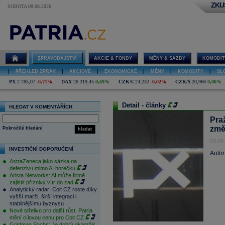
ZKU
SOBOTA 08.08.2026
ZPRAVODAJSTVÍ
AKCIE & FONDY
MĚNY & SAZBY
KOMODIT
|
PŘEHLED ZPRÁV
|
AKCIOVÉ
|
EKONOMICKÉ
|
MĚNY
|
KOMODITY
|
SL
PX
2 785,07
-0,71%
DAX
26 319,45
0,69%
CZK/€
24,232
-0,02%
CZK/$
20,966
0,00%
Detail - články
HLEDAT V KOMENTÁŘÍCH
Pra
změ
Pokročilé hledání
hledat
03.06
INVESTIČNÍ DOPORUČENÍ
Autor
AstraZeneca jako sázka na
defenzivu mimo AI horečku
Arista Networks: AI může firmě
zajistit příznivý vítr do zad
Analytický radar: Colt CZ roste díky
vyšší marži, širší integraci i
stabilnějšímu byznysu
Nové střelivo pro další růst. Patria
mění cílovou cenu pro Colt CZ
Goldman Sachs: Je dobrý okamžik