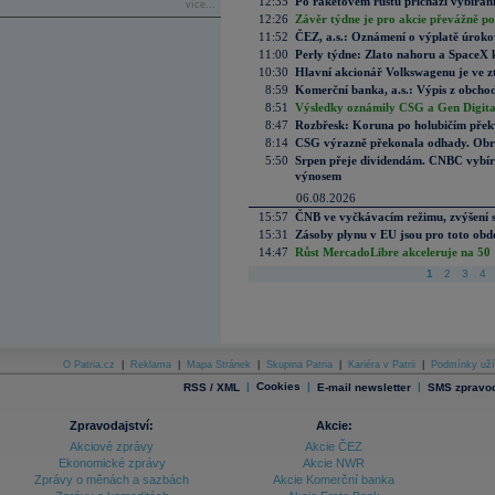
12:35
Po raketovém růstu přichází vybírán
více...
12:26
Závěr týdne je pro akcie převážně po
11:52
ČEZ, a.s.: Oznámení o výplatě úrok
11:00
Perly týdne: Zlato nahoru a SpaceX 
10:30
Hlavní akcionář Volkswagenu je ve z
8:59
Komerční banka, a.s.: Výpis z obchod
8:51
Výsledky oznámily CSG a Gen Digital
8:47
Rozbřesk: Koruna po holubičím přek
8:14
CSG výrazně překonala odhady. Obran
5:50
Srpen přeje dividendám. CNBC vybírá
výnosem
06.08.2026
15:57
ČNB ve vyčkávacím režimu, zvýšení s
15:31
Zásoby plynu v EU jsou pro toto obdo
14:47
Růst MercadoLibre akceleruje na 50 %
1
2
3
4
O Patria.cz
|
Reklama
|
Mapa Stránek
|
Skupina Patria
|
Kariéra v Patrii
|
Podmínky uží
|
Cookies
|
|
RSS / XML
E-mail newsletter
SMS zpravod
Zpravodajství:
Akcie:
Akciové zprávy
Akcie ČEZ
Ekonomické zprávy
Akcie NWR
Zprávy o měnách a sazbách
Akcie Komerční banka