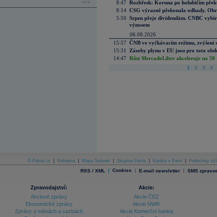
více...
8:47
Rozbřesk: Koruna po holubičím přek
8:14
CSG výrazně překonala odhady. Obran
5:50
Srpen přeje dividendám. CNBC vybírá
výnosem
06.08.2026
15:57
ČNB ve vyčkávacím režimu, zvýšení s
15:31
Zásoby plynu v EU jsou pro toto obdo
14:47
Růst MercadoLibre akceleruje na 50 %
1
2
3
4
O Patria.cz
|
Reklama
|
Mapa Stránek
|
Skupina Patria
|
Kariéra v Patrii
|
Podmínky uží
|
Cookies
|
|
RSS / XML
E-mail newsletter
SMS zpravod
Zpravodajství:
Akcie:
Akciové zprávy
Akcie ČEZ
Ekonomické zprávy
Akcie NWR
Zprávy o měnách a sazbách
Akcie Komerční banka