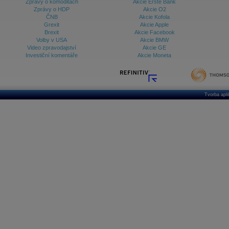
Zprávy o komoditách
Akcie Erste Bank
Zprávy o HDP
Akcie O2
ČNB
Akcie Kofola
Grexit
Akcie Apple
Brexit
Akcie Facebook
Volby v USA
Akcie BMW
Video zpravodajství
Akcie GE
Investiční komentáře
Akcie Moneta
Tvorba apl