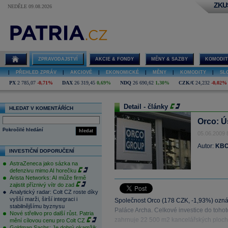
ZKU
NEDĚLE 09.08.2026
ZPRAVODAJSTVÍ
AKCIE & FONDY
MĚNY & SAZBY
KOMODIT
|
PŘEHLED ZPRÁV
|
AKCIOVÉ
|
EKONOMICKÉ
|
MĚNY
|
KOMODITY
|
SL
PX
2 785,07
-0,71%
DAX
26 319,45
0,69%
NDQ
26 690,62
1,30%
CZK/€
24,232
-0,02%
Detail - články
HLEDAT V KOMENTÁŘÍCH
Orco: Ú
Pokročilé hledání
hledat
05.06.2009 
Autor:
KBC
INVESTIČNÍ DOPORUČENÍ
AstraZeneca jako sázka na
defenzivu mimo AI horečku
Arista Networks: AI může firmě
zajistit příznivý vítr do zad
Analytický radar: Colt CZ roste díky
vyšší marži, širší integraci i
Společnost Orco (178 CZK, -1,93%) ozná
stabilnějšímu byznysu
Paláce Archa. Celkové investice do tohot
Nové střelivo pro další růst. Patria
zahrnuje 22 500 m2 kancelářských ploch
mění cílovou cenu pro Colt CZ
Goldman Sachs: Je dobrý okamžik