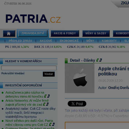
ZKU
ČTVRTEK 06.08.2026
ZPRAVODAJSTVÍ
AKCIE & FONDY
MĚNY & SAZBY
KOMODIT
|
PŘEHLED ZPRÁV
|
AKCIOVÉ
|
EKONOMICKÉ
|
MĚNY
|
KOMODITY
|
SL
PX
2 806,06
1,34%
DAX
26 139,14
0,05%
CZK/€
24,189
0,07%
CZK/$
20,962
0,18%
Detail - články
HLEDAT V KOMENTÁŘÍCH
Apple chrání
politikou
Pokročilé hledání
hledat
09.06.2009 12:20
INVESTIČNÍ DOPORUČENÍ
Autor:
Ondřej Dorňá
AstraZeneca jako sázka na
defenzivu mimo AI horečku
Arista Networks: AI může firmě
zajistit příznivý vítr do zad
Analytický radar: Colt CZ roste díky
Tak jako každý rok byly i včera, při zah
vyšší marži, širší integraci i
Apple (143,85 USD, -0,57%) v Cupertinu v
stabilnějšímu byznysu
Nové střelivo pro další růst. Patria
mění cílovou cenu pro Colt CZ
Goldman Sachs: Je dobrý okamžik