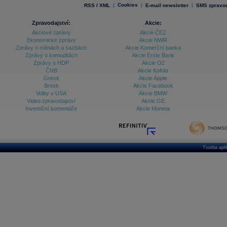
|
Cookies
|
|
RSS / XML
E-mail newsletter
SMS zpravod
Zpravodajství:
Akcie:
Akciové zprávy
Akcie ČEZ
Ekonomické zprávy
Akcie NWR
Zprávy o měnách a sazbách
Akcie Komerční banka
Zprávy o komoditách
Akcie Erste Bank
Zprávy o HDP
Akcie O2
ČNB
Akcie Kofola
Grexit
Akcie Apple
Brexit
Akcie Facebook
Volby v USA
Akcie BMW
Video zpravodajství
Akcie GE
Investiční komentáře
Akcie Moneta
Tvorba apl