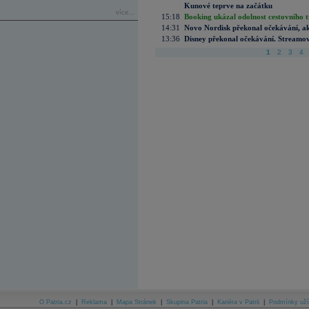
Kunové teprve na začátku
více...
15:18
Booking ukázal odolnost cestovního trh
14:31
Novo Nordisk překonal očekávání, akci
13:36
Disney překonal očekávání. Streamova
1
2
3
4
O Patria.cz
|
Reklama
|
Mapa Stránek
|
Skupina Patria
|
Kariéra v Patrii
|
Podmínky uží