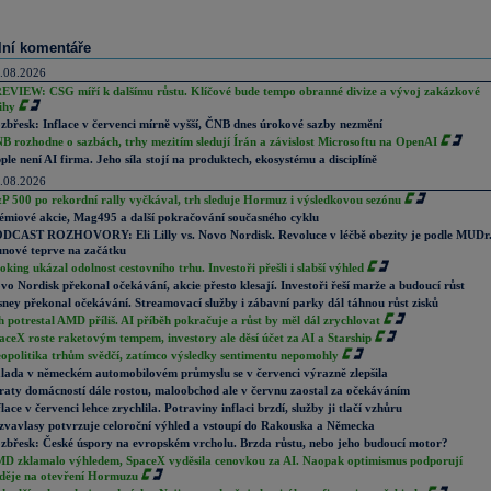
lní komentáře
.08.2026
EVIEW: CSG míří k dalšímu růstu. Klíčové bude tempo obranné divize a vývoj zakázkové
ihy
zbřesk: Inflace v červenci mírně vyšší, ČNB dnes úrokové sazby nezmění
B rozhodne o sazbách, trhy mezitím sledují Írán a závislost Microsoftu na OpenAI
ple není AI firma. Jeho síla stojí na produktech, ekosystému a disciplíně
.08.2026
P 500 po rekordní rally vyčkával, trh sleduje Hormuz i výsledkovou sezónu
émiové akcie, Mag495 a další pokračování současného cyklu
DCAST ROZHOVORY: Eli Lilly vs. Novo Nordisk. Revoluce v léčbě obezity je podle MUDr
nové teprve na začátku
oking ukázal odolnost cestovního trhu. Investoři přešli i slabší výhled
vo Nordisk překonal očekávání, akcie přesto klesají. Investoři řeší marže a budoucí růst
sney překonal očekávání. Streamovací služby i zábavní parky dál táhnou růst zisků
h potrestal AMD příliš. AI příběh pokračuje a růst by měl dál zrychlovat
aceX roste raketovým tempem, investory ale děsí účet za AI a Starship
opolitika trhům svědčí, zatímco výsledky sentimentu nepomohly
lada v německém automobilovém průmyslu se v červenci výrazně zlepšila
raty domácností dále rostou, maloobchod ale v červnu zaostal za očekáváním
flace v červenci lehce zrychlila. Potraviny inflaci brzdí, služby ji tlačí vzhůru
zvavlasy potvrzuje celoroční výhled a vstoupí do Rakouska a Německa
zbřesk: České úspory na evropském vrcholu. Brzda růstu, nebo jeho budoucí motor?
D zklamalo výhledem, SpaceX vyděsila cenovkou za AI. Naopak optimismus podporují
děje na otevření Hormuzu