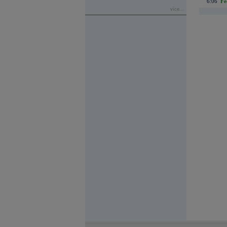
6:06
Fe
více...