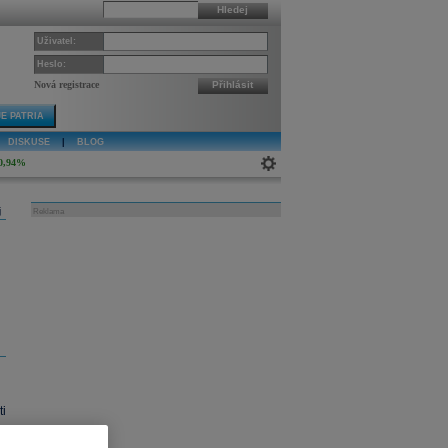
Hledej
Uživatel:
Heslo:
Nová registrace
Přihlásit
E PATRIA
DISKUSE
|
BLOG
0,94%
j
Reklama
i
o