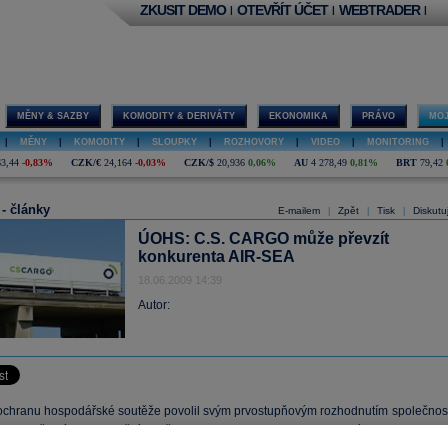
ZKUSIT DEMO
OTEVŘÍT ÚČET
WEBTRADER
|
|
|
MĚNY & SAZBY
KOMODITY & DERIVÁTY
EKONOMIKA
PRÁVO
MOJ
|
MĚNY
|
KOMODITY
|
SLOUPKY
|
ROZHOVORY
|
VIDEO
|
MONITORING
|
63,44
-0,83%
CZK/€
24,164
-0,03%
CZK/$
20,936
0,06%
AU
4 278,49
0,81%
BRT
79,42
 - články
E-mailem
Zpět
Tisk
Diskutu
|
|
|
ÚOHS: C.S. CARGO může převzít
konkurenta AIR-SEA
18.06.2009 14:39
Autor:
ochranu hospodářské soutěže povolil svým prvostupňovým rozhodnutím společnost
o a.s. převzít konkurenčního přepravce AIR-SEA s.r.o. Rozhodnutí dosud nenabyl