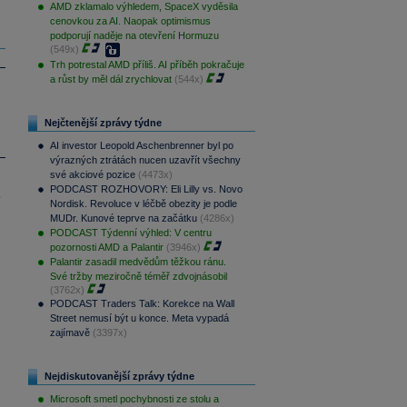
AMD zklamalo výhledem, SpaceX vyděsila
cenovkou za AI. Naopak optimismus
podporují naděje na otevření Hormuzu
(549x)
Trh potrestal AMD příliš. AI příběh pokračuje
a růst by měl dál zrychlovat
(544x)
Nejčtenější zprávy týdne
AI investor Leopold Aschenbrenner byl po
výrazných ztrátách nucen uzavřít všechny
své akciové pozice
(4473x)
PODCAST ROZHOVORY: Eli Lilly vs. Novo
.
Nordisk. Revoluce v léčbě obezity je podle
MUDr. Kunové teprve na začátku
(4286x)
PODCAST Týdenní výhled: V centru
pozornosti AMD a Palantir
(3946x)
Palantir zasadil medvědům těžkou ránu.
Své tržby meziročně téměř zdvojnásobil
(3762x)
PODCAST Traders Talk: Korekce na Wall
Street nemusí být u konce. Meta vypadá
zajímavě
(3397x)
Nejdiskutovanější zprávy týdne
Microsoft smetl pochybnosti ze stolu a