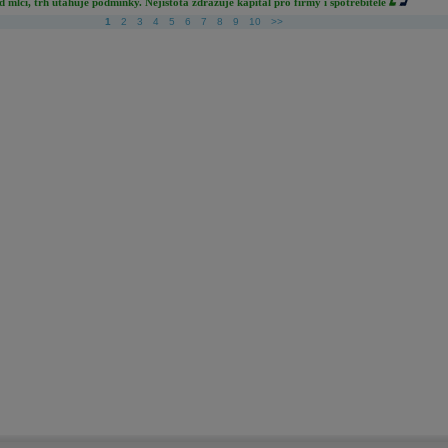
d mlčí, trh utahuje podmínky. Nejistota zdražuje kapitál pro firmy i spotřebitele
1
2
3
4
5
6
7
8
9
10
>>