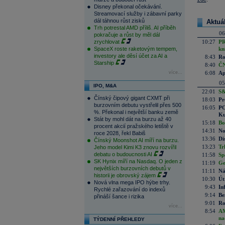
Disney překonal očekávání.
Streamovací služby i zábavní parky
dál táhnou růst zisků
Aktuá
Trh potrestal AMD příliš. AI příběh
06
pokračuje a růst by měl dál
zrychlovat
10:27
PR
SpaceX roste raketovým tempem,
kn
investory ale děsí účet za AI a
8:43
Ro
Starship
8:40
ČN
více...
6:08
Ap
05
IPO, M&A
22:01
S&
Čínský čipový gigant CXMT při
18:03
Pr
burzovním debutu vystřelil přes 500
16:05
PO
%. Překonal i největší banku země
Ku
Stát by mohl dát na burzu až 40
15:18
Bo
procent akcií pražského letiště v
14:31
No
roce 2028, řekl Babiš
13:36
Di
Čínský Moonshot AI míří na burzu.
13:23
Tr
Jeho model Kimi K3 znovu rozvířil
debatu o budoucnosti AI
11:58
Sp
SK Hynix míří na Nasdaq. O jeden z
11:19
Ge
největších burzovních debutů v
11:11
Ná
historii je obrovský zájem
10:30
Út
Nová vlna mega IPO hýbe trhy.
9:43
In
Rychlé zařazování do indexů
9:14
Be
přináší šance i rizika
9:01
Ro
více...
8:54
AM
na
TÝDENNÍ PŘEHLEDY