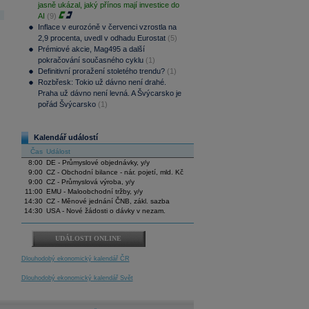
jasně ukázal, jaký přínos mají investice do
AI
(9)
Inflace v eurozóně v červenci vzrostla na
2,9 procenta, uvedl v odhadu Eurostat
(5)
Prémiové akcie, Mag495 a další
pokračování současného cyklu
(1)
Definitivní proražení stoletého trendu?
(1)
Rozbřesk: Tokio už dávno není drahé.
Praha už dávno není levná. A Švýcarsko je
pořád Švýcarsko
(1)
Kalendář událostí
Čas
Událost
8:00
DE - Průmyslové objednávky, y/y
9:00
CZ - Obchodní bilance - nár. pojetí, mld. Kč
9:00
CZ - Průmyslová výroba, y/y
11:00
EMU - Maloobchodní tržby, y/y
14:30
CZ - Měnové jednání ČNB, zákl. sazba
14:30
USA - Nové žádosti o dávky v nezam.
UDÁLOSTI ONLINE
Dlouhodobý ekonomický kalendář ČR
Dlouhodobý ekonomický kalendář Svět