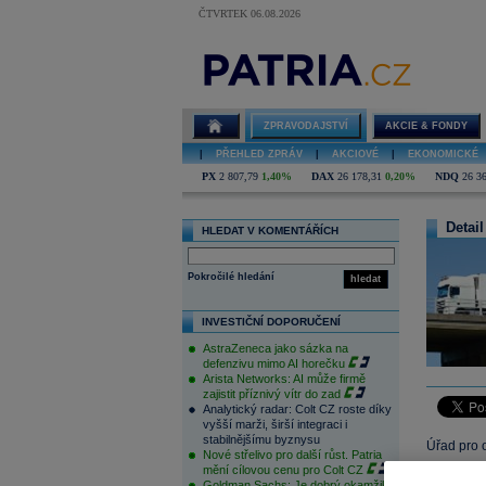
ČTVRTEK 06.08.2026
ZPRAVODAJSTVÍ
AKCIE & FONDY
|
PŘEHLED ZPRÁV
|
AKCIOVÉ
|
EKONOMICKÉ
PX
2 807,79
1,40%
DAX
26 178,31
0,20%
NDQ
26 3
Detail
HLEDAT V KOMENTÁŘÍCH
Pokročilé hledání
hledat
INVESTIČNÍ DOPORUČENÍ
AstraZeneca jako sázka na
defenzivu mimo AI horečku
Arista Networks: AI může firmě
zajistit příznivý vítr do zad
Analytický radar: Colt CZ roste díky
vyšší marži, širší integraci i
stabilnějšímu byznysu
Úřad pro 
Nové střelivo pro další růst. Patria
C.S. Carg
mění cílovou cenu pro Colt CZ
Goldman Sachs: Je dobrý okamžik