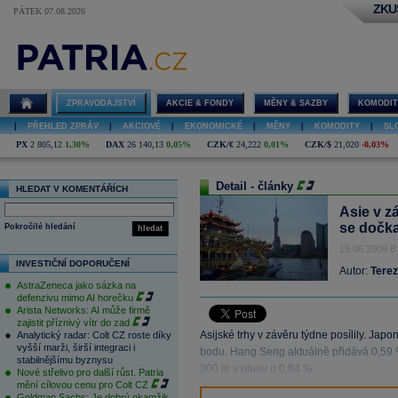
ZKU
PÁTEK 07.08.2026
ZPRAVODAJSTVÍ
AKCIE & FONDY
MĚNY & SAZBY
KOMODIT
|
PŘEHLED ZPRÁV
|
AKCIOVÉ
|
EKONOMICKÉ
|
MĚNY
|
KOMODITY
|
SL
PX
2 805,12
1,30%
DAX
26 140,13
0,05%
CZK/€
24,222
0,01%
CZK/$
21,020
-0,03%
Detail - články
HLEDAT V KOMENTÁŘÍCH
Asie v z
se dočka
Pokročilé hledání
hledat
19.06.2009 8
INVESTIČNÍ DOPORUČENÍ
Autor:
Tere
AstraZeneca jako sázka na
defenzivu mimo AI horečku
Arista Networks: AI může firmě
zajistit příznivý vítr do zad
Asijské trhy v závěru týdne posílily. Ja
Analytický radar: Colt CZ roste díky
vyšší marži, širší integraci i
bodu. Hang Seng aktuálně přidává 0,59 %
stabilnějšímu byznysu
300 je v plusu o 0,84 %.
Nové střelivo pro další růst. Patria
mění cílovou cenu pro Colt CZ
Goldman Sachs: Je dobrý okamžik