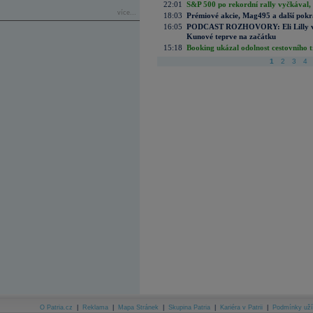
22:01
S&P 500 po rekordní rally vyčkával,
více...
18:03
Prémiové akcie, Mag495 a další pokr
16:05
PODCAST ROZHOVORY: Eli Lilly vs. 
Kunové teprve na začátku
15:18
Booking ukázal odolnost cestovního trh
1
2
3
4
O Patria.cz
|
Reklama
|
Mapa Stránek
|
Skupina Patria
|
Kariéra v Patrii
|
Podmínky uží