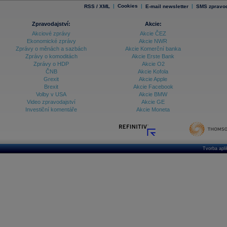
|
Cookies
|
|
RSS / XML
E-mail newsletter
SMS zpravod
Zpravodajství:
Akcie:
Akciové zprávy
Akcie ČEZ
Ekonomické zprávy
Akcie NWR
Zprávy o měnách a sazbách
Akcie Komerční banka
Zprávy o komoditách
Akcie Erste Bank
Zprávy o HDP
Akcie O2
ČNB
Akcie Kofola
Grexit
Akcie Apple
Brexit
Akcie Facebook
Volby v USA
Akcie BMW
Video zpravodajství
Akcie GE
Investiční komentáře
Akcie Moneta
Tvorba apl