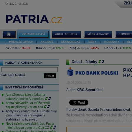
ZKU
PÁTEK 07.08.2026
ZPRAVODAJSTVÍ
AKCIE & FONDY
MĚNY & SAZBY
KOMODIT
|
PŘEHLED ZPRÁV
|
AKCIOVÉ
|
EKONOMICKÉ
|
MĚNY
|
KOMODITY
|
SL
PX
2 790,87
-0,51%
DAX
26 374,32
0,90%
NDQ
26 348,35
-0,06%
CZK/€
24,249
0,09%
Detail - články
HLEDAT V KOMENTÁŘÍCH
PKO
BP 
Pokročilé hledání
hledat
19.06.2009 12:59
INVESTIČNÍ DOPORUČENÍ
Autor:
KBC Securities
AstraZeneca jako sázka na
defenzivu mimo AI horečku
Arista Networks: AI může firmě
zajistit příznivý vítr do zad
Polský deník Gazeta Prawna informoval, 
Analytický radar: Colt CZ roste díky
že konečné rozhodnutí ohledně dividend
vyšší marži, širší integraci i
stabilnějšímu byznysu
oznámeno těsně před výroční valnou hr
Nové střelivo pro další růst. Patria
mění cílovou cenu pro Colt CZ
Goldman Sachs: Je dobrý okamžik