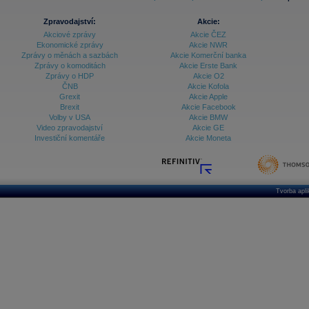
Zpravodajství:
Akcie:
Akciové zprávy
Akcie ČEZ
Ekonomické zprávy
Akcie NWR
Zprávy o měnách a sazbách
Akcie Komerční banka
Zprávy o komoditách
Akcie Erste Bank
Zprávy o HDP
Akcie O2
ČNB
Akcie Kofola
Grexit
Akcie Apple
Brexit
Akcie Facebook
Volby v USA
Akcie BMW
Video zpravodajství
Akcie GE
Investiční komentáře
Akcie Moneta
Tvorba apl