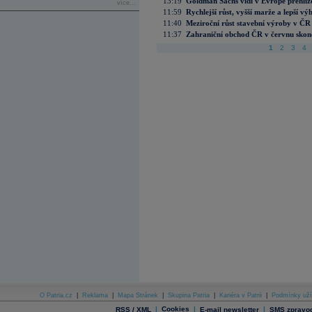
13:19
Goldman Sachs vidí v Evropě přehlíže
více...
11:59
Rychlejší růst, vyšší marže a lepší v
11:40
Meziroční růst stavební výroby v ČR
11:37
Zahraniční obchod ČR v červnu skonč
1
2
3
4
O Patria.cz
|
Reklama
|
Mapa Stránek
|
Skupina Patria
|
Kariéra v Patrii
|
Podmínky uží
|
Cookies
|
|
RSS / XML
E-mail newsletter
SMS zpravod