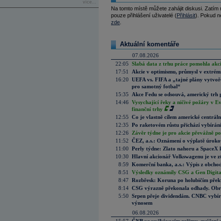
více...
Na tomto místě můžete zahájit diskusi. Zatím
pouze přihlášení uživatelé (
Přihlásit
). Pokud ne
zde
.
Aktuální komentáře
07.08.2026
22:05
Slabá data z trhu práce pomohla akc
17:51
Akcie v optimismu, průmysl v extrémn
16:20
UEFA vs. FIFA a „tajné plány vytvoř
pro samotný fotbal“
15:35
Akce Fedu se odsouvá, americký trh 
14:46
Vysychající řeky a ničivé požáry v E
finanční trhy
12:55
Co je vlastně cílem americké centrál
12:35
Po raketovém růstu přichází vybírán
12:26
Závěr týdne je pro akcie převážně po
11:52
ČEZ, a.s.: Oznámení o výplatě úrok
11:00
Perly týdne: Zlato nahoru a SpaceX 
10:30
Hlavní akcionář Volkswagenu je ve z
8:59
Komerční banka, a.s.: Výpis z obchod
8:51
Výsledky oznámily CSG a Gen Digital
8:47
Rozbřesk: Koruna po holubičím přek
8:14
CSG výrazně překonala odhady. Obran
5:50
Srpen přeje dividendám. CNBC vybírá
výnosem
06.08.2026