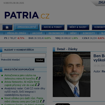
ZKU
SOBOTA 08.08.2026
ZPRAVODAJSTVÍ
AKCIE & FONDY
MĚNY & SAZBY
KOMODIT
|
PŘEHLED ZPRÁV
|
AKCIOVÉ
|
EKONOMICKÉ
|
MĚNY
|
KOMODITY
|
SL
PX
2 785,07
-0,71%
DAX
26 319,45
0,69%
NDQ
26 690,62
1,30%
CZK/€
24,224
-0,02%
Detail - články
HLEDAT V KOMENTÁŘÍCH
Ben Be
vyško
Pokročilé hledání
hledat
19.06.200
INVESTIČNÍ DOPORUČENÍ
Autor:
R
AstraZeneca jako sázka na
defenzivu mimo AI horečku
Arista Networks: AI může firmě
zajistit příznivý vítr do zad
Analytický radar: Colt CZ roste díky
vyšší marži, širší integraci i
stabilnějšímu byznysu
Nové střelivo pro další růst. Patria
mění cílovou cenu pro Colt CZ
Goldman Sachs: Je dobrý okamžik