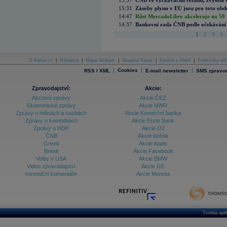
15:57
ČNB ve vyčkávacím režimu, zvýšení s
15:31
Zásoby plynu v EU jsou pro toto obdo
14:47
Růst MercadoLibre akceleruje na 50 %
14:37
Bankovní rada ČNB podle očekávání 
1
2
3
4
O Patria.cz
|
Reklama
|
Mapa Stránek
|
Skupina Patria
|
Kariéra v Patrii
|
Podmínky uží
|
Cookies
|
|
RSS / XML
E-mail newsletter
SMS zpravod
Zpravodajství:
Akcie:
Akciové zprávy
Akcie ČEZ
Ekonomické zprávy
Akcie NWR
Zprávy o měnách a sazbách
Akcie Komerční banka
Zprávy o komoditách
Akcie Erste Bank
Zprávy o HDP
Akcie O2
ČNB
Akcie Kofola
Grexit
Akcie Apple
Brexit
Akcie Facebook
Volby v USA
Akcie BMW
Video zpravodajství
Akcie GE
Investiční komentáře
Akcie Moneta
Tvorba apl