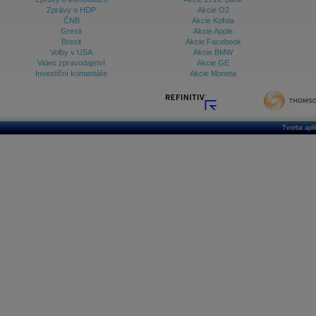
Zprávy o HDP
Akcie O2
ČNB
Akcie Kofola
Grexit
Akcie Apple
Brexit
Akcie Facebook
Volby v USA
Akcie BMW
Video zpravodajství
Akcie GE
Investiční komentáře
Akcie Moneta
Tvorba apl