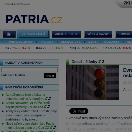
ZKU
NEDĚLE 09.08.2026
ZPRAVODAJSTVÍ
AKCIE & FONDY
MĚNY & SAZBY
KOMODIT
|
PŘEHLED ZPRÁV
|
AKCIOVÉ
|
EKONOMICKÉ
|
MĚNY
|
KOMODITY
|
SL
PX
2 785,07
-0,71%
DAX
26 319,45
0,69%
NDQ
26 690,62
1,30%
CZK/€
24,232
-0,02%
Detail - články
HLEDAT V KOMENTÁŘÍCH
Evr
osl
Pokročilé hledání
hledat
22.06
INVESTIČNÍ DOPORUČENÍ
Autor
AstraZeneca jako sázka na
defenzivu mimo AI horečku
Arista Networks: AI může firmě
zajistit příznivý vítr do zad
Analytický radar: Colt CZ roste díky
vyšší marži, širší integraci i
Evropské trhy dnes výrazně zabraly smě
stabilnějšímu byznysu
Nové střelivo pro další růst. Patria
březnový odhad a očekává hlubší celosvě
mění cílovou cenu pro Colt CZ
(18,01 EUR, -3,90%) a Statoil Hydro klesl
Goldman Sachs: Je dobrý okamžik