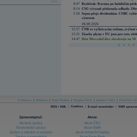
více...
8:47
Rozbřesk: Koruna po holubičím přek
8:14
CSG výrazně překonala odhady. Obran
5:50
Srpen přeje dividendám. CNBC vybírá
výnosem
06.08.2026
15:57
ČNB ve vyčkávacím režimu, zvýšení s
15:31
Zásoby plynu v EU jsou pro toto obdo
14:47
Růst MercadoLibre akceleruje na 50 %
1
2
3
4
O Patria.cz
|
Reklama
|
Mapa Stránek
|
Skupina Patria
|
Kariéra v Patrii
|
Podmínky uží
|
Cookies
|
|
RSS / XML
E-mail newsletter
SMS zpravod
Zpravodajství:
Akcie:
Akciové zprávy
Akcie ČEZ
Ekonomické zprávy
Akcie NWR
Zprávy o měnách a sazbách
Akcie Komerční banka
Zprávy o komoditách
Akcie Erste Bank