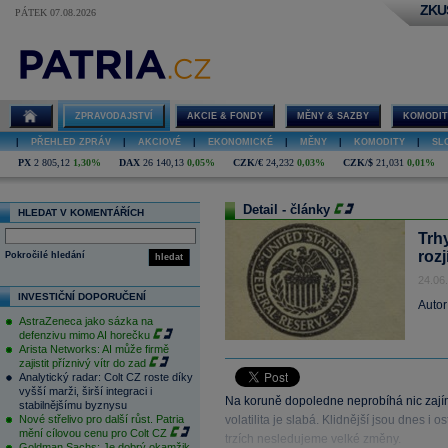
ZKU
PÁTEK 07.08.2026
ZPRAVODAJSTVÍ
AKCIE & FONDY
MĚNY & SAZBY
KOMODIT
|
PŘEHLED ZPRÁV
|
AKCIOVÉ
|
EKONOMICKÉ
|
MĚNY
|
KOMODITY
|
SL
PX
2 805,12
1,30%
DAX
26 140,13
0,05%
CZK/€
24,232
0,03%
CZK/$
21,031
0,01%
Detail - články
HLEDAT V KOMENTÁŘÍCH
Trh
roz
Pokročilé hledání
hledat
24.06
INVESTIČNÍ DOPORUČENÍ
Autor
AstraZeneca jako sázka na
defenzivu mimo AI horečku
Arista Networks: AI může firmě
zajistit příznivý vítr do zad
Analytický radar: Colt CZ roste díky
vyšší marži, širší integraci i
Na koruně dopoledne neprobíhá nic zajíma
stabilnějšímu byznysu
Nové střelivo pro další růst. Patria
volatilita je slabá. Klidnější jsou dnes i
mění cílovou cenu pro Colt CZ
trzích nesledujeme velké změny.
Goldman Sachs: Je dobrý okamžik