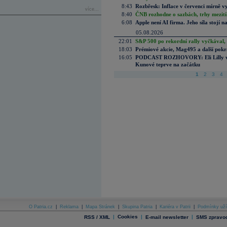
8:43
Rozbřesk: Inflace v červenci mírně v
více...
8:40
ČNB rozhodne o sazbách, trhy mezitím
6:08
Apple není AI firma. Jeho síla stojí n
05.08.2026
22:01
S&P 500 po rekordní rally vyčkával,
18:03
Prémiové akcie, Mag495 a další pokr
16:05
PODCAST ROZHOVORY: Eli Lilly vs. 
Kunové teprve na začátku
1
2
3
4
O Patria.cz
|
Reklama
|
Mapa Stránek
|
Skupina Patria
|
Kariéra v Patrii
|
Podmínky uží
|
Cookies
|
|
RSS / XML
E-mail newsletter
SMS zpravod