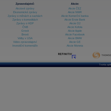
Zpravodajství:
Akcie:
Akciové zprávy
Akcie ČEZ
Ekonomické zprávy
Akcie NWR
Zprávy o měnách a sazbách
Akcie Komerční banka
Zprávy o komoditách
Akcie Erste Bank
Zprávy o HDP
Akcie O2
ČNB
Akcie Kofola
Grexit
Akcie Apple
Brexit
Akcie Facebook
Volby v USA
Akcie BMW
Video zpravodajství
Akcie GE
Investiční komentáře
Akcie Moneta
Tvorba apl