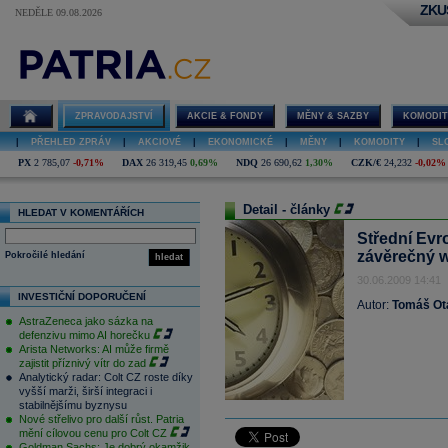
ZKU
NEDĚLE 09.08.2026
ZPRAVODAJSTVÍ
AKCIE & FONDY
MĚNY & SAZBY
KOMODIT
|
PŘEHLED ZPRÁV
|
AKCIOVÉ
|
EKONOMICKÉ
|
MĚNY
|
KOMODITY
|
SL
PX
2 785,07
-0,71%
DAX
26 319,45
0,69%
NDQ
26 690,62
1,30%
CZK/€
24,232
-0,02%
Detail - články
HLEDAT V KOMENTÁŘÍCH
Střední Evr
závěrečný 
Pokročilé hledání
hledat
30.06.2009 14:41
INVESTIČNÍ DOPORUČENÍ
Autor:
Tomáš Ot
AstraZeneca jako sázka na
defenzivu mimo AI horečku
Arista Networks: AI může firmě
zajistit příznivý vítr do zad
Analytický radar: Colt CZ roste díky
vyšší marži, širší integraci i
stabilnějšímu byznysu
Nové střelivo pro další růst. Patria
mění cílovou cenu pro Colt CZ
Goldman Sachs: Je dobrý okamžik