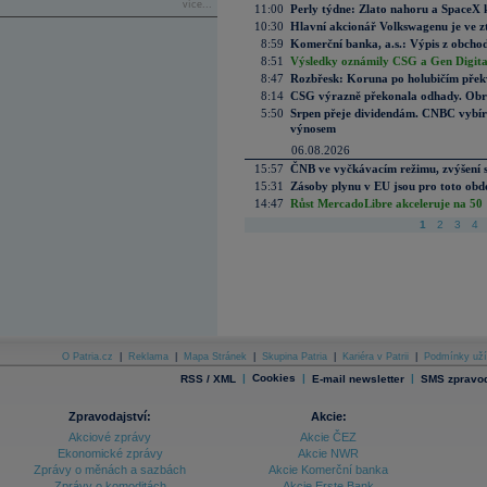
více...
11:00
Perly týdne: Zlato nahoru a SpaceX 
10:30
Hlavní akcionář Volkswagenu je ve z
8:59
Komerční banka, a.s.: Výpis z obchod
8:51
Výsledky oznámily CSG a Gen Digital
8:47
Rozbřesk: Koruna po holubičím přek
8:14
CSG výrazně překonala odhady. Obran
5:50
Srpen přeje dividendám. CNBC vybírá
výnosem
06.08.2026
15:57
ČNB ve vyčkávacím režimu, zvýšení s
15:31
Zásoby plynu v EU jsou pro toto obdo
14:47
Růst MercadoLibre akceleruje na 50 %
1
2
3
4
O Patria.cz
|
Reklama
|
Mapa Stránek
|
Skupina Patria
|
Kariéra v Patrii
|
Podmínky uží
|
Cookies
|
|
RSS / XML
E-mail newsletter
SMS zpravod
Zpravodajství:
Akcie:
Akciové zprávy
Akcie ČEZ
Ekonomické zprávy
Akcie NWR
Zprávy o měnách a sazbách
Akcie Komerční banka
Zprávy o komoditách
Akcie Erste Bank