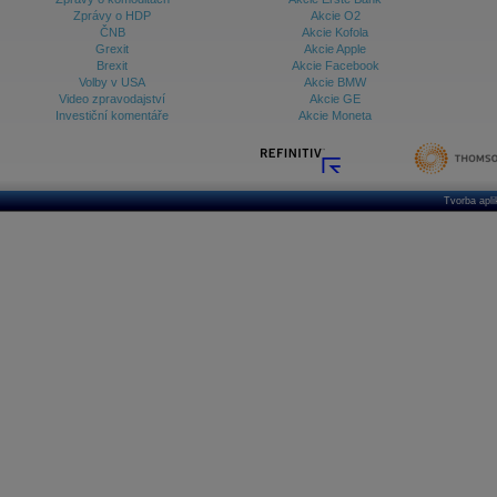
Zprávy o HDP
Akcie O2
ČNB
Akcie Kofola
Grexit
Akcie Apple
Brexit
Akcie Facebook
Volby v USA
Akcie BMW
Video zpravodajství
Akcie GE
Investiční komentáře
Akcie Moneta
Tvorba apl