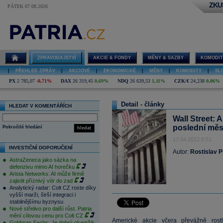
ZKU
PÁTEK 07.08.2026
ZPRAVODAJSTVÍ
AKCIE & FONDY
MĚNY & SAZBY
KOMODIT
|
PŘEHLED ZPRÁV
|
AKCIOVÉ
|
EKONOMICKÉ
|
MĚNY
|
KOMODITY
|
SL
PX
2 785,07
-0,71%
DAX
26 319,45
0,69%
NDQ
26 639,53
1,11%
CZK/€
24,238
0,06%
Detail - články
HLEDAT V KOMENTÁŘÍCH
Wall Street:
poslední měs
Pokročilé hledání
hledat
17.04.2012 8:51
INVESTIČNÍ DOPORUČENÍ
Autor:
Rostislav P
AstraZeneca jako sázka na
defenzivu mimo AI horečku
Arista Networks: AI může firmě
zajistit příznivý vítr do zad
Analytický radar: Colt CZ roste díky
vyšší marži, širší integraci i
stabilnějšímu byznysu
Nové střelivo pro další růst. Patria
mění cílovou cenu pro Colt CZ
Americké akcie včera převážně rostl
Goldman Sachs: Je dobrý okamžik