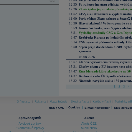
více...
12:35
Po raketovém růstu přichází vybírán
12:26
Závěr týdne je pro akcie převážně po
11:52
ČEZ, a.s.: Oznámení o výplatě úrok
11:00
Perly týdne: Zlato nahoru a SpaceX 
10:30
Hlavní akcionář Volkswagenu je ve z
8:59
Komerční banka, a.s.: Výpis z obchod
8:51
Výsledky oznámily CSG a Gen Digital
8:47
Rozbřesk: Koruna po holubičím přek
8:14
CSG výrazně překonala odhady. Obran
5:50
Srpen přeje dividendám. CNBC vybírá
výnosem
06.08.2026
15:57
ČNB ve vyčkávacím režimu, zvýšení s
15:31
Zásoby plynu v EU jsou pro toto obdo
14:47
Růst MercadoLibre akceleruje na 50 %
14:37
Bankovní rada ČNB podle očekávání 
13:32
Nintendo navýšilo zisk o 150 procen
1
2
3
4
O Patria.cz
|
Reklama
|
Mapa Stránek
|
Skupina Patria
|
Kariéra v Patrii
|
Podmínky uží
|
Cookies
|
|
RSS / XML
E-mail newsletter
SMS zpravod
Zpravodajství:
Akcie:
Akciové zprávy
Akcie ČEZ
Ekonomické zprávy
Akcie NWR