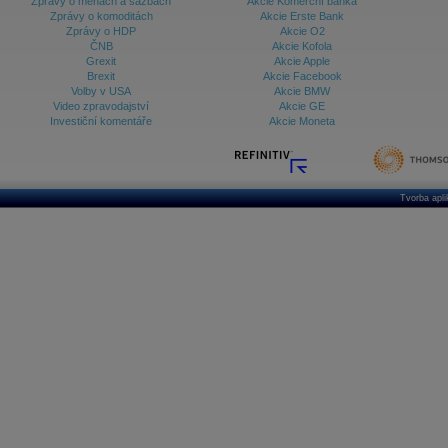
Zprávy o měnách a sazbách
Akcie Komerční banka
Zprávy o komoditách
Akcie Erste Bank
Zprávy o HDP
Akcie O2
ČNB
Akcie Kofola
Grexit
Akcie Apple
Brexit
Akcie Facebook
Volby v USA
Akcie BMW
Video zpravodajství
Akcie GE
Investiční komentáře
Akcie Moneta
Tvorba apl