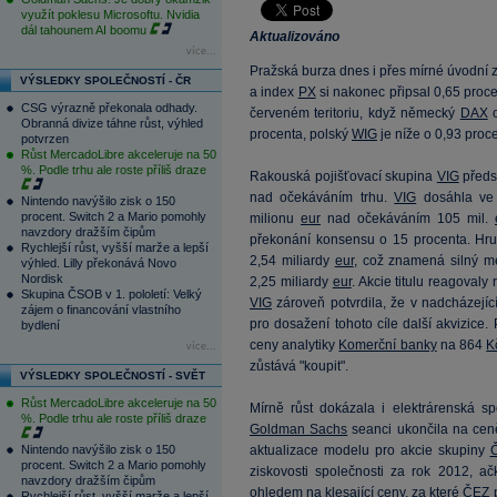
využít poklesu Microsoftu. Nvidia
dál tahounem AI boomu
Aktualizováno
více...
Pražská burza dnes i přes mírné úvodní zt
VÝSLEDKY SPOLEČNOSTÍ - ČR
a index
PX
si nakonec připsal 0,65 proce
CSG výrazně překonala odhady.
červeném teritoriu, když německý
DAX
o
Obranná divize táhne růst, výhled
procenta, polský
WIG
je níže o 0,93 pro
potvrzen
Růst MercadoLibre akceleruje na 50
%. Podle trhu ale roste příliš draze
Rakouská pojišťovací skupina
VIG
předst
nad očekáváním trhu.
VIG
dosáhla ve 
Nintendo navýšilo zisk o 150
procent. Switch 2 a Mario pomohly
milionu
eur
nad očekáváním 105 mil.
navzdory dražším čipům
překonání konsensu o 15 procenta. Hrub
Rychlejší růst, vyšší marže a lepší
2,54 miliardy
eur
, což znamená silný m
výhled. Lilly překonává Novo
Nordisk
2,25 miliardy
eur
. Akcie titulu reagoval
Skupina ČSOB v 1. pololetí: Velký
VIG
zároveň potvrdila, že v nadcházejíc
zájem o financování vlastního
pro dosažení tohoto cíle další akvizice. 
bydlení
ceny analytiky
Komerční banky
na 864
K
více...
zůstává "koupit".
VÝSLEDKY SPOLEČNOSTÍ - SVĚT
Růst MercadoLibre akceleruje na 50
Mírně růst dokázala i elektrárenská s
%. Podle trhu ale roste příliš draze
Goldman Sachs
seanci ukončila na ce
Nintendo navýšilo zisk o 150
aktualizace modelu pro akcie skupiny
procent. Switch 2 a Mario pomohly
ziskovosti společnosti za rok 2012, a
navzdory dražším čipům
ohledem na klesající ceny, za které
ČEZ
p
Rychlejší růst, vyšší marže a lepší