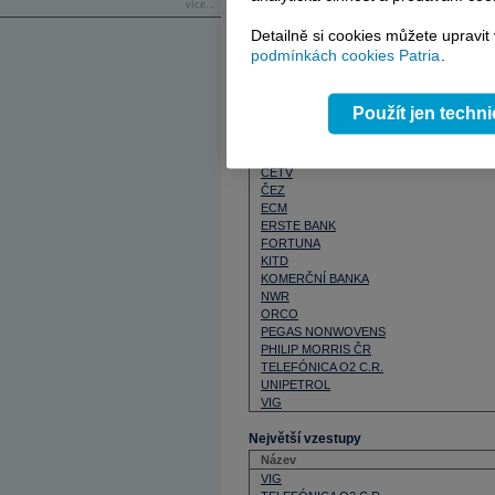
Velmi dobře si dnes vedly i defenzivní ti
více...
dokázala připsat téměř 1,5% zisk a ob
Detailně si cookies můžete upravit
Morris
CR, který seanci zakončil na cen
podmínkách cookies Patria
.
Použít jen techn
Denní souhrn závěrečných cen ze SP
Název
AAA AUTO
CETV
ČEZ
ECM
ERSTE BANK
FORTUNA
KITD
KOMERČNÍ BANKA
NWR
ORCO
PEGAS NONWOVENS
PHILIP MORRIS ČR
TELEFÓNICA O2 C.R.
UNIPETROL
VIG
Největší vzestupy
Název
VIG