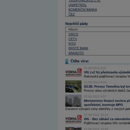
TELEFÓNICA O2 C.R.
UNIPETROL
KOMERČNÍ BANKA
ČEZ
Největší pády
Název
ORCO
CETV
KITD
ERSTE BANK
AAA AUTO
Čtěte více:
22.08.2012 8:37
VIG (+2 %) představila výsled
Rakouská pojišťovací skupina Vi
22.08.2012 8:54
SÚJB: Provoz Temelína byl lon
Provoz obou výrobních bloků Jad
22.08.2012 9:57
Ministerstvo financí nechce pla
spotřebitel, kontruje MPO
Garance výkupní ceny elektřiny z nových jade
22.08.2012 10:14
VIG - Bez váhání za rekordní
Pojišťovací skupina VIG oznámil
22.08.2012 13:45