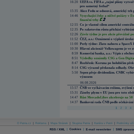
16:20
UEFA vs. FIFA a „tajné plány vytvoř
pro samotný fotbal“
15:35
Akce Fedu se odsouvá, americký trh 
14:46
Vysychající řeky a ničivé požáry v E
finanční trhy
12:55
Co je vlastně cílem americké centrál
12:35
Po raketovém růstu přichází vybírán
12:26
Závěr týdne je pro akcie převážně po
11:52
ČEZ, a.s.: Oznámení o výplatě úrok
11:00
Perly týdne: Zlato nahoru a SpaceX 
10:30
Hlavní akcionář Volkswagenu je ve z
8:59
Komerční banka, a.s.: Výpis z obchod
8:51
Výsledky oznámily CSG a Gen Digital
8:47
Rozbřesk: Koruna po holubičím přek
8:14
CSG výrazně překonala odhady. Obran
5:50
Srpen přeje dividendám. CNBC vybírá
výnosem
06.08.2026
15:57
ČNB ve vyčkávacím režimu, zvýšení s
15:31
Zásoby plynu v EU jsou pro toto obdo
14:47
Růst MercadoLibre akceleruje na 50 %
14:37
Bankovní rada ČNB podle očekávání 
1
2
3
4
O Patria.cz
|
Reklama
|
Mapa Stránek
|
Skupina Patria
|
Kariéra v Patrii
|
Podmínky uží
|
Cookies
|
|
RSS / XML
E-mail newsletter
SMS zpravod