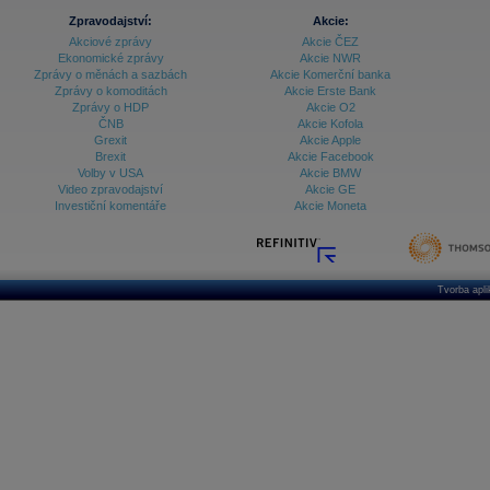
Zpravodajství:
Akcie:
Akciové zprávy
Akcie ČEZ
Ekonomické zprávy
Akcie NWR
Zprávy o měnách a sazbách
Akcie Komerční banka
Zprávy o komoditách
Akcie Erste Bank
Zprávy o HDP
Akcie O2
ČNB
Akcie Kofola
Grexit
Akcie Apple
Brexit
Akcie Facebook
Volby v USA
Akcie BMW
Video zpravodajství
Akcie GE
Investiční komentáře
Akcie Moneta
Tvorba apl