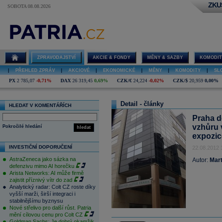
ZKU
SOBOTA 08.08.2026
ZPRAVODAJSTVÍ
AKCIE & FONDY
MĚNY & SAZBY
KOMODIT
|
PŘEHLED ZPRÁV
|
AKCIOVÉ
|
EKONOMICKÉ
|
MĚNY
|
KOMODITY
|
SL
PX
2 785,07
-0,71%
DAX
26 319,45
0,69%
CZK/€
24,224
-0,02%
CZK/$
20,959
0,00%
Detail - články
HLEDAT V KOMENTÁŘÍCH
Praha d
vzhůru v
Pokročilé hledání
hledat
expozic
INVESTIČNÍ DOPORUČENÍ
22.08.2012 
AstraZeneca jako sázka na
Autor:
Mart
defenzivu mimo AI horečku
Arista Networks: AI může firmě
zajistit příznivý vítr do zad
Analytický radar: Colt CZ roste díky
vyšší marži, širší integraci i
stabilnějšímu byznysu
Nové střelivo pro další růst. Patria
mění cílovou cenu pro Colt CZ
Goldman Sachs: Je dobrý okamžik