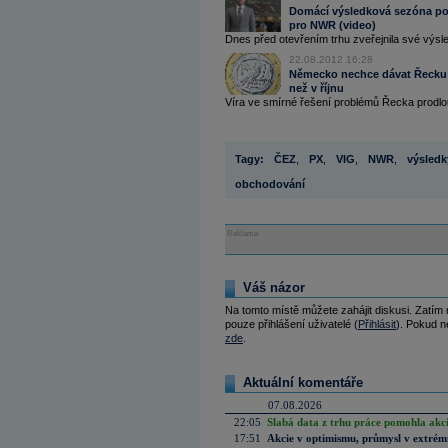
Domácí výsledková sezóna pok
pro NWR (video)
Dnes před otevřením trhu zveřejnila své výsledk
22.08.2012 16:28
Německo nechce dávat Řecku v
než v říjnu
Víra ve smírné řešení problémů Řecka prodlou
Tagy:
ČEZ
,
PX
,
VIG
,
NWR
,
výsledk
obchodování
Reklama
Váš názor
Na tomto místě můžete zahájit diskusi. Zatím
pouze přihlášení uživatelé (
Přihlásit
). Pokud ne
zde
.
Aktuální komentáře
07.08.2026
22:05
Slabá data z trhu práce pomohla akc
17:51
Akcie v optimismu, průmysl v extrémn