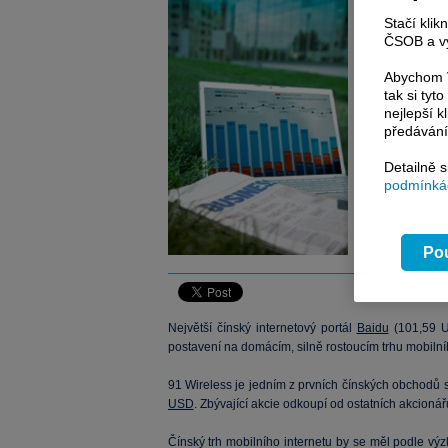
Čínsky giga
Stačí klik
16.07.2013 8:28
ČSOB a vy
Autor:
ČTK
Abychom V
tak si ty
nejlepší k
předávání
Detailně 
podmínkác
Pou
Největší čínský internetový portál
Baidu
(
101,59
US
postavení na domácím, silně rostoucím trhu mobilní
91 Wireless je jedním z prvních čínských obchodů 
USD
. Zbývající akcie odkoupí od ostatních akcionář
Čínský trh mobilního internetu by se měl podle výz