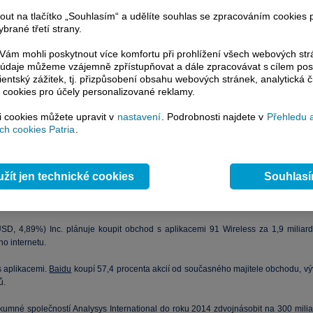
nt Baidu koupí obchod s aplikacemi 91 Wireless za 1,9 mil
nout na tlačítko „Souhlasím“ a udělíte souhlas se zpracováním cookies 
brané třetí strany.
ám mohli poskytnout více komfortu při prohlížení všech webových st
to údaje můžeme vzájemně zpřístupňovat a dále zpracovávat s cílem pos
lientský zážitek, tj. přizpůsobení obsahu webových stránek, analytická č
 cookies pro účely personalizované reklamy.
si cookies můžete upravit v
nastavení
. Podrobnosti najdete v
Přehledu 
h cookies Patria
.
žít jen technické cookies
Souhlas
D, 4,89%) Inc. plánuje koupit obchod s aplikacemi 91 Wireless za 1,9 miliar
ho internetu.
s aplikacemi.
Baidu
koupí 57,4 procenta akcií od současného majitele obchodu, výv
ů.
kumné společností Analysys International do roku 2014 zdvojnásobit na 300 milia