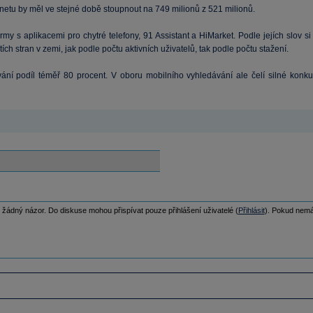
rnetu by měl ve stejné době stoupnout na 749 milionů z 521 milionů.
my s aplikacemi pro chytré telefony, 91 Assistant a HiMarket. Podle jejích slov si z 
etích stran v zemi, jak podle počtu aktivních uživatelů, tak podle počtu stažení.
í podíl téměř 80 procent. V oboru mobilního vyhledávání ale čelí silné konkure
 žádný názor. Do diskuse mohou přispívat pouze přihlášení uživatelé (
Přihlásit
). Pokud nemát