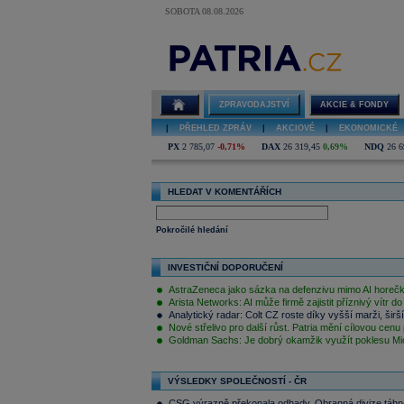
SOBOTA 08.08.2026
ZPRAVODAJSTVÍ
AKCIE & FONDY
|
PŘEHLED ZPRÁV
|
AKCIOVÉ
|
EKONOMICKÉ
PX
2 785,07
-0,71%
DAX
26 319,45
0,69%
NDQ
26 6
HLEDAT V KOMENTÁŘÍCH
Pokročilé hledání
INVESTIČNÍ DOPORUČENÍ
AstraZeneca jako sázka na defenzivu mimo AI horeč
Arista Networks: AI může firmě zajistit příznivý vítr do
Analytický radar: Colt CZ roste díky vyšší marži, širší
Nové střelivo pro další růst. Patria mění cílovou cenu
Goldman Sachs: Je dobrý okamžik využít poklesu Mic
VÝSLEDKY SPOLEČNOSTÍ - ČR
CSG výrazně překonala odhady. Obranná divize táhne