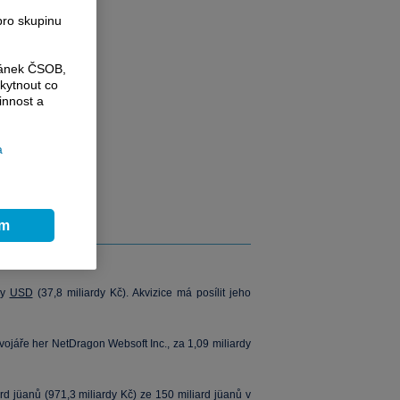
iardy USD
pro skupinu
ránek ČSOB,
kytnout co
innost a
a
ím
dy
USD
(37,8 miliardy Kč). Akvizice má posílit jeho
ojáře her NetDragon Websoft Inc., za 1,09 miliardy
rd jüanů (971,3 miliardy Kč) ze 150 miliard jüanů v