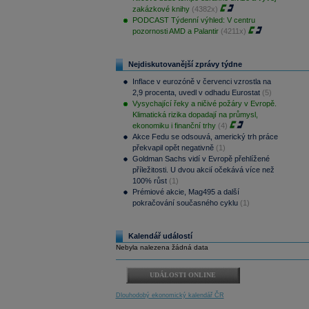
zakázkové knihy
(4382x)
PODCAST Týdenní výhled: V centru
pozornosti AMD a Palantir
(4211x)
Nejdiskutovanější zprávy týdne
Inflace v eurozóně v červenci vzrostla na
2,9 procenta, uvedl v odhadu Eurostat
(5)
Vysychající řeky a ničivé požáry v Evropě.
Klimatická rizika dopadají na průmysl,
ekonomiku i finanční trhy
(4)
Akce Fedu se odsouvá, americký trh práce
překvapil opět negativně
(1)
Goldman Sachs vidí v Evropě přehlížené
příležitosti. U dvou akcií očekává více než
100% růst
(1)
Prémiové akcie, Mag495 a další
pokračování současného cyklu
(1)
Kalendář událostí
Nebyla nalezena žádná data
UDÁLOSTI ONLINE
Dlouhodobý ekonomický kalendář ČR