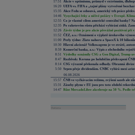
17:51
Akcie v optimismu, průmysl v extrémním, dluhopi
16:20
UEFA vs. FIFA a „tajné plány vytvořené bezchara
15:35
Akce Fedu se odsouvá, americký trh práce překva
14:46
Vysychající řeky a ničivé požáry v Evropě. Klima
12:55
Co je vlastně cílem americké centrální banky? Na
12:35
Po raketovém růstu přichází vybírání zisků. Zam
12:26
Závěr týdne je pro akcie převážně pozitivní při
11:52
ČEZ, a.s.: Oznámení o výplatě úrokového výnos
11:00
Perly týdne: Zlato nahoru a SpaceX k 10 bilionů
10:30
Hlavní akcionář Volkswagenu je ve ztrátě, auto
8:59
Komerční banka, a.s.: Výpis z obchodního rejstř
8:51
Výsledky oznámily CSG a Gen Digital, Trump uva
8:47
Rozbřesk: Koruna po holubičím překvapení ČNB 
8:14
CSG výrazně překonala odhady. Obranná divize t
5:50
Srpen přeje dividendám. CNBC vybírá mezi arist
06.08.2026
15:57
ČNB ve vyčkávacím režimu, zvýšení sazeb ale zůs
15:31
Zásoby plynu v EU jsou pro toto období rekordně
14:47
Růst MercadoLibre akceleruje na 50 %. Podle trhu
Reklama