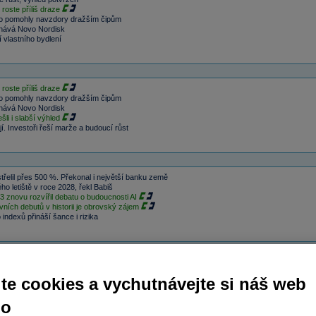
roste příliš draze
rio pomohly navzdory dražším čipům
konává Novo Nordisk
 vlastního bydlení
roste příliš draze
rio pomohly navzdory dražším čipům
konává Novo Nordisk
li i slabší výhled
. Investoři řeší marže a budoucí růst
řelil přes 500 %. Překonal i největší banku země
o letiště v roce 2028, řekl Babiš
 znovu rozvířil debatu o budoucnosti AI
ních debutů v historii je obrovský zájem
ndexů přináší šance i rizika
te cookies a vychutnávejte si náš web
no