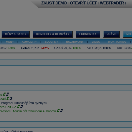
ZKUSIT DEMO
OTEVŘÍT ÚČET
WEBTRADER
|
|
|
MĚNY & SAZBY
KOMODITY & DERIVÁTY
EKONOMIKA
PRÁVO
MOJ
|
MĚNY
|
KOMODITY
|
SLOUPKY
|
ROZHOVORY
|
VIDEO
|
MONITORING
|
90,62
1,30%
CZK/€
24,232
-0,02%
CZK/$
20,966
0,00%
AU
4 339,26
0,00%
BRT
83,08
ku
 zad
 integraci i stabilnějšímu byznysu
 pro Colt CZ
rosoftu. Nvidia dál tahounem AI boomu
 růst, výhled potvrzen