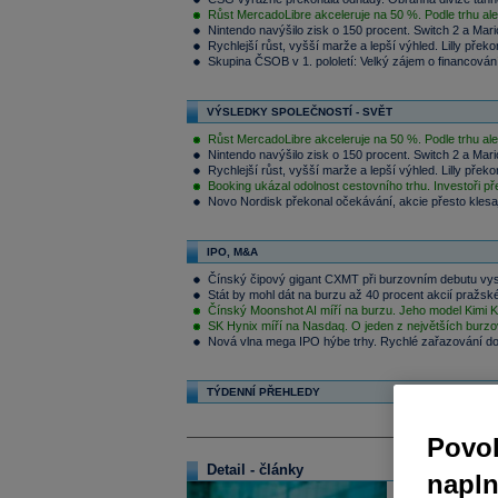
Růst MercadoLibre akceleruje na 50 %. Podle trhu ale 
Nintendo navýšilo zisk o 150 procent. Switch 2 a Ma
Rychlejší růst, vyšší marže a lepší výhled. Lilly pře
Skupina ČSOB v 1. pololetí: Velký zájem o financování
VÝSLEDKY SPOLEČNOSTÍ - SVĚT
Růst MercadoLibre akceleruje na 50 %. Podle trhu ale 
Nintendo navýšilo zisk o 150 procent. Switch 2 a Ma
Rychlejší růst, vyšší marže a lepší výhled. Lilly pře
Booking ukázal odolnost cestovního trhu. Investoři přeš
Novo Nordisk překonal očekávání, akcie přesto klesají
IPO, M&A
Čínský čipový gigant CXMT při burzovním debutu vyst
Stát by mohl dát na burzu až 40 procent akcií pražskéh
Čínský Moonshot AI míří na burzu. Jeho model Kimi K3
SK Hynix míří na Nasdaq. O jeden z největších burzov
Nová vlna mega IPO hýbe trhy. Rychlé zařazování do i
TÝDENNÍ PŘEHLEDY
Povol
Detail - články
napl