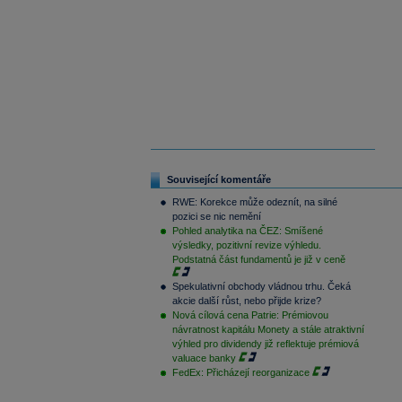
Související komentáře
RWE: Korekce může odeznít, na silné
pozici se nic nemění
Pohled analytika na ČEZ: Smíšené
výsledky, pozitivní revize výhledu.
Podstatná část fundamentů je již v ceně
Spekulativní obchody vládnou trhu. Čeká
akcie další růst, nebo přijde krize?
Nová cílová cena Patrie: Prémiovou
návratnost kapitálu Monety a stále atraktivní
výhled pro dividendy již reflektuje prémiová
valuace banky
FedEx: Přicházejí reorganizace