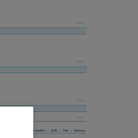
více...
více...
více...
více...
E-mailem
Zpět
Tisk
Diskutuj
|
|
|