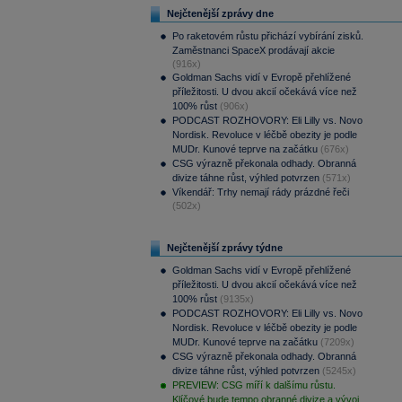
Nejčtenější zprávy dne
Po raketovém růstu přichází vybírání zisků.
Zaměstnanci SpaceX prodávají akcie
(916x)
Goldman Sachs vidí v Evropě přehlížené
příležitosti. U dvou akcií očekává více než
100% růst
(906x)
PODCAST ROZHOVORY: Eli Lilly vs. Novo
Nordisk. Revoluce v léčbě obezity je podle
MUDr. Kunové teprve na začátku
(676x)
CSG výrazně překonala odhady. Obranná
divize táhne růst, výhled potvrzen
(571x)
Víkendář: Trhy nemají rády prázdné řeči
(502x)
Nejčtenější zprávy týdne
Goldman Sachs vidí v Evropě přehlížené
příležitosti. U dvou akcií očekává více než
100% růst
(9135x)
PODCAST ROZHOVORY: Eli Lilly vs. Novo
Nordisk. Revoluce v léčbě obezity je podle
MUDr. Kunové teprve na začátku
(7209x)
CSG výrazně překonala odhady. Obranná
divize táhne růst, výhled potvrzen
(5245x)
PREVIEW: CSG míří k dalšímu růstu.
Klíčové bude tempo obranné divize a vývoj