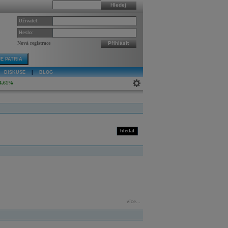
Hledej
Uživatel:
Heslo:
Nová registrace
Přihlásit
E PATRIA
DISKUSE
|
BLOG
4,61%
hledat
více...