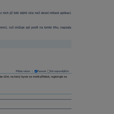
nich již lidé stáhli více než deset miliard aplikací.
nci, což snižuje její podíl na tomto trhu, napsaly
Přidat názor
Pavouk
Od nejnovějších
|
e účet, na který byste se mohli přihlásit, registrujte se