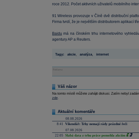
roce 2012. Počet aktivních uživatelů mobilního inte
91 Wireless provozuje v Číně dvě distribuční platfor
Firma tvrdí, že je největším distributorem aplikací tř
Baidu
má na čínském trhu internetového vyhledáván
agentury AP a Reuters.
Tagy:
akcie
,
analýza
,
internet
Reklama
Váš názor
Na tomto místě můžete zahájit diskusi. Zatím nebyl zadán
zde
.
Aktuální komentáře
08.08.2026
8:41
Víkendář: Trhy nemají rády prázdné řeči
07.08.2026
22:05
Slabá data z trhu práce pomohla akciím