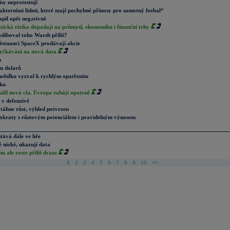
sy neprotestují
kterními lidmi, které mají pochybné přínosy pro samotný fotbal“
pil opět negativně
tická rizika dopadají na průmysl, ekonomiku i finanční trhy
sliboval toho Warsh příliš?
ěstnanci SpaceX prodávají akcie
 vyčkávání na nová data
u
m dolarů
mobilku vyzval k rychlým opatřením
íku
lil nová cla. Evropa zahájí opatrně
v defenzivě
áhne růst, výhled potvrzen
okraty s růstovým potenciálem i pravidelným výnosem
tává dále ve hře
 nízké, ukazují data
 ale roste příliš draze
1
2
3
4
5
6
7
8
9
10
>>