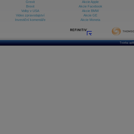
Grexit
Akcie Apple
Brexit
Akcie Facebook
Volby v USA
Akcie BMW
Video zpravodajství
Akcie GE
Investiční komentáře
Akcie Moneta
Tvorba apl