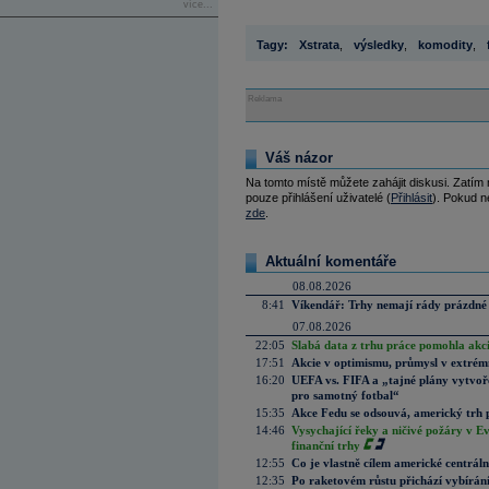
více...
Tagy:
Xstrata
,
výsledky
,
komodity
,
Reklama
Váš názor
Na tomto místě můžete zahájit diskusi. Zatím
pouze přihlášení uživatelé (
Přihlásit
). Pokud ne
zde
.
Aktuální komentáře
08.08.2026
8:41
Víkendář: Trhy nemají rády prázdné 
07.08.2026
22:05
Slabá data z trhu práce pomohla akc
17:51
Akcie v optimismu, průmysl v extrémn
16:20
UEFA vs. FIFA a „tajné plány vytvoř
pro samotný fotbal“
15:35
Akce Fedu se odsouvá, americký trh 
14:46
Vysychající řeky a ničivé požáry v E
finanční trhy
12:55
Co je vlastně cílem americké centrál
12:35
Po raketovém růstu přichází vybírán