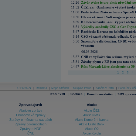
12:26
Závěr týdne je pro akcie převážně po
11:52
ČEZ, a.s.: Oznámení o výplatě úrok
11:00
Perly týdne: Zlato nahoru a SpaceX 
10:30
Hlavní akcionář Volkswagenu je ve z
8:59
Komerční banka, a.s.: Výpis z obchod
8:51
Výsledky oznámily CSG a Gen Digital
8:47
Rozbřesk: Koruna po holubičím přek
8:14
CSG výrazně překonala odhady. Obran
5:50
Srpen přeje dividendám. CNBC vybírá
výnosem
06.08.2026
15:57
ČNB ve vyčkávacím režimu, zvýšení s
15:31
Zásoby plynu v EU jsou pro toto obdo
14:47
Růst MercadoLibre akceleruje na 50 %
1
2
3
4
O Patria.cz
|
Reklama
|
Mapa Stránek
|
Skupina Patria
|
Kariéra v Patrii
|
Podmínky uží
|
Cookies
|
|
RSS / XML
E-mail newsletter
SMS zpravod
Zpravodajství:
Akcie:
Akciové zprávy
Akcie ČEZ
Ekonomické zprávy
Akcie NWR
Zprávy o měnách a sazbách
Akcie Komerční banka
Zprávy o komoditách
Akcie Erste Bank
Zprávy o HDP
Akcie O2
ČNB
Akcie Kofola