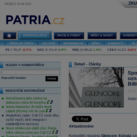
ZKU
NEDĚLE 09.08.2026
ZPRAVODAJSTVÍ
AKCIE & FONDY
MĚNY & SAZBY
KOMODIT
|
PŘEHLED ZPRÁV
|
AKCIOVÉ
|
EKONOMICKÉ
|
MĚNY
|
KOMODITY
|
SL
PX
2 785,07
-0,71%
DAX
26 319,45
0,69%
NDQ
26 690,62
1,30%
CZK/€
24,232
-0,02%
Detail - články
HLEDAT V KOMENTÁŘÍCH
Spo
ozn
Pokročilé hledání
hledat
Bill
INVESTIČNÍ DOPORUČENÍ
20.08
AstraZeneca jako sázka na
Autor
defenzivu mimo AI horečku
Arista Networks: AI může firmě
zajistit příznivý vítr do zad
Analytický radar: Colt CZ roste díky
vyšší marži, širší integraci i
stabilnějšímu byznysu
Aktualizováno
Nové střelivo pro další růst. Patria
mění cílovou cenu pro Colt CZ
Komoditní
skupina
Glencore
Xstrata
ozn
Goldman Sachs: Je dobrý okamžik