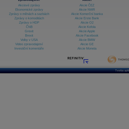
Akciové zprávy
Akcie ČEZ
Ekonomické zprávy
Akcie NWR
Zprávy o měnách a sazbách
Akcie Komerční banka
Zprávy o komoditách
Akcie Erste Bank
Zprávy o HDP
Akcie O2
ČNB
Akcie Kofola
Grexit
Akcie Apple
Brexit
Akcie Facebook
Volby v USA
Akcie BMW
Video zpravodajství
Akcie GE
Investiční komentáře
Akcie Moneta
Tvorba apl