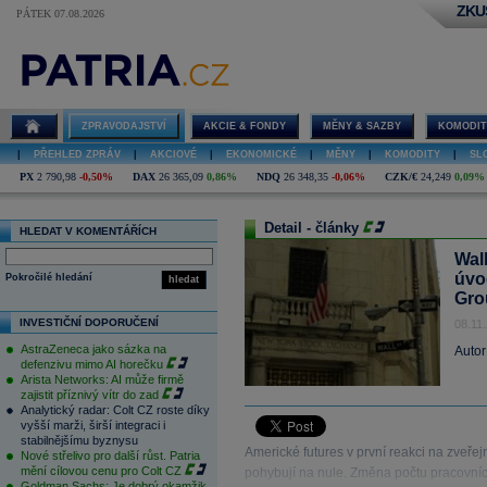
ZKU
PÁTEK 07.08.2026
ZPRAVODAJSTVÍ
AKCIE & FONDY
MĚNY & SAZBY
KOMODIT
|
PŘEHLED ZPRÁV
|
AKCIOVÉ
|
EKONOMICKÉ
|
MĚNY
|
KOMODITY
|
SL
PX
2 790,98
-0,50%
DAX
26 365,09
0,86%
NDQ
26 348,35
-0,06%
CZK/€
24,249
0,09%
Detail - články
HLEDAT V KOMENTÁŘÍCH
Wal
úvo
Pokročilé hledání
hledat
Gro
INVESTIČNÍ DOPORUČENÍ
08.11
AstraZeneca jako sázka na
Autor
defenzivu mimo AI horečku
Arista Networks: AI může firmě
zajistit příznivý vítr do zad
Analytický radar: Colt CZ roste díky
vyšší marži, širší integraci i
stabilnějšímu byznysu
Americké futures v první reakci na zveře
Nové střelivo pro další růst. Patria
mění cílovou cenu pro Colt CZ
pohybují na nule. Změna počtu pracovních
Goldman Sachs: Je dobrý okamžik