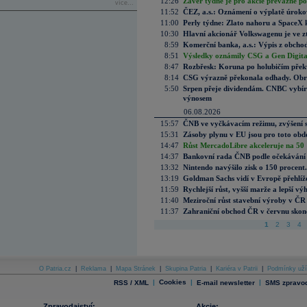
12:26
Závěr týdne je pro akcie převážně po
více...
11:52
ČEZ, a.s.: Oznámení o výplatě úrok
11:00
Perly týdne: Zlato nahoru a SpaceX 
10:30
Hlavní akcionář Volkswagenu je ve z
8:59
Komerční banka, a.s.: Výpis z obchod
8:51
Výsledky oznámily CSG a Gen Digital
8:47
Rozbřesk: Koruna po holubičím přek
8:14
CSG výrazně překonala odhady. Obran
5:50
Srpen přeje dividendám. CNBC vybírá
výnosem
06.08.2026
15:57
ČNB ve vyčkávacím režimu, zvýšení s
15:31
Zásoby plynu v EU jsou pro toto obdo
14:47
Růst MercadoLibre akceleruje na 50 %
14:37
Bankovní rada ČNB podle očekávání 
13:32
Nintendo navýšilo zisk o 150 procen
13:19
Goldman Sachs vidí v Evropě přehlíže
11:59
Rychlejší růst, vyšší marže a lepší v
11:40
Meziroční růst stavební výroby v ČR
11:37
Zahraniční obchod ČR v červnu skonč
1
2
3
4
O Patria.cz
|
Reklama
|
Mapa Stránek
|
Skupina Patria
|
Kariéra v Patrii
|
Podmínky uží
|
Cookies
|
|
RSS / XML
E-mail newsletter
SMS zpravod
Zpravodajství:
Akcie: