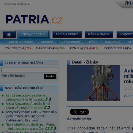
ZKU
SOBOTA 08.08.2026
ZPRAVODAJSTVÍ
AKCIE & FONDY
MĚNY & SAZBY
KOMODIT
|
PŘEHLED ZPRÁV
|
AKCIOVÉ
|
EKONOMICKÉ
|
MĚNY
|
KOMODITY
|
SL
PX
2 785,07
-0,71%
DAX
26 319,45
0,69%
CZK/€
24,224
-0,02%
CZK/$
20,959
0,00%
Detail - články
HLEDAT V KOMENTÁŘÍCH
Auk
mil
Pokročilé hledání
hledat
rok
INVESTIČNÍ DOPORUČENÍ
11.11
AstraZeneca jako sázka na
Autor
defenzivu mimo AI horečku
Arista Networks: AI může firmě
zajistit příznivý vítr do zad
Analytický radar: Colt CZ roste díky
vyšší marži, širší integraci i
Aktualizováno
stabilnějšímu byznysu
Nové střelivo pro další růst. Patria
Dnes dopoledne začalo pět zájemců p
mění cílovou cenu pro Colt CZ
Goldman Sachs: Je dobrý okamžik