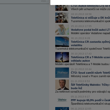
více...
14.10.2013 16:44
ČTÚ: Aukce kmitočtů LTE se 
Všech pět uchazečů se může zúča
18.10.2013 18:58
Telefónica si stěžuje u EK k
Tuzemská telekomunikační společ
25.10.2013 17:55
Vodafone podal kvůli aukci LT
Mobilní operátor Vodafone napadl 
30.10.2013 9:28
Telefónica CR zastavila zpětn
volatilitu
Tuzemská telekomunikační společnost Telefóni
30.10.2013 17:43
Telefónica CR a T-Mobile uzav
odkladu aukce
Mobilní operátoři Telefónica a T-Mobile budou sd
31.10.2013 10:44
ČTÚ: Soud zamítl návrh Telefó
Městský soud v Praze zamítl náv
01.11.2013 8:53
Šéf Telefóniky Malvido: Tržby
bude řež
Za neférové označil podmínky pro stávající o
05.11.2013 9:17
PPF kupuje 65,9% podíl v česk
Španělská telekomunikační skupin
06.11.2013 12:05