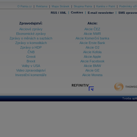
O Patria.cz
|
Reklama
|
Mapa Stránek
|
Skupina Patria
|
Kariéra v Patrii
|
Podmínky uží
|
Cookies
|
|
RSS / XML
E-mail newsletter
SMS zpravod
Zpravodajství:
Akcie:
Akciové zprávy
Akcie ČEZ
Ekonomické zprávy
Akcie NWR
Zprávy o měnách a sazbách
Akcie Komerční banka
Zprávy o komoditách
Akcie Erste Bank
Zprávy o HDP
Akcie O2
ČNB
Akcie Kofola
Grexit
Akcie Apple
Brexit
Akcie Facebook
Volby v USA
Akcie BMW
Video zpravodajství
Akcie GE
Investiční komentáře
Akcie Moneta
Tvorba apl