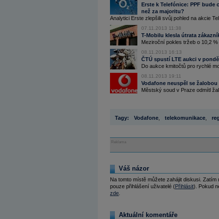
Erste k Telefónice: PPF bude 
než za majoritu?
Analytici Erste zlepšili svůj pohled na akcie Te
07.11.2013 11:38
T-Mobilu klesla útrata zákazn
Meziroční pokles tržeb o 10,2 % 
08.11.2013 16:13
ČTÚ spustí LTE aukci v pondělí
Do aukce kmitočtů pro rychlé mob
08.11.2013 19:11
Vodafone neuspěl se žalobou 
Městský soud v Praze odmítl ža
Tagy:
Vodafone
,
telekomunikace
,
re
Reklama
Váš názor
Na tomto místě můžete zahájit diskusi. Zatím
pouze přihlášení uživatelé (
Přihlásit
). Pokud ne
zde
.
Aktuální komentáře