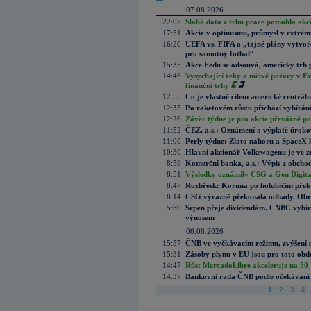
07.08.2026
22:05
Slabá data z trhu práce pomohla akc
17:51
Akcie v optimismu, průmysl v extrémn
16:20
UEFA vs. FIFA a „tajné plány vytvoř
pro samotný fotbal“
15:35
Akce Fedu se odsouvá, americký trh 
14:46
Vysychající řeky a ničivé požáry v E
finanční trhy
12:55
Co je vlastně cílem americké centrál
12:35
Po raketovém růstu přichází vybírán
12:26
Závěr týdne je pro akcie převážně po
11:52
ČEZ, a.s.: Oznámení o výplatě úrok
11:00
Perly týdne: Zlato nahoru a SpaceX 
10:30
Hlavní akcionář Volkswagenu je ve z
8:59
Komerční banka, a.s.: Výpis z obchod
8:51
Výsledky oznámily CSG a Gen Digital
8:47
Rozbřesk: Koruna po holubičím přek
8:14
CSG výrazně překonala odhady. Obran
5:50
Srpen přeje dividendám. CNBC vybírá
výnosem
06.08.2026
15:57
ČNB ve vyčkávacím režimu, zvýšení s
15:31
Zásoby plynu v EU jsou pro toto obdo
14:47
Růst MercadoLibre akceleruje na 50 %
14:37
Bankovní rada ČNB podle očekávání 
1
2
3
4