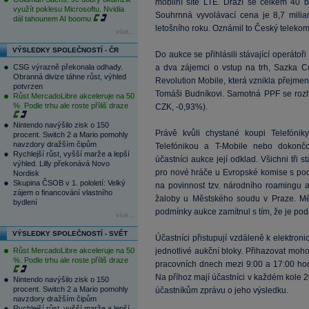
mobilní sítě LTE. Draží se celkem 40
využít poklesu Microsoftu. Nvidia
Souhrnná vyvolávací cena je 8,7 mili
dál tahounem AI boomu
letošního roku. Oznámil to Český teleko
více...
VÝSLEDKY SPOLEČNOSTÍ - ČR
Do aukce se přihlásili stávající operátoř
CSG výrazně překonala odhady.
a dva zájemci o vstup na trh, Sazka
Obranná divize táhne růst, výhled
Revolution Mobile, která vznikla přejmen
potvrzen
Tomáši Budníkovi. Samotná PPF se rozh
Růst MercadoLibre akceleruje na 50
%. Podle trhu ale roste příliš draze
CZK, -0,93%).
Nintendo navýšilo zisk o 150
Právě kvůli chystané koupi Telefóni
procent. Switch 2 a Mario pomohly
navzdory dražším čipům
Telefónikou a T-Mobile nebo dokončo
Rychlejší růst, vyšší marže a lepší
účastníci aukce její odklad. Všichni tři s
výhled. Lilly překonává Novo
pro nové hráče u Evropské komise s pod
Nordisk
Skupina ČSOB v 1. pololetí: Velký
na povinnost tzv. národního roamingu a
zájem o financování vlastního
žaloby u Městského soudu v Praze. Mě
bydlení
podmínky aukce zamítnul s tím, že je pod
více...
VÝSLEDKY SPOLEČNOSTÍ - SVĚT
Účastníci přistupují vzdáleně k elektr
Růst MercadoLibre akceleruje na 50
jednotlivé aukční bloky. Přihazovat moh
%. Podle trhu ale roste příliš draze
pracovních dnech mezi 9:00 a 17:00 ho
Na příhoz mají účastníci v každém kole 
Nintendo navýšilo zisk o 150
procent. Switch 2 a Mario pomohly
účastníkům zprávu o jeho výsledku.
navzdory dražším čipům
Rychlejší růst, vyšší marže a lepší