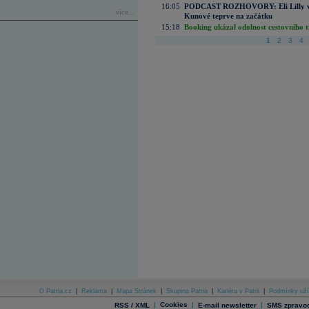
16:05
PODCAST ROZHOVORY: Eli Lilly vs. 
více...
Kunové teprve na začátku
15:18
Booking ukázal odolnost cestovního trh
1
2
3
4
O Patria.cz
|
Reklama
|
Mapa Stránek
|
Skupina Patria
|
Kariéra v Patrii
|
Podmínky uží
|
Cookies
|
|
RSS / XML
E-mail newsletter
SMS zpravod