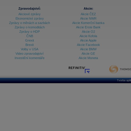
Zpravodajství:
Akcie:
Akciové zprávy
Akcie ČEZ
Ekonomické zprávy
Akcie NWR
Zprávy o měnách a sazbách
Akcie Komerční banka
Zprávy o komoditách
Akcie Erste Bank
Zprávy o HDP
Akcie O2
ČNB
Akcie Kofola
Grexit
Akcie Apple
Brexit
Akcie Facebook
Volby v USA
Akcie BMW
Video zpravodajství
Akcie GE
Investiční komentáře
Akcie Moneta
Tvorba apl