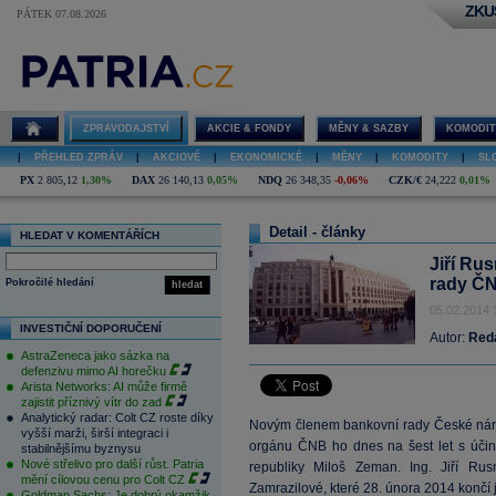
ZKU
PÁTEK 07.08.2026
ZPRAVODAJSTVÍ
AKCIE & FONDY
MĚNY & SAZBY
KOMODIT
|
PŘEHLED ZPRÁV
|
AKCIOVÉ
|
EKONOMICKÉ
|
MĚNY
|
KOMODITY
|
SL
PX
2 805,12
1,30%
DAX
26 140,13
0,05%
NDQ
26 348,35
-0,06%
CZK/€
24,222
0,01%
Detail - články
HLEDAT V KOMENTÁŘÍCH
Jiří Ru
rady Č
Pokročilé hledání
hledat
05.02.2014 
INVESTIČNÍ DOPORUČENÍ
Autor:
Red
AstraZeneca jako sázka na
defenzivu mimo AI horečku
Arista Networks: AI může firmě
zajistit příznivý vítr do zad
Analytický radar: Colt CZ roste díky
Novým členem bankovní rady České národ
vyšší marži, širší integraci i
orgánu ČNB ho dnes na šest let s účin
stabilnějšímu byznysu
Nové střelivo pro další růst. Patria
republiky Miloš Zeman. Ing. Jiří Ru
mění cílovou cenu pro Colt CZ
Zamrazilové, které 28. února 2014 končí je
Goldman Sachs: Je dobrý okamžik