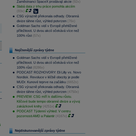
Zaměstnanci SpaceX prodávají akcie
(92x)
Slabá data z trhu práce pomohla akciím
(83x)
CSG výrazně překonala odhady. Obranná
divize táhne růst, výhled potvrzen
(76x)
Goldman Sachs vidí v Evropě přehlížené
příležitosti. U dvou akcií očekává více než
100% růst
(57x)
Nejčtenější zprávy týdne
Goldman Sachs vidí v Evropě přehlížené
příležitosti. U dvou akcií očekává více než
100% růst
(8286x)
PODCAST ROZHOVORY: Eli Lilly vs. Novo
Nordisk. Revoluce v léčbě obezity je podle
MUDr. Kunové teprve na začátku
(6652x)
CSG výrazně překonala odhady. Obranná
divize táhne růst, výhled potvrzen
(4750x)
PREVIEW: CSG míří k dalšímu růstu.
Klíčové bude tempo obranné divize a vývoj
zakázkové knihy
(4251x)
PODCAST Týdenní výhled: V centru
pozornosti AMD a Palantir
(4167x)
i
Nejdiskutovanější zprávy týdne