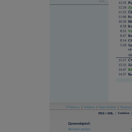
více...
12:35
Po
12:26
Zá
11:52
ČE
11:00
Pe
10:30
Hl
8:59
Ko
8:51
Vý
8:47
Ro
8:14
CS
5:50
Sr
vý
06
15:57
ČN
15:31
Zá
14:47
Rů
14:37
Ba
O Patria.cz
|
Reklama
|
Mapa Stránek
|
Skupina P
|
Cookies
RSS / XML
Zpravodajství:
Akciové zprávy