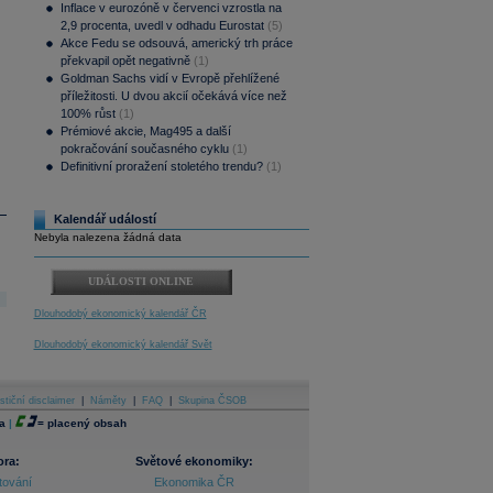
Inflace v eurozóně v červenci vzrostla na
2,9 procenta, uvedl v odhadu Eurostat
(5)
Akce Fedu se odsouvá, americký trh práce
překvapil opět negativně
(1)
Goldman Sachs vidí v Evropě přehlížené
příležitosti. U dvou akcií očekává více než
100% růst
(1)
Prémiové akcie, Mag495 a další
pokračování současného cyklu
(1)
Definitivní proražení stoletého trendu?
(1)
Kalendář událostí
Nebyla nalezena žádná data
UDÁLOSTI ONLINE
Dlouhodobý ekonomický kalendář ČR
Dlouhodobý ekonomický kalendář Svět
stiční disclaimer
|
Náměty
|
FAQ
|
Skupina ČSOB
a
|
=
placený obsah
ora:
Světové ekonomiky:
tování
Ekonomika ČR