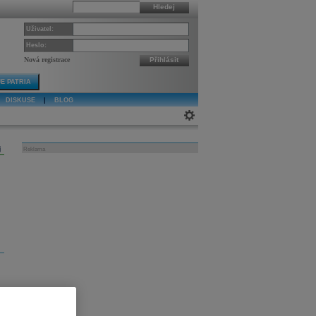
Hledej
Uživatel:
Heslo:
Nová registrace
Přihlásit
E PATRIA
DISKUSE
|
BLOG
j
Reklama