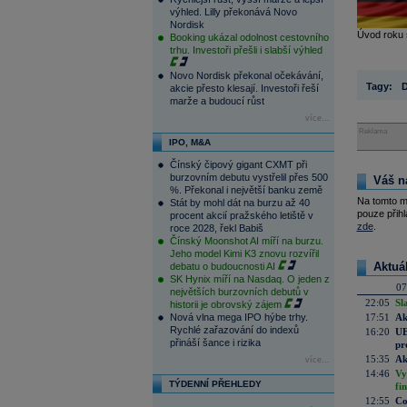
výhled. Lilly překonává Novo
Nordisk
Úvod roku 
Booking ukázal odolnost cestovního
trhu. Investoři přešli i slabší výhled
Novo Nordisk překonal očekávání,
Tagy:
akcie přesto klesají. Investoři řeší
marže a budoucí růst
více...
Reklama
IPO, M&A
Čínský čipový gigant CXMT při
burzovním debutu vystřelil přes 500
Váš n
%. Překonal i největší banku země
Na tomto m
Stát by mohl dát na burzu až 40
pouze přihl
procent akcií pražského letiště v
zde
.
roce 2028, řekl Babiš
Čínský Moonshot AI míří na burzu.
Jeho model Kimi K3 znovu rozvířil
Aktuá
debatu o budoucnosti AI
SK Hynix míří na Nasdaq. O jeden z
07
největších burzovních debutů v
22:05
Sl
historii je obrovský zájem
Nová vlna mega IPO hýbe trhy.
17:51
Ak
Rychlé zařazování do indexů
16:20
UE
přináší šance i rizika
pr
15:35
Ak
více...
14:46
Vy
TÝDENNÍ PŘEHLEDY
fi
12:55
Co