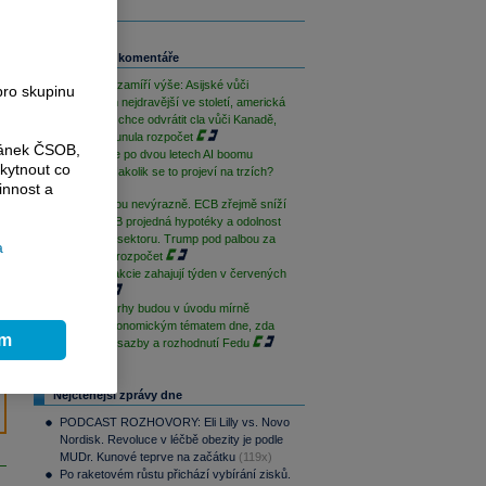
Související komentáře
Trhy dnes zamíří výše: Asijské vůči
pro skupinu
americkým nejdravější ve století, americká
sněmovna chce odvrátit cla vůči Kanadě,
česká posunula rozpočet
ránek ČSOB,
Růst Nvidie po dvou letech AI boomu
kytnout co
zvolňuje. Nakolik se to projeví na trzích?
innost a
Trhy otevřou nevýrazně. ECB zřejmě sníží
sazby, ČNB projedná hypotéky a odolnost
finančního sektoru. Trump pod palbou za
a
nároky na rozpočet
Americké akcie zahajují týden v červených
číslech
Evropské trhy budou v úvodu mírně
ztrácet, ekonomickým tématem dne, zda
ím
ČNB sníží sazby a rozhodnutí Fedu
Nejčtenější zprávy dne
PODCAST ROZHOVORY: Eli Lilly vs. Novo
Nordisk. Revoluce v léčbě obezity je podle
MUDr. Kunové teprve na začátku
(119x)
Po raketovém růstu přichází vybírání zisků.