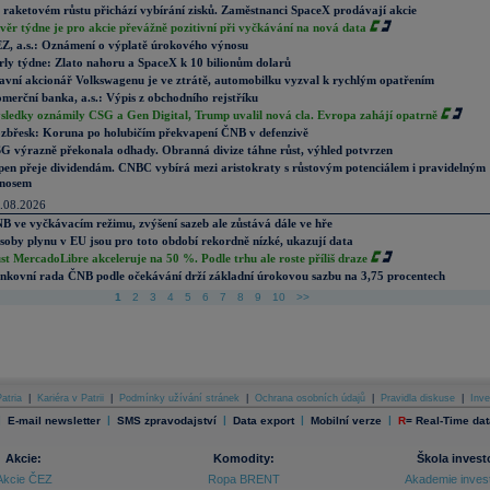
 raketovém růstu přichází vybírání zisků. Zaměstnanci SpaceX prodávají akcie
věr týdne je pro akcie převážně pozitivní při vyčkávání na nová data
Z, a.s.: Oznámení o výplatě úrokového výnosu
rly týdne: Zlato nahoru a SpaceX k 10 bilionům dolarů
avní akcionář Volkswagenu je ve ztrátě, automobilku vyzval k rychlým opatřením
merční banka, a.s.: Výpis z obchodního rejstříku
sledky oznámily CSG a Gen Digital, Trump uvalil nová cla. Evropa zahájí opatrně
zbřesk: Koruna po holubičím překvapení ČNB v defenzivě
G výrazně překonala odhady. Obranná divize táhne růst, výhled potvrzen
pen přeje dividendám. CNBC vybírá mezi aristokraty s růstovým potenciálem i pravidelným
nosem
.08.2026
B ve vyčkávacím režimu, zvýšení sazeb ale zůstává dále ve hře
soby plynu v EU jsou pro toto období rekordně nízké, ukazují data
st MercadoLibre akceleruje na 50 %. Podle trhu ale roste příliš draze
nkovní rada ČNB podle očekávání drží základní úrokovou sazbu na 3,75 procentech
1
2
3
4
5
6
7
8
9
10
>>
atria
|
Kariéra v Patrii
|
Podmínky užívání stránek
|
Ochrana osobních údajů
|
Pravidla diskuse
|
Inve
|
|
|
|
|
E-mail newsletter
SMS zpravodajství
Data export
Mobilní verze
R
=
Real-Time dat
Akcie:
Komodity:
Škola invest
Akcie ČEZ
Ropa BRENT
Akademie inves