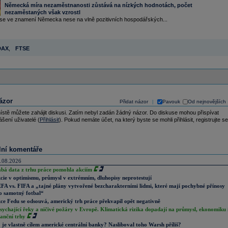
Německá míra nezaměstnanosti zůstává na nízkých hodnotách, počet
nezaměstaných však vzrostl
se ve znamení Německa nese na vlně pozitivních hospodářských...
DAX
,
FTSE
ázor
Přidat názor
Pavouk
Od nejnovějších
|
ístě můžete zahájit diskusi. Zatím nebyl zadán žádný názor. Do diskuse mohou přispívat
ášení uživatelé (
Přihlásit
). Pokud nemáte účet, na který byste se mohli přihlásit, registrujte se
lní komentáře
.08.2026
abá data z trhu práce pomohla akciím
cie v optimismu, průmysl v extrémním, dluhopisy neprotestují
FA vs. FIFA a „tajné plány vytvořené bezcharakterními lidmi, které mají pochybné přínosy
o samotný fotbal“
ce Fedu se odsouvá, americký trh práce překvapil opět negativně
sychající řeky a ničivé požáry v Evropě. Klimatická rizika dopadají na průmysl, ekonomiku 
nanční trhy
 je vlastně cílem americké centrální banky? Nasliboval toho Warsh příliš?