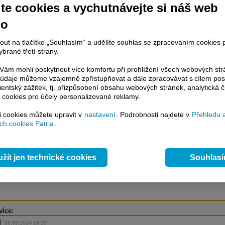
te cookies a vychutnávejte si náš web
no
račování článku je dostupné jen klientům placených služeb
Patria Plus
/
nout na tlačítko „Souhlasím“ a udělíte souhlas se zpracováním cookies 
estor Plus
případně uživatelům platformy
Patria Direct
. Pokud jste klientem
brané třetí strany.
hto služeb, potom je nutné se
Přihlásit
.
ám mohli poskytnout více komfortu při prohlížení všech webových st
ámci placeného informačního servisu získáte
to údaje můžeme vzájemně zpřístupňovat a dále zpracovávat s cílem pos
řístup ke
kompletnímu zpravodajství
lientský zážitek, tj. přizpůsobení obsahu webových stránek, analytická č
.patria.cz bez jakýchkoliv omezení. Veškeré
 cookies pro účely personalizované reklamy.
rávy, komentáře a horké zprávy jsou
brazovány terminálovou metodou (bez nutnosti obnovovat stránku) bez
si cookies můžete upravit v
nastavení
. Podrobnosti najdete v
Přehledu 
ždění a v plné verzi.
h cookies Patria
.
en zpravodajství, ale i další služby získáte v Patria Plus / Investor Plus -
sms
e-mailové
zpravodajství,
data
z finančních trhů v reálném čase, kompletní
žít jen technické cookies
Souhlas
lytický servis
, rozsáhlé
databáze
časových řad ke stažení,
prognózy
oje a
valuace
, ekonomické
fundamenty
,
nástroje
a
kalkulátory
...
více
více:
28.05.2014 10:23