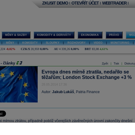
ZKUSIT DEMO
OTEVŘÍT ÚČET
WEBTRADER
|
|
|
MĚNY & SAZBY
KOMODITY & DERIVÁTY
EKONOMIKA
PRÁVO
MOJ
|
MĚNY
|
KOMODITY
|
SLOUPKY
|
ROZHOVORY
|
VIDEO
|
MONITORING
|
,224
-0,02%
CZK/$
20,959
0,00%
AU
4 339,26
0,00%
BRT
83,08
4,61%
 - články
Zpět
Tisk
Diskutu
|
|
Evropa dnes mírně ztratila, nedařilo se
těžařům; London Stock Exchange +3 %
28.05.2014 17:36
Autor:
Jakub Lukáš
, Patria Finance
i mírnou ztrátou, případně poblíž včerejších závěrečných úrovní zakončily dnešní
ní evropské akciové trhy, které včera vyšplhaly na nejvyšší úroveň za posledních