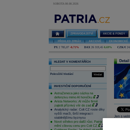
SOBOTA 08.08.2026
ZPRAVODAJSTVÍ
AKCIE & FONDY
|
PŘEHLED ZPRÁV
|
AKCIOVÉ
|
EKONOMICKÉ
PX
2 785,07
-0,71%
DAX
26 319,45
0,69%
CZK/€
24
Detail
HLEDAT V KOMENTÁŘÍCH
Pokročilé hledání
hledat
INVESTIČNÍ DOPORUČENÍ
AstraZeneca jako sázka na
defenzivu mimo AI horečku
Arista Networks: AI může firmě
zajistit příznivý vítr do zad
Analytický radar: Colt CZ roste díky
vyšší marži, širší integraci i
Jen s velm
stabilnějšímu byznysu
Nové střelivo pro další růst. Patria
obchodová
mění cílovou cenu pro Colt CZ
šest let.
Goldman Sachs: Je dobrý okamžik