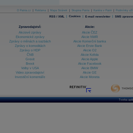
O Patria.cz
|
Reklama
|
Mapa Stránek
|
Skupina Patria
|
Kariéra v Patrii
|
Podmínky uží
|
Cookies
|
|
RSS / XML
E-mail newsletter
SMS zpravod
Zpravodajství:
Akcie:
Akciové zprávy
Akcie ČEZ
Ekonomické zprávy
Akcie NWR
Zprávy o měnách a sazbách
Akcie Komerční banka
Zprávy o komoditách
Akcie Erste Bank
Zprávy o HDP
Akcie O2
ČNB
Akcie Kofola
Grexit
Akcie Apple
Brexit
Akcie Facebook
Volby v USA
Akcie BMW
Video zpravodajství
Akcie GE
Investiční komentáře
Akcie Moneta
Tvorba apl