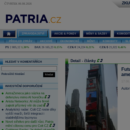
ZKU
ČTVRTEK 06.08.2026
ZPRAVODAJSTVÍ
AKCIE & FONDY
MĚNY & SAZBY
KOMODIT
|
PŘEHLED ZPRÁV
|
AKCIOVÉ
|
EKONOMICKÉ
|
MĚNY
|
KOMODITY
|
SL
PX
2 805,12
1,30%
DAX
26 165,23
0,15%
CZK/€
24,224
0,21%
CZK/$
21,022
0,46%
Detail - články
HLEDAT V KOMENTÁŘÍCH
Futu
ame
Pokročilé hledání
hledat
17.06
INVESTIČNÍ DOPORUČENÍ
Autor
AstraZeneca jako sázka na
defenzivu mimo AI horečku
Arista Networks: AI může firmě
zajistit příznivý vítr do zad
Analytický radar: Colt CZ roste díky
vyšší marži, širší integraci i
stabilnějšímu byznysu
Nové střelivo pro další růst. Patria
mění cílovou cenu pro Colt CZ
Goldman Sachs: Je dobrý okamžik