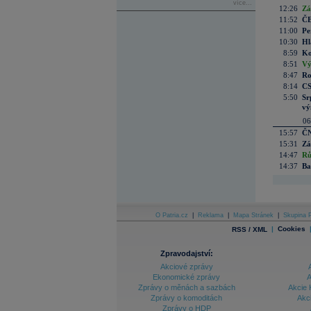
více...
12:26
Zá
11:52
ČE
11:00
Pe
10:30
Hl
8:59
Ko
8:51
Vý
8:47
Ro
8:14
CS
5:50
Sr
vý
06
15:57
ČN
15:31
Zá
14:47
Rů
14:37
Ba
O Patria.cz
|
Reklama
|
Mapa Stránek
|
Skupina P
|
Cookies
RSS / XML
Zpravodajství:
Akciové zprávy
Ekonomické zprávy
A
Zprávy o měnách a sazbách
Akcie 
Zprávy o komoditách
Akc
Zprávy o HDP