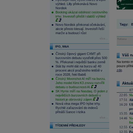
výhled. Lilly překonává Novo
Nordisk
Booking ukázal odolnost cestovního
trhu. Investoři přešli i slabší výhled
Tagy:
B
Novo Nordisk překonal očekávání,
akcie přesto klesají. Investoři řeší
marže a budoucí růst
více...
Reklama
IPO, M&A
Čínský čipový gigant CXMT při
Váš n
burzovním debutu vystřelil přes 500
Na tomto m
%. Překonal i největší banku země
pouze přihl
Stát by mohl dát na burzu až 40
zde
.
procent akcií pražského letiště v
roce 2028, řekl Babiš
Čínský Moonshot AI míří na burzu.
Jeho model Kimi K3 znovu rozvířil
Aktuá
debatu o budoucnosti AI
07
SK Hynix míří na Nasdaq. O jeden z
22:05
Sl
největších burzovních debutů v
historii je obrovský zájem
17:51
Ak
Nová vlna mega IPO hýbe trhy.
16:20
UE
Rychlé zařazování do indexů
pr
přináší šance i rizika
15:35
Ak
více...
14:46
Vy
fi
TÝDENNÍ PŘEHLEDY
12:55
Co
12:35
Po