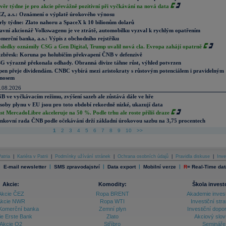
věr týdne je pro akcie převážně pozitivní při vyčkávání na nová data
Z, a.s.: Oznámení o výplatě úrokového výnosu
rly týdne: Zlato nahoru a SpaceX k 10 bilionům dolarů
avní akcionář Volkswagenu je ve ztrátě, automobilku vyzval k rychlým opatřením
merční banka, a.s.: Výpis z obchodního rejstříku
sledky oznámily CSG a Gen Digital, Trump uvalil nová cla. Evropa zahájí opatrně
zbřesk: Koruna po holubičím překvapení ČNB v defenzivě
G výrazně překonala odhady. Obranná divize táhne růst, výhled potvrzen
pen přeje dividendám. CNBC vybírá mezi aristokraty s růstovým potenciálem i pravidelným
nosem
.08.2026
B ve vyčkávacím režimu, zvýšení sazeb ale zůstává dále ve hře
soby plynu v EU jsou pro toto období rekordně nízké, ukazují data
st MercadoLibre akceleruje na 50 %. Podle trhu ale roste příliš draze
nkovní rada ČNB podle očekávání drží základní úrokovou sazbu na 3,75 procentech
1
2
3
4
5
6
7
8
9
10
>>
atria
|
Kariéra v Patrii
|
Podmínky užívání stránek
|
Ochrana osobních údajů
|
Pravidla diskuse
|
Inve
|
|
|
|
|
E-mail newsletter
SMS zpravodajství
Data export
Mobilní verze
R
=
Real-Time dat
Akcie:
Komodity:
Škola invest
Akcie ČEZ
Ropa BRENT
Akademie inves
kcie NWR
Ropa WTI
Investiční stra
Komerční banka
Zemní plyn
Investiční dopo
ie Erste Bank
Zlato
Akciový slov
Akcie O2
Stříbro
Semináře