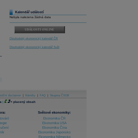
Kalendář událostí
Nebyla nalezena žádná data
UDÁLOSTI ONLINE
Dlouhodobý ekonomický kalendář ČR
Dlouhodobý ekonomický kalendář Svět
stiční disclaimer
|
Náměty
|
FAQ
|
Skupina ČSOB
a
|
=
placený obsah
ora:
Světové ekonomiky:
tování
Ekonomika ČR
tegie
Ekonomika USA
ručení
Ekonomika Čína
ník
Ekonomika Japonsko
Ekonomika Německo