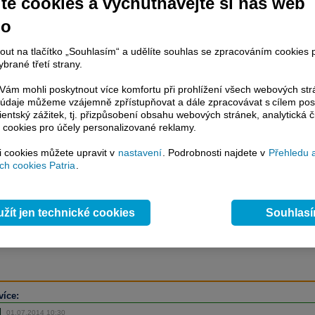
te cookies a vychutnávejte si náš web
no
račování článku je dostupné jen klientům placených služeb
Patria Plus
/
nout na tlačítko „Souhlasím“ a udělíte souhlas se zpracováním cookies 
estor Plus
případně uživatelům platformy
Patria Direct
. Pokud jste klientem
brané třetí strany.
hto služeb, potom je nutné se
Přihlásit
.
ám mohli poskytnout více komfortu při prohlížení všech webových st
to údaje můžeme vzájemně zpřístupňovat a dále zpracovávat s cílem pos
ámci placeného informačního servisu získáte
lientský zážitek, tj. přizpůsobení obsahu webových stránek, analytická č
řístup ke
kompletnímu zpravodajství
 cookies pro účely personalizované reklamy.
.patria.cz bez jakýchkoliv omezení. Veškeré
rávy, komentáře a horké zprávy jsou
si cookies můžete upravit v
nastavení
. Podrobnosti najdete v
Přehledu 
brazovány terminálovou metodou (bez nutnosti obnovovat stránku) bez
h cookies Patria
.
ždění a v plné verzi.
en zpravodajství, ale i další služby získáte v Patria Plus / Investor Plus -
sms
e-mailové
zpravodajství,
data
z finančních trhů v reálném čase, kompletní
žít jen technické cookies
Souhlas
lytický servis
, rozsáhlé
databáze
časových řad ke stažení,
prognózy
oje a
valuace
, ekonomické
fundamenty
,
nástroje
a
kalkulátory
...
více
více:
01.07.2014 10:30