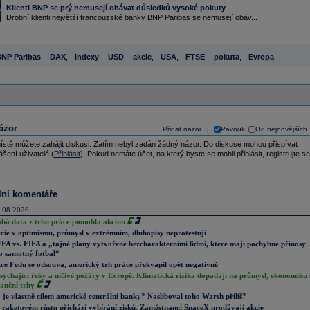
Klienti BNP se prý nemusejí obávat důsledků vysoké pokuty
Drobní klienti největší francouzské banky BNP Paribas se nemusejí obáv...
NP Paribas
,
DAX
,
indexy
,
USD
,
akcie
,
USA
,
FTSE
,
pokuta
,
Evropa
ázor
Přidat názor
Pavouk
Od nejnovějších
|
ístě můžete zahájit diskusi. Zatím nebyl zadán žádný názor. Do diskuse mohou přispívat
ášení uživatelé (
Přihlásit
). Pokud nemáte účet, na který byste se mohli přihlásit, registrujte se
lní komentáře
.08.2026
abá data z trhu práce pomohla akciím
cie v optimismu, průmysl v extrémním, dluhopisy neprotestují
FA vs. FIFA a „tajné plány vytvořené bezcharakterními lidmi, které mají pochybné přínosy
o samotný fotbal“
ce Fedu se odsouvá, americký trh práce překvapil opět negativně
sychající řeky a ničivé požáry v Evropě. Klimatická rizika dopadají na průmysl, ekonomiku 
nanční trhy
 je vlastně cílem americké centrální banky? Nasliboval toho Warsh příliš?
 raketovém růstu přichází vybírání zisků. Zaměstnanci SpaceX prodávají akcie