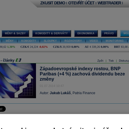
ZKUSIT DEMO
OTEVŘÍT ÚČET
WEBTRADER
|
|
|
MĚNY & SAZBY
KOMODITY & DERIVÁTY
EKONOMIKA
PRÁVO
MOJ
|
MĚNY
|
KOMODITY
|
SLOUPKY
|
ROZHOVORY
|
VIDEO
|
MONITORING
|
90,62
1,30%
CZK/€
24,224
-0,02%
CZK/$
20,959
0,00%
AU
4 339,26
0,00%
BRT
83,08
 - články
Zpět
Tisk
Diskutu
|
|
Západoevropské indexy rostou, BNP
Paribas (+4 %) zachová dividendu beze
změny
01.07.2014 10:47
Autor:
Jakub Lukáš
, Patria Finance
akciové trhy se na počátku dnešního obchodování pohybují v zelených číslech poté
naly již čtvrtý čtvrtletní zisk v řadě. Optimismus investorům dodala hned v úvodu
y, kde index nákupních manažerů vzrostl v červnu na 51 b.