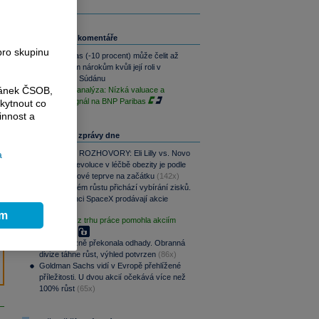
Související komentáře
pro skupinu
BNP Paribas (-10 procent) může čelit až
miliardovým nárokům kvůli její roli v
genocidě v Súdánu
ránek ČSOB,
Technická analýza: Nízká valuace a
nákupní signál na BNP Paribas
kytnout co
innost a
Nejčtenější zprávy dne
PODCAST ROZHOVORY: Eli Lilly vs. Novo
a
Nordisk. Revoluce v léčbě obezity je podle
MUDr. Kunové teprve na začátku
(142x)
Po raketovém růstu přichází vybírání zisků.
Zaměstnanci SpaceX prodávají akcie
(104x)
ím
Slabá data z trhu práce pomohla akciím
(89x)
CSG výrazně překonala odhady. Obranná
divize táhne růst, výhled potvrzen
(86x)
Goldman Sachs vidí v Evropě přehlížené
příležitosti. U dvou akcií očekává více než
100% růst
(65x)