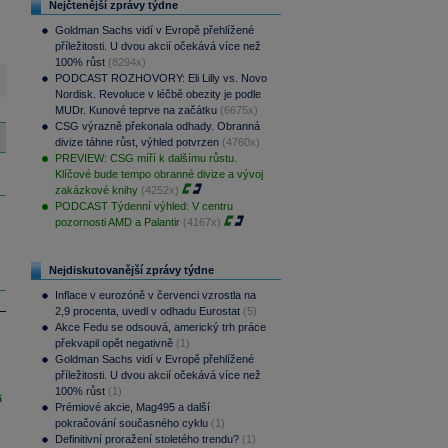
Nejčtenější zprávy týdne
Goldman Sachs vidí v Evropě přehlížené
příležitosti. U dvou akcií očekává více než
100% růst
(8294x)
PODCAST ROZHOVORY: Eli Lilly vs. Novo
Nordisk. Revoluce v léčbě obezity je podle
MUDr. Kunové teprve na začátku
(6675x)
CSG výrazně překonala odhady. Obranná
divize táhne růst, výhled potvrzen
(4760x)
PREVIEW: CSG míří k dalšímu růstu.
Klíčové bude tempo obranné divize a vývoj
zakázkové knihy
(4252x)
PODCAST Týdenní výhled: V centru
pozornosti AMD a Palantir
(4167x)
Nejdiskutovanější zprávy týdne
Inflace v eurozóně v červenci vzrostla na
2,9 procenta, uvedl v odhadu Eurostat
(5)
Akce Fedu se odsouvá, americký trh práce
překvapil opět negativně
(1)
Goldman Sachs vidí v Evropě přehlížené
příležitosti. U dvou akcií očekává více než
100% růst
(1)
i
Prémiové akcie, Mag495 a další
pokračování současného cyklu
(1)
Definitivní proražení stoletého trendu?
(1)