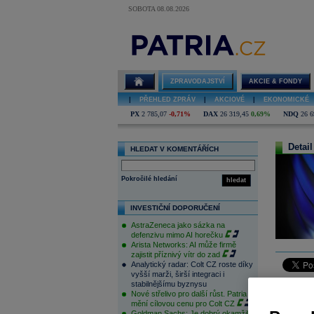
SOBOTA 08.08.2026
ZPRAVODAJSTVÍ
AKCIE & FONDY
|
PŘEHLED ZPRÁV
|
AKCIOVÉ
|
EKONOMICKÉ
PX
2 785,07
-0,71%
DAX
26 319,45
0,69%
NDQ
26 6
Detail
HLEDAT V KOMENTÁŘÍCH
Pokročilé hledání
hledat
INVESTIČNÍ DOPORUČENÍ
AstraZeneca jako sázka na
defenzivu mimo AI horečku
Arista Networks: AI může firmě
zajistit příznivý vítr do zad
Analytický radar: Colt CZ roste díky
vyšší marži, širší integraci i
Evropské 
stabilnějšímu byznysu
Nové střelivo pro další růst. Patria
co zazname
mění cílovou cenu pro Colt CZ
data z Čín
Goldman Sachs: Je dobrý okamžik