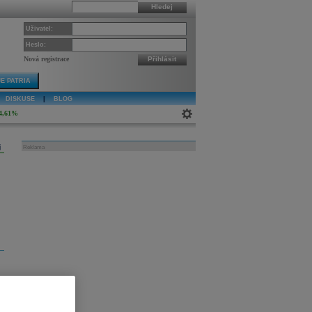
Hledej
Uživatel:
Heslo:
Nová registrace
Přihlásit
E PATRIA
DISKUSE
|
BLOG
4,61%
j
Reklama
,