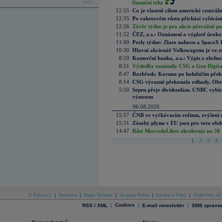
více...
finanční trhy
12:55
Co je vlastně cílem americké centrál
12:35
Po raketovém růstu přichází vybírán
12:26
Závěr týdne je pro akcie převážně po
11:52
ČEZ, a.s.: Oznámení o výplatě úrok
11:00
Perly týdne: Zlato nahoru a SpaceX 
10:30
Hlavní akcionář Volkswagenu je ve z
8:59
Komerční banka, a.s.: Výpis z obchod
8:51
Výsledky oznámily CSG a Gen Digital
8:47
Rozbřesk: Koruna po holubičím přek
8:14
CSG výrazně překonala odhady. Obran
5:50
Srpen přeje dividendám. CNBC vybírá
výnosem
06.08.2026
15:57
ČNB ve vyčkávacím režimu, zvýšení s
15:31
Zásoby plynu v EU jsou pro toto obdo
14:47
Růst MercadoLibre akceleruje na 50 %
1
2
3
4
O Patria.cz
|
Reklama
|
Mapa Stránek
|
Skupina Patria
|
Kariéra v Patrii
|
Podmínky uží
|
Cookies
|
|
RSS / XML
E-mail newsletter
SMS zpravod