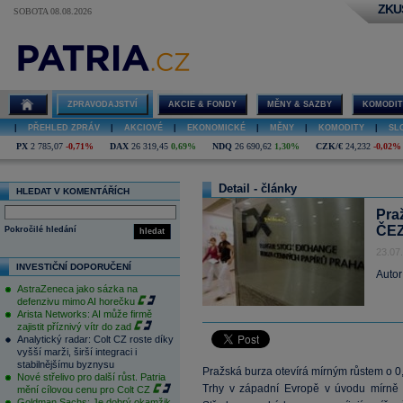
ZKU
SOBOTA 08.08.2026
ZPRAVODAJSTVÍ
AKCIE & FONDY
MĚNY & SAZBY
KOMODIT
|
PŘEHLED ZPRÁV
|
AKCIOVÉ
|
EKONOMICKÉ
|
MĚNY
|
KOMODITY
|
SL
PX
2 785,07
-0,71%
DAX
26 319,45
0,69%
NDQ
26 690,62
1,30%
CZK/€
24,232
-0,02%
Detail - články
HLEDAT V KOMENTÁŘÍCH
Pra
ČEZ
Pokročilé hledání
hledat
23.07
INVESTIČNÍ DOPORUČENÍ
Autor
AstraZeneca jako sázka na
defenzivu mimo AI horečku
Arista Networks: AI může firmě
zajistit příznivý vítr do zad
Analytický radar: Colt CZ roste díky
vyšší marži, širší integraci i
stabilnějšímu byznysu
Pražská burza otevírá mírným růstem o 0
Nové střelivo pro další růst. Patria
Trhy v západní Evropě v úvodu mírně ro
mění cílovou cenu pro Colt CZ
Goldman Sachs: Je dobrý okamžik