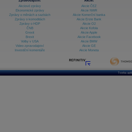
Zpravodajství:
Akcie:
Akciové zprávy
Akcie ČEZ
Ekonomické zprávy
Akcie NWR
Zprávy o měnách a sazbách
Akcie Komerční banka
Zprávy o komoditách
Akcie Erste Bank
Zprávy o HDP
Akcie O2
ČNB
Akcie Kofola
Grexit
Akcie Apple
Brexit
Akcie Facebook
Volby v USA
Akcie BMW
Video zpravodajství
Akcie GE
Investiční komentáře
Akcie Moneta
Tvorba apl