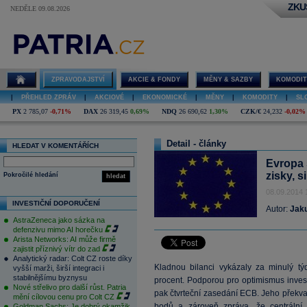
ZKU
NEDĚLE 09.08.2026
ZPRAVODAJSTVÍ
AKCIE & FONDY
MĚNY & SAZBY
KOMODIT
|
PŘEHLED ZPRÁV
|
AKCIOVÉ
|
EKONOMICKÉ
|
MĚNY
|
KOMODITY
|
SL
PX
2 785,07
-0,71%
DAX
26 319,45
0,69%
NDQ
26 690,62
1,30%
CZK/€
24,232
-0,02%
Detail - články
HLEDAT V KOMENTÁŘÍCH
Evropa 
zisky, s
Pokročilé hledání
hledat
08.09.2014 
INVESTIČNÍ DOPORUČENÍ
Autor:
Jak
AstraZeneca jako sázka na
defenzivu mimo AI horečku
Arista Networks: AI může firmě
zajistit příznivý vítr do zad
Analytický radar: Colt CZ roste díky
Kladnou bilanci vykázaly za minulý týd
vyšší marži, širší integraci i
stabilnějšímu byznysu
procent. Podporou pro optimismus inves
Nové střelivo pro další růst. Patria
pak čtvrteční zasedání ECB. Jeho překv
mění cílovou cenu pro Colt CZ
bodů a zároveň zpráva, že centrální
Goldman Sachs: Je dobrý okamžik