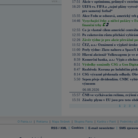
více...
17:51
Akcie v optimismu, průmysl v extrémn
16:20
UEFA vs. FIFA a „tajné plány vytvoř
pro samotný fotbal“
15:35
Akce Fedu se odsouvá, americký trh 
14:46
Vysychající řeky a ničivé požáry v E
finanční trhy
12:55
Co je vlastně cílem americké centrál
12:35
Po raketovém růstu přichází vybírán
12:26
Závěr týdne je pro akcie převážně po
11:52
ČEZ, a.s.: Oznámení o výplatě úrok
11:00
Perly týdne: Zlato nahoru a SpaceX 
10:30
Hlavní akcionář Volkswagenu je ve z
8:59
Komerční banka, a.s.: Výpis z obchod
8:51
Výsledky oznámily CSG a Gen Digital
8:47
Rozbřesk: Koruna po holubičím přek
8:14
CSG výrazně překonala odhady. Obran
5:50
Srpen přeje dividendám. CNBC vybírá
výnosem
06.08.2026
15:57
ČNB ve vyčkávacím režimu, zvýšení s
15:31
Zásoby plynu v EU jsou pro toto obdo
1
2
3
4
O Patria.cz
|
Reklama
|
Mapa Stránek
|
Skupina Patria
|
Kariéra v Patrii
|
Podmínky uží
|
Cookies
|
|
RSS / XML
E-mail newsletter
SMS zpravod