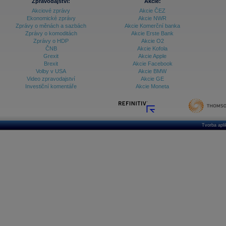
Zpravodajství:
Akcie:
Akciové zprávy
Akcie ČEZ
Ekonomické zprávy
Akcie NWR
Zprávy o měnách a sazbách
Akcie Komerční banka
Zprávy o komoditách
Akcie Erste Bank
Zprávy o HDP
Akcie O2
ČNB
Akcie Kofola
Grexit
Akcie Apple
Brexit
Akcie Facebook
Volby v USA
Akcie BMW
Video zpravodajství
Akcie GE
Investiční komentáře
Akcie Moneta
Tvorba apl