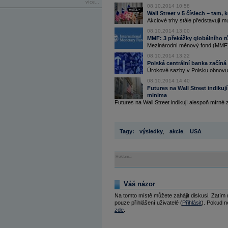
více...
08.10.2014 10:58
Wall Street v 5 číslech – tam,
Akciové trhy stále představují mu
08.10.2014 13:00
MMF: 3 překážky globálního r
Mezinárodní měnový fond (MMF) 
08.10.2014 13:22
Polská centrální banka začín
Úrokové sazby v Polsku obnovu
08.10.2014 14:40
Futures na Wall Street indiku
minima
Futures na Wall Street indikují alespoň mírné z
Tagy:
výsledky
,
akcie
,
USA
Reklama
Váš názor
Na tomto místě můžete zahájit diskusi. Zatím
pouze přihlášení uživatelé (
Přihlásit
). Pokud ne
zde
.