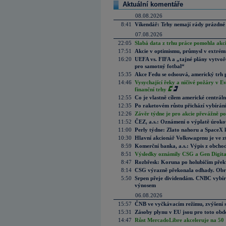
Aktuální komentáře
08.08.2026
8:41
Víkendář: Trhy nemají rády prázdné 
07.08.2026
22:05
Slabá data z trhu práce pomohla akc
17:51
Akcie v optimismu, průmysl v extrémn
16:20
UEFA vs. FIFA a „tajné plány vytvoř
pro samotný fotbal“
15:35
Akce Fedu se odsouvá, americký trh 
14:46
Vysychající řeky a ničivé požáry v E
finanční trhy
12:55
Co je vlastně cílem americké centrál
12:35
Po raketovém růstu přichází vybírán
12:26
Závěr týdne je pro akcie převážně po
11:52
ČEZ, a.s.: Oznámení o výplatě úrok
11:00
Perly týdne: Zlato nahoru a SpaceX 
10:30
Hlavní akcionář Volkswagenu je ve z
8:59
Komerční banka, a.s.: Výpis z obchod
8:51
Výsledky oznámily CSG a Gen Digital
8:47
Rozbřesk: Koruna po holubičím přek
8:14
CSG výrazně překonala odhady. Obran
5:50
Srpen přeje dividendám. CNBC vybírá
výnosem
06.08.2026
15:57
ČNB ve vyčkávacím režimu, zvýšení s
15:31
Zásoby plynu v EU jsou pro toto obdo
14:47
Růst MercadoLibre akceleruje na 50 %