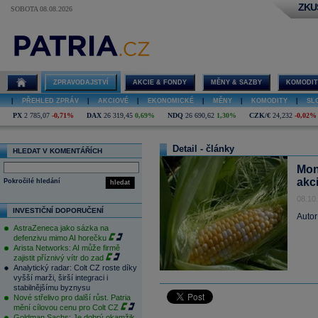
ZKU
SOBOTA 08.08.2026
ZPRAVODAJSTVÍ
AKCIE & FONDY
MĚNY & SAZBY
KOMODIT
|
PŘEHLED ZPRÁV
|
AKCIOVÉ
|
EKONOMICKÉ
|
MĚNY
|
KOMODITY
|
SL
PX
2 785,07
-0,71%
DAX
26 319,45
0,69%
NDQ
26 690,62
1,30%
CZK/€
24,232
-0,02%
Detail - články
HLEDAT V KOMENTÁŘÍCH
Mon
akc
Pokročilé hledání
hledat
08.10
INVESTIČNÍ DOPORUČENÍ
Autor
AstraZeneca jako sázka na
defenzivu mimo AI horečku
Arista Networks: AI může firmě
zajistit příznivý vítr do zad
Analytický radar: Colt CZ roste díky
vyšší marži, širší integraci i
stabilnějšímu byznysu
Nové střelivo pro další růst. Patria
mění cílovou cenu pro Colt CZ
Goldman Sachs: Je dobrý okamžik