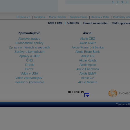
1
2
3
4
O Patria.cz
|
Reklama
|
Mapa Stránek
|
Skupina Patria
|
Kariéra v Patrii
|
Podmínky uží
|
Cookies
|
|
RSS / XML
E-mail newsletter
SMS zpravod
Zpravodajství:
Akcie:
Akciové zprávy
Akcie ČEZ
Ekonomické zprávy
Akcie NWR
Zprávy o měnách a sazbách
Akcie Komerční banka
Zprávy o komoditách
Akcie Erste Bank
Zprávy o HDP
Akcie O2
ČNB
Akcie Kofola
Grexit
Akcie Apple
Brexit
Akcie Facebook
Volby v USA
Akcie BMW
Video zpravodajství
Akcie GE
Investiční komentáře
Akcie Moneta
Tvorba apl