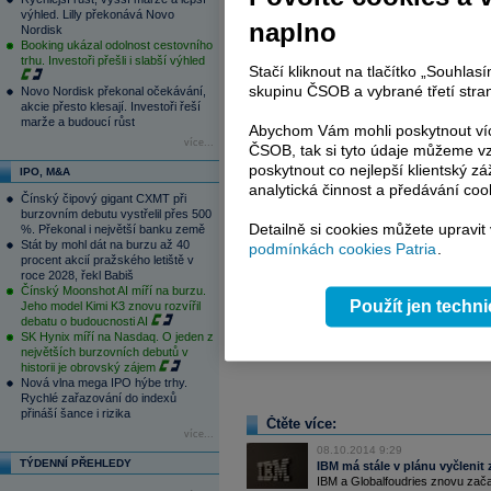
výhled. Lilly překonává Novo
naplno
Nordisk
Booking ukázal odolnost cestovního
trhu. Investoři přešli i slabší výhled
Stačí kliknout na tlačítko „Souhla
skupinu ČSOB a vybrané třetí stran
Novo Nordisk překonal očekávání,
akcie přesto klesají. Investoři řeší
marže a budoucí růst
Abychom Vám mohli poskytnout víc
více...
ČSOB, tak si tyto údaje můžeme vz
poskytnout co nejlepší klientský zá
IPO, M&A
analytická činnost a předávání coo
Čínský čipový gigant CXMT při
burzovním debutu vystřelil přes 500
Detailně si cookies můžete upravit
%. Překonal i největší banku země
Stát by mohl dát na burzu až 40
podmínkách cookies Patria
.
procent akcií pražského letiště v
roce 2028, řekl Babiš
Čínský Moonshot AI míří na burzu.
Použít jen techn
Jeho model Kimi K3 znovu rozvířil
debatu o budoucnosti AI
SK Hynix míří na Nasdaq. O jeden z
Zdroj:
Monsanto
, BBG
největších burzovních debutů v
historii je obrovský zájem
Nová vlna mega IPO hýbe trhy.
Rychlé zařazování do indexů
přináší šance i rizika
Čtěte více:
více...
08.10.2014 9:29
TÝDENNÍ PŘEHLEDY
IBM má stále v plánu vyčlenit 
IBM a Globalfoudries znovu začaly