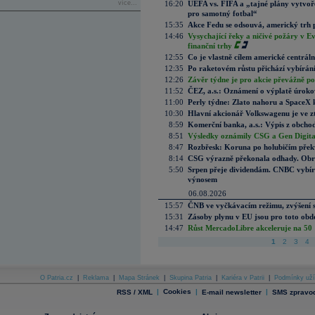
více...
16:20
UEFA vs. FIFA a „tajné plány vytvoř
pro samotný fotbal“
15:35
Akce Fedu se odsouvá, americký trh 
14:46
Vysychající řeky a ničivé požáry v E
finanční trhy
12:55
Co je vlastně cílem americké centrál
12:35
Po raketovém růstu přichází vybírán
12:26
Závěr týdne je pro akcie převážně po
11:52
ČEZ, a.s.: Oznámení o výplatě úrok
11:00
Perly týdne: Zlato nahoru a SpaceX 
10:30
Hlavní akcionář Volkswagenu je ve z
8:59
Komerční banka, a.s.: Výpis z obchod
8:51
Výsledky oznámily CSG a Gen Digital
8:47
Rozbřesk: Koruna po holubičím přek
8:14
CSG výrazně překonala odhady. Obran
5:50
Srpen přeje dividendám. CNBC vybírá
výnosem
06.08.2026
15:57
ČNB ve vyčkávacím režimu, zvýšení s
15:31
Zásoby plynu v EU jsou pro toto obdo
14:47
Růst MercadoLibre akceleruje na 50 %
1
2
3
4
O Patria.cz
|
Reklama
|
Mapa Stránek
|
Skupina Patria
|
Kariéra v Patrii
|
Podmínky uží
|
Cookies
|
|
RSS / XML
E-mail newsletter
SMS zpravod