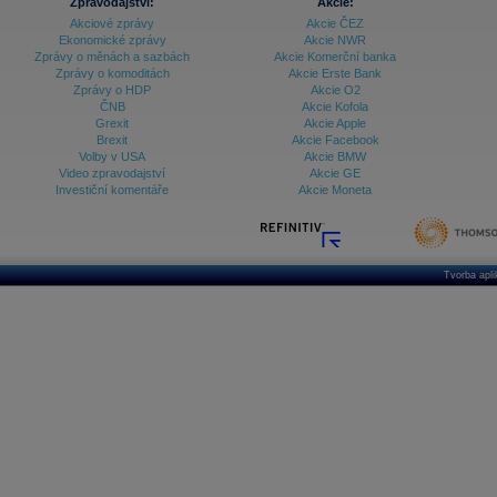
Zpravodajství:
Akcie:
Akciové zprávy
Akcie ČEZ
Ekonomické zprávy
Akcie NWR
Zprávy o měnách a sazbách
Akcie Komerční banka
Zprávy o komoditách
Akcie Erste Bank
Zprávy o HDP
Akcie O2
ČNB
Akcie Kofola
Grexit
Akcie Apple
Brexit
Akcie Facebook
Volby v USA
Akcie BMW
Video zpravodajství
Akcie GE
Investiční komentáře
Akcie Moneta
Tvorba apl