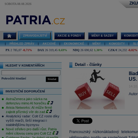
ZKU
SOBOTA 08.08.2026
ZPRAVODAJSTVÍ
AKCIE & FONDY
MĚNY & SAZBY
KOMODIT
|
PŘEHLED ZPRÁV
|
AKCIOVÉ
|
EKONOMICKÉ
|
MĚNY
|
KOMODITY
|
SL
PX
2 785,07
-0,71%
DAX
26 319,45
0,69%
NDQ
26 690,62
1,30%
CZK/€
24,232
-0,02%
Detail - články
HLEDAT V KOMENTÁŘÍCH
Ilia
US. 
Pokročilé hledání
hledat
14.10
INVESTIČNÍ DOPORUČENÍ
Autor
AstraZeneca jako sázka na
defenzivu mimo AI horečku
Arista Networks: AI může firmě
zajistit příznivý vítr do zad
Analytický radar: Colt CZ roste díky
vyšší marži, širší integraci i
stabilnějšímu byznysu
Nové střelivo pro další růst. Patria
Francouzský nízkonákladový telekomun
mění cílovou cenu pro Colt CZ
většinového podílu ve společnosti T-Mo
Goldman Sachs: Je dobrý okamžik