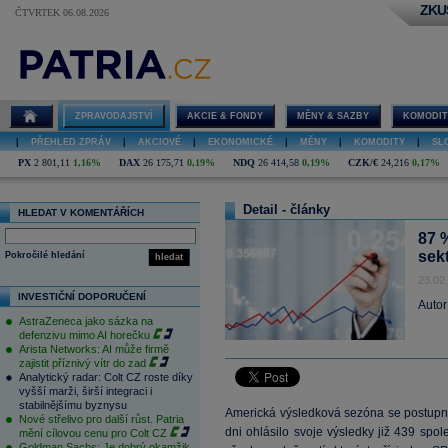
ZKU
ČTVRTEK 06.08.2026
ZPRAVODAJSTVÍ
AKCIE & FONDY
MĚNY & SAZBY
KOMODIT
|
PŘEHLED ZPRÁV
|
AKCIOVÉ
|
EKONOMICKÉ
|
MĚNY
|
KOMODITY
|
SL
PX
2 801,11
1,16%
DAX
26 175,71
0,19%
NDQ
26 414,58
0,19%
CZK/€
24,216
0,17%
Detail - články
HLEDAT V KOMENTÁŘÍCH
87 
sek
Pokročilé hledání
hledat
23.02
INVESTIČNÍ DOPORUČENÍ
Autor
AstraZeneca jako sázka na
defenzivu mimo AI horečku
Arista Networks: AI může firmě
zajistit příznivý vítr do zad
Analytický radar: Colt CZ roste díky
vyšší marži, širší integraci i
stabilnějšímu byznysu
Americká výsledková sezóna se postupně
Nové střelivo pro další růst. Patria
dni ohlásilo svoje výsledky již 439 spol
mění cílovou cenu pro Colt CZ
Goldman Sachs: Je dobrý okamžik