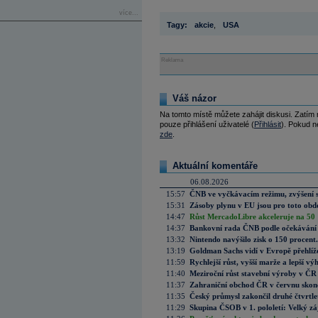
více...
Tagy:
akcie
,
USA
Reklama
Váš názor
Na tomto místě můžete zahájit diskusi. Zatím
pouze přihlášení uživatelé (
Přihlásit
). Pokud ne
zde
.
Aktuální komentáře
06.08.2026
15:57
ČNB ve vyčkávacím režimu, zvýšení s
15:31
Zásoby plynu v EU jsou pro toto obdo
14:47
Růst MercadoLibre akceleruje na 50 %
14:37
Bankovní rada ČNB podle očekávání 
13:32
Nintendo navýšilo zisk o 150 procen
13:19
Goldman Sachs vidí v Evropě přehlíže
11:59
Rychlejší růst, vyšší marže a lepší v
11:40
Meziroční růst stavební výroby v ČR
11:37
Zahraniční obchod ČR v červnu skonč
11:35
Český průmysl zakončil druhé čtvrtlet
11:29
Skupina ČSOB v 1. pololetí: Velký zá