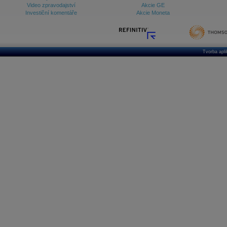
Video zpravodajství
Akcie GE
Investiční komentáře
Akcie Moneta
Tvorba apl