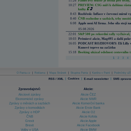
11:26
Paměťový sektor je brzda pro techy,
10:27
PREVIEW: CSG míří k dalšímu růstu.
knihy
8:43
Rozbřesk: Inflace v červenci mírně v
8:40
ČNB rozhodne o sazbách, trhy mezitím
6:08
Apple není AI firma. Jeho síla stojí n
05.08.2026
22:01
S&P 500 po rekordní rally vyčkával,
18:03
Prémiové akcie, Mag495 a další pokr
16:05
PODCAST ROZHOVORY: Eli Lilly vs. 
Kunové teprve na začátku
15:18
Booking ukázal odolnost cestovního trh
1
2
3
4
O Patria.cz
|
Reklama
|
Mapa Stránek
|
Skupina Patria
|
Kariéra v Patrii
|
Podmínky uží
|
Cookies
|
|
RSS / XML
E-mail newsletter
SMS zpravod
Zpravodajství:
Akcie:
Akciové zprávy
Akcie ČEZ
Ekonomické zprávy
Akcie NWR
Zprávy o měnách a sazbách
Akcie Komerční banka
Zprávy o komoditách
Akcie Erste Bank
Zprávy o HDP
Akcie O2
ČNB
Akcie Kofola
Grexit
Akcie Apple
Brexit
Akcie Facebook
Volby v USA
Akcie BMW