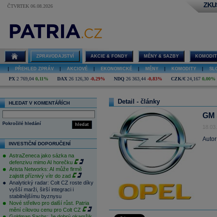
ZKU
ČTVRTEK 06.08.2026
ZPRAVODAJSTVÍ
AKCIE & FONDY
MĚNY & SAZBY
KOMODIT
|
PŘEHLED ZPRÁV
|
AKCIOVÉ
|
EKONOMICKÉ
|
MĚNY
|
KOMODITY
|
SL
PX
2 769,04
0,11%
DAX
26 126,30
-0,29%
NDQ
26 363,44
-0,83%
CZK/€
24,167
0,00%
Detail - články
HLEDAT V KOMENTÁŘÍCH
GM 
Pokročilé hledání
hledat
18.03
Autor
INVESTIČNÍ DOPORUČENÍ
AstraZeneca jako sázka na
defenzivu mimo AI horečku
Arista Networks: AI může firmě
zajistit příznivý vítr do zad
Analytický radar: Colt CZ roste díky
vyšší marži, širší integraci i
stabilnějšímu byznysu
Nové střelivo pro další růst. Patria
mění cílovou cenu pro Colt CZ
Goldman Sachs: Je dobrý okamžik