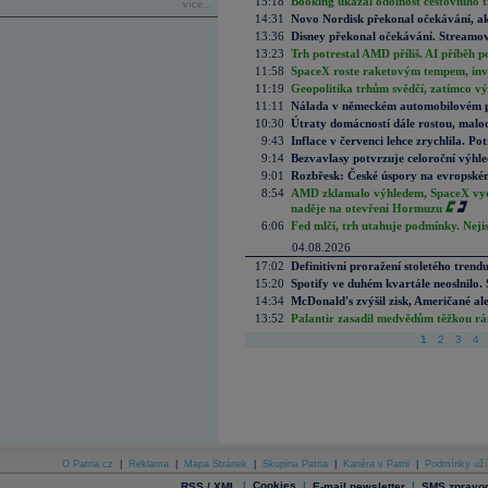
15:18
Booking ukázal odolnost cestovního trh
více...
14:31
Novo Nordisk překonal očekávání, akci
13:36
Disney překonal očekávání. Streamova
13:23
Trh potrestal AMD příliš. AI příběh p
11:58
SpaceX roste raketovým tempem, inves
11:19
Geopolitika trhům svědčí, zatímco v
11:11
Nálada v německém automobilovém prů
10:30
Útraty domácností dále rostou, malo
9:43
Inflace v červenci lehce zrychlila. Pot
9:14
Bezvavlasy potvrzuje celoroční výhl
9:01
Rozbřesk: České úspory na evropském
8:54
AMD zklamalo výhledem, SpaceX vydě
naděje na otevření Hormuzu
6:06
Fed mlčí, trh utahuje podmínky. Nejis
04.08.2026
17:02
Definitivní proražení stoletého trend
15:20
Spotify ve duhém kvartále neoslnilo. 
14:34
McDonald's zvýšil zisk, Američané ale
13:52
Palantir zasadil medvědům těžkou rá
1
2
3
4
O Patria.cz
|
Reklama
|
Mapa Stránek
|
Skupina Patria
|
Kariéra v Patrii
|
Podmínky uží
|
Cookies
|
|
RSS / XML
E-mail newsletter
SMS zpravod