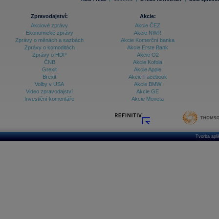
Zpravodajství:
Akcie:
Akciové zprávy
Akcie ČEZ
Ekonomické zprávy
Akcie NWR
Zprávy o měnách a sazbách
Akcie Komerční banka
Zprávy o komoditách
Akcie Erste Bank
Zprávy o HDP
Akcie O2
ČNB
Akcie Kofola
Grexit
Akcie Apple
Brexit
Akcie Facebook
Volby v USA
Akcie BMW
Video zpravodajství
Akcie GE
Investiční komentáře
Akcie Moneta
Tvorba apl