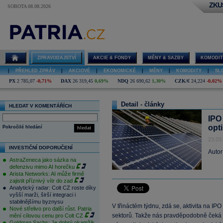
ZKU
SOBOTA 08.08.2026
ZPRAVODAJSTVÍ
AKCIE & FONDY
MĚNY & SAZBY
KOMODIT
|
PŘEHLED ZPRÁV
|
AKCIOVÉ
|
EKONOMICKÉ
|
MĚNY
|
KOMODITY
|
SL
PX
2 785,07
-0,71%
DAX
26 319,45
0,69%
NDQ
26 690,62
1,30%
CZK/€
24,224
-0,02%
Detail - články
HLEDAT V KOMENTÁŘÍCH
IPO 
opt
Pokročilé hledání
hledat
23.03
INVESTIČNÍ DOPORUČENÍ
Autor
AstraZeneca jako sázka na
defenzivu mimo AI horečku
Arista Networks: AI může firmě
zajistit příznivý vítr do zad
Analytický radar: Colt CZ roste díky
vyšší marži, širší integraci i
stabilnějšímu byznysu
V třináctém týdnu, zdá se, aktivita na IP
Nové střelivo pro další růst. Patria
sektorů. Takže nás pravděpodobně čeká p
mění cílovou cenu pro Colt CZ
Goldman Sachs: Je dobrý okamžik