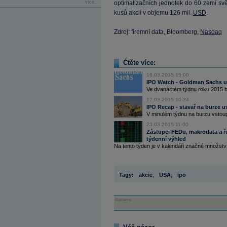
více...
optimalizačních jednotek do 60 zemí sv
kusů akcií v objemu 126 mil.
USD
.
Zdroj: firemní data, Bloomberg,
Nasdaq
Čtěte více:
16.03.2015 15:00
IPO Watch - Goldman Sachs uv
Ve dvanáctém týdnu roku 2015 by 
17.03.2015 10:24
IPO Recap - stavař na burze u
V minulém týdnu na burzu vstoupi
23.03.2015 11:00
Zástupci FEDu, makrodata a ře
týdenní výhled
Na tento týden je v kalendáři značné množstv
Tagy:
akcie
,
USA
,
ipo
Reklama