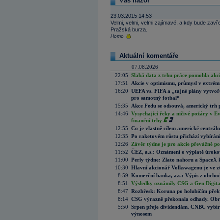
Váš názor
23.03.2015 14:53
Velmi, velmi, velmi zajímavé, a kdy bude zavř
Pražská burza.
Homo
Aktuální komentáře
07.08.2026
22:05
Slabá data z trhu práce pomohla akc
17:51
Akcie v optimismu, průmysl v extrémn
16:20
UEFA vs. FIFA a „tajné plány vytvoř
pro samotný fotbal“
15:35
Akce Fedu se odsouvá, americký trh 
14:46
Vysychající řeky a ničivé požáry v E
finanční trhy
12:55
Co je vlastně cílem americké centrál
12:35
Po raketovém růstu přichází vybírán
12:26
Závěr týdne je pro akcie převážně po
11:52
ČEZ, a.s.: Oznámení o výplatě úrok
11:00
Perly týdne: Zlato nahoru a SpaceX 
10:30
Hlavní akcionář Volkswagenu je ve z
8:59
Komerční banka, a.s.: Výpis z obchod
8:51
Výsledky oznámily CSG a Gen Digital
8:47
Rozbřesk: Koruna po holubičím přek
8:14
CSG výrazně překonala odhady. Obran
5:50
Srpen přeje dividendám. CNBC vybírá
výnosem