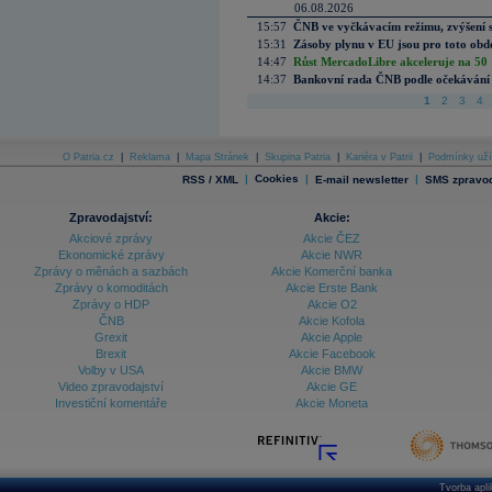
06.08.2026
15:57
ČNB ve vyčkávacím režimu, zvýšení s
15:31
Zásoby plynu v EU jsou pro toto obdo
14:47
Růst MercadoLibre akceleruje na 50 %
14:37
Bankovní rada ČNB podle očekávání 
1
2
3
4
O Patria.cz
|
Reklama
|
Mapa Stránek
|
Skupina Patria
|
Kariéra v Patrii
|
Podmínky uží
|
Cookies
|
|
RSS / XML
E-mail newsletter
SMS zpravod
Zpravodajství:
Akcie:
Akciové zprávy
Akcie ČEZ
Ekonomické zprávy
Akcie NWR
Zprávy o měnách a sazbách
Akcie Komerční banka
Zprávy o komoditách
Akcie Erste Bank
Zprávy o HDP
Akcie O2
ČNB
Akcie Kofola
Grexit
Akcie Apple
Brexit
Akcie Facebook
Volby v USA
Akcie BMW
Video zpravodajství
Akcie GE
Investiční komentáře
Akcie Moneta
Tvorba apl