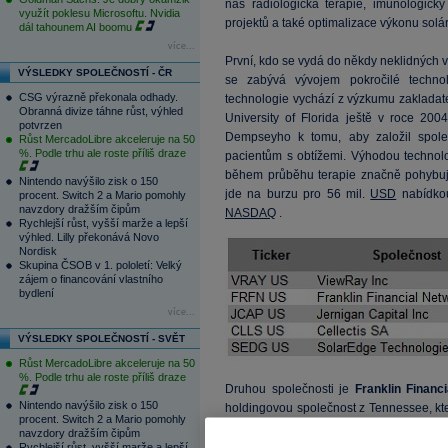
nás radiologická terapie, imunologick
využít poklesu Microsoftu. Nvidia
projektů a také optimalizace výkonu solá
dál tahounem AI boomu
více...
První, kdo se vydá do někdy neklidných v
VÝSLEDKY SPOLEČNOSTÍ - ČR
se zabývá vývojem pokročilé technol
CSG výrazně překonala odhady.
technologie vychází z výzkumu zakladatel
Obranná divize táhne růst, výhled
University of Florida ještě v roce 200
potvrzen
Dempseyho k tomu, aby založil spole
Růst MercadoLibre akceleruje na 50
%. Podle trhu ale roste příliš draze
pacientům s obtížemi. Výhodou technologi
během průběhu terapie značně pohybují 
Nintendo navýšilo zisk o 150
jde na burzu pro 56 mil.
USD
nabídkou
procent. Switch 2 a Mario pomohly
navzdory dražším čipům
NASDAQ
.
Rychlejší růst, vyšší marže a lepší
výhled. Lilly překonává Novo
Nordisk
Skupina ČSOB v 1. pololetí: Velký
zájem o financování vlastního
bydlení
více...
VÝSLEDKY SPOLEČNOSTÍ - SVĚT
Růst MercadoLibre akceleruje na 50
%. Podle trhu ale roste příliš draze
Druhou společnosti je
Franklin Financ
Nintendo navýšilo zisk o 150
holdingovou společnost z Tennessee, kte
procent. Switch 2 a Mario pomohly
Bank a Tennessee-charted commercial
navzdory dražším čipům
cílem oslovit malé firmy, lokální samospr
Rychlejší růst, vyšší marže a lepší