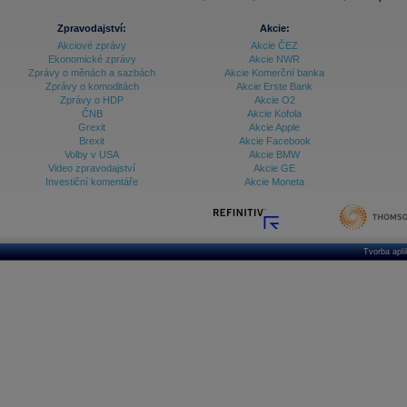
Zpravodajství:
Akcie:
Akciové zprávy
Akcie ČEZ
Ekonomické zprávy
Akcie NWR
Zprávy o měnách a sazbách
Akcie Komerční banka
Zprávy o komoditách
Akcie Erste Bank
Zprávy o HDP
Akcie O2
ČNB
Akcie Kofola
Grexit
Akcie Apple
Brexit
Akcie Facebook
Volby v USA
Akcie BMW
Video zpravodajství
Akcie GE
Investiční komentáře
Akcie Moneta
Tvorba apl