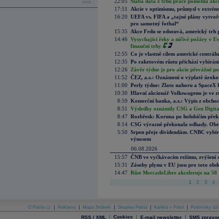
22:05
Slabá data z trhu práce pomohla akc
více...
17:51
Akcie v optimismu, průmysl v extrémn
16:20
UEFA vs. FIFA a „tajné plány vytvoř
pro samotný fotbal“
15:35
Akce Fedu se odsouvá, americký trh 
14:46
Vysychající řeky a ničivé požáry v E
finanční trhy
12:55
Co je vlastně cílem americké centrál
12:35
Po raketovém růstu přichází vybírán
12:26
Závěr týdne je pro akcie převážně po
11:52
ČEZ, a.s.: Oznámení o výplatě úrok
11:00
Perly týdne: Zlato nahoru a SpaceX 
10:30
Hlavní akcionář Volkswagenu je ve z
8:59
Komerční banka, a.s.: Výpis z obchod
8:51
Výsledky oznámily CSG a Gen Digital
8:47
Rozbřesk: Koruna po holubičím přek
8:14
CSG výrazně překonala odhady. Obran
5:50
Srpen přeje dividendám. CNBC vybírá
výnosem
06.08.2026
15:57
ČNB ve vyčkávacím režimu, zvýšení s
15:31
Zásoby plynu v EU jsou pro toto obdo
14:47
Růst MercadoLibre akceleruje na 50 %
1
2
3
4
O Patria.cz
|
Reklama
|
Mapa Stránek
|
Skupina Patria
|
Kariéra v Patrii
|
Podmínky uží
|
Cookies
|
|
RSS / XML
E-mail newsletter
SMS zpravod