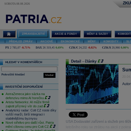
ZKU
SOBOTA 08.08.2026
ZPRAVODAJSTVÍ
AKCIE & FONDY
MĚNY & SAZBY
KOMODIT
|
PŘEHLED ZPRÁV
|
AKCIOVÉ
|
EKONOMICKÉ
|
MĚNY
|
KOMODITY
|
SL
PX
2 785,07
-0,71%
DAX
26 319,45
0,69%
CZK/€
24,232
-0,02%
CZK/$
20,966
0,00%
Detail - články
HLEDAT V KOMENTÁŘÍCH
Sum
Pokročilé hledání
hledat
20.04
Autor
INVESTIČNÍ DOPORUČENÍ
AstraZeneca jako sázka na
defenzivu mimo AI horečku
Arista Networks: AI může firmě
zajistit příznivý vítr do zad
Analytický radar: Colt CZ roste díky
vyšší marži, širší integraci i
stabilnějšímu byznysu
USA:Dodavatel zařízení a služeb pro těžeb
Nové střelivo pro další růst. Patria
mění cílovou cenu pro Colt CZ
letošního roku se ztrátou na akcii z pokr
Goldman Sachs: Je dobrý okamžik