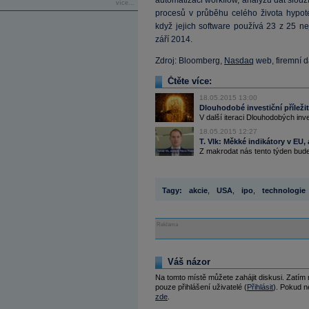
automatizaci workflow, analýzu dat slouž
více...
procesů v průběhu celého života hypoték
když jejich software používá 23 z 25 n
září 2014.
Zdroj: Bloomberg,
Nasdaq
web, firemní d
Čtěte více:
18.05.2015 13:00
Dlouhodobé investiční příležit
V další iteraci Dlouhodobých inves
18.05.2015 12:27
T. Vlk: Měkké indikátory v EU,
Z makrodat nás tento týden bude 
Tagy:
akcie
,
USA
,
ipo
,
technologie
Reklama
Váš názor
Na tomto místě můžete zahájit diskusi. Zatím
pouze přihlášení uživatelé (
Přihlásit
). Pokud ne
zde
.