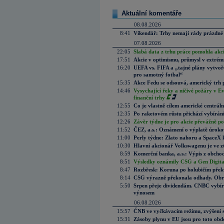
Aktuální komentáře
08.08.2026
8:41
Víkendář: Trhy nemají rády prázdné 
07.08.2026
22:05
Slabá data z trhu práce pomohla akc
17:51
Akcie v optimismu, průmysl v extrémn
16:20
UEFA vs. FIFA a „tajné plány vytvoř
pro samotný fotbal“
15:35
Akce Fedu se odsouvá, americký trh 
14:46
Vysychající řeky a ničivé požáry v E
finanční trhy
12:55
Co je vlastně cílem americké centrál
12:35
Po raketovém růstu přichází vybírán
12:26
Závěr týdne je pro akcie převážně po
11:52
ČEZ, a.s.: Oznámení o výplatě úrok
11:00
Perly týdne: Zlato nahoru a SpaceX 
10:30
Hlavní akcionář Volkswagenu je ve z
8:59
Komerční banka, a.s.: Výpis z obchod
8:51
Výsledky oznámily CSG a Gen Digital
8:47
Rozbřesk: Koruna po holubičím přek
8:14
CSG výrazně překonala odhady. Obran
5:50
Srpen přeje dividendám. CNBC vybírá
výnosem
06.08.2026
15:57
ČNB ve vyčkávacím režimu, zvýšení s
15:31
Zásoby plynu v EU jsou pro toto obdo