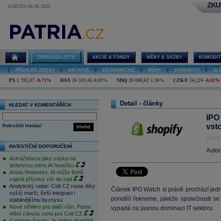
ZKU
SOBOTA 08.08.2026
ZPRAVODAJSTVÍ
AKCIE & FONDY
MĚNY & SAZBY
KOMODIT
|
PŘEHLED ZPRÁV
|
AKCIOVÉ
|
EKONOMICKÉ
|
MĚNY
|
KOMODITY
|
SL
PX
2 785,07
-0,71%
DAX
26 319,45
0,69%
NDQ
26 690,62
1,30%
CZK/€
24,224
-0,02%
Detail - články
HLEDAT V KOMENTÁŘÍCH
IPO
vst
Pokročilé hledání
hledat
18.05
INVESTIČNÍ DOPORUČENÍ
Autor
AstraZeneca jako sázka na
defenzivu mimo AI horečku
Arista Networks: AI může firmě
zajistit příznivý vítr do zad
Analytický radar: Colt CZ roste díky
Článek IPO Watch si právě prochází jedna
vyšší marži, širší integraci i
pondělí řekneme, jakéže společnosti se 
stabilnějšímu byznysu
Nové střelivo pro další růst. Patria
vypadá na jasnou dominaci IT sektoru.
mění cílovou cenu pro Colt CZ
Goldman Sachs: Je dobrý okamžik