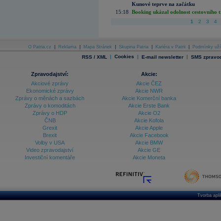
Kunové teprve na začátku
15:18
Booking ukázal odolnost cestovního trh
1
2
3
4
O Patria.cz
|
Reklama
|
Mapa Stránek
|
Skupina Patria
|
Kariéra v Patrii
|
Podmínky uží
|
Cookies
|
|
RSS / XML
E-mail newsletter
SMS zpravod
Zpravodajství:
Akcie:
Akciové zprávy
Akcie ČEZ
Ekonomické zprávy
Akcie NWR
Zprávy o měnách a sazbách
Akcie Komerční banka
Zprávy o komoditách
Akcie Erste Bank
Zprávy o HDP
Akcie O2
ČNB
Akcie Kofola
Grexit
Akcie Apple
Brexit
Akcie Facebook
Volby v USA
Akcie BMW
Video zpravodajství
Akcie GE
Investiční komentáře
Akcie Moneta
Tvorba apl