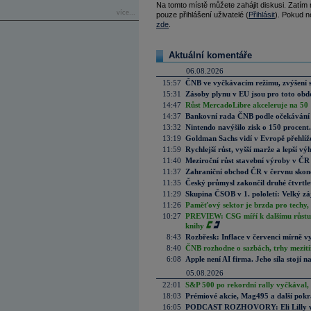
Na tomto místě můžete zahájit diskusi. Zatím
více...
pouze přihlášení uživatelé (
Přihlásit
). Pokud ne
zde
.
Aktuální komentáře
06.08.2026
15:57
ČNB ve vyčkávacím režimu, zvýšení s
15:31
Zásoby plynu v EU jsou pro toto obdo
14:47
Růst MercadoLibre akceleruje na 50 %
14:37
Bankovní rada ČNB podle očekávání 
13:32
Nintendo navýšilo zisk o 150 procen
13:19
Goldman Sachs vidí v Evropě přehlíže
11:59
Rychlejší růst, vyšší marže a lepší v
11:40
Meziroční růst stavební výroby v ČR
11:37
Zahraniční obchod ČR v červnu skonč
11:35
Český průmysl zakončil druhé čtvrtlet
11:29
Skupina ČSOB v 1. pololetí: Velký zá
11:26
Paměťový sektor je brzda pro techy,
10:27
PREVIEW: CSG míří k dalšímu růstu.
knihy
8:43
Rozbřesk: Inflace v červenci mírně v
8:40
ČNB rozhodne o sazbách, trhy mezitím
6:08
Apple není AI firma. Jeho síla stojí n
05.08.2026
22:01
S&P 500 po rekordní rally vyčkával,
18:03
Prémiové akcie, Mag495 a další pokr
16:05
PODCAST ROZHOVORY: Eli Lilly vs. 