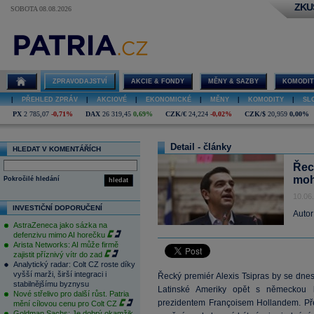
ZKU
SOBOTA 08.08.2026
ZPRAVODAJSTVÍ
AKCIE & FONDY
MĚNY & SAZBY
KOMODIT
|
PŘEHLED ZPRÁV
|
AKCIOVÉ
|
EKONOMICKÉ
|
MĚNY
|
KOMODITY
|
SL
PX
2 785,07
-0,71%
DAX
26 319,45
0,69%
CZK/€
24,224
-0,02%
CZK/$
20,959
0,00%
Detail - články
HLEDAT V KOMENTÁŘÍCH
Řec
moh
Pokročilé hledání
hledat
10.06
INVESTIČNÍ DOPORUČENÍ
Autor
AstraZeneca jako sázka na
defenzivu mimo AI horečku
Arista Networks: AI může firmě
zajistit příznivý vítr do zad
Analytický radar: Colt CZ roste díky
vyšší marži, širší integraci i
Řecký premiér Alexis Tsipras by se dnes
stabilnějšímu byznysu
Latinské Ameriky opět s německou 
Nové střelivo pro další růst. Patria
prezidentem Françoisem Hollandem. Před
mění cílovou cenu pro Colt CZ
Goldman Sachs: Je dobrý okamžik