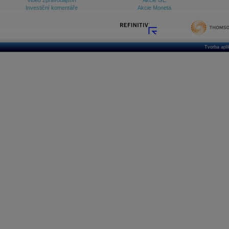
Video zpravodajství
Akcie GE
Investiční komentáře
Akcie Moneta
Tvorba apl