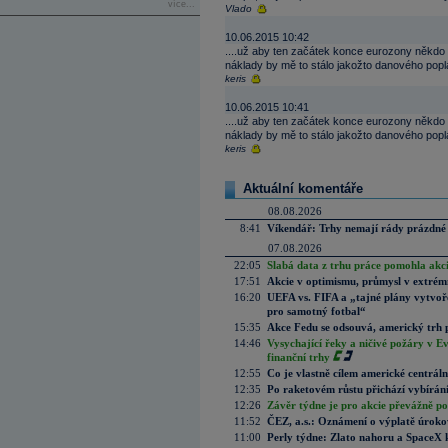
více...
Vlado
10.06.2015 10:42
....už aby ten začátek konce eurozony někdo 
náklady by mě to stálo jakožto danového popla
keris
10.06.2015 10:41
....už aby ten začátek konce eurozony někdo 
náklady by mě to stálo jakožto danového popla
keris
Aktuální komentáře
08.08.2026
8:41
Víkendář: Trhy nemají rády prázdné 
07.08.2026
22:05
Slabá data z trhu práce pomohla akc
17:51
Akcie v optimismu, průmysl v extrémn
16:20
UEFA vs. FIFA a „tajné plány vytvoř
pro samotný fotbal“
15:35
Akce Fedu se odsouvá, americký trh 
14:46
Vysychající řeky a ničivé požáry v E
finanční trhy
12:55
Co je vlastně cílem americké centrál
12:35
Po raketovém růstu přichází vybírán
12:26
Závěr týdne je pro akcie převážně po
11:52
ČEZ, a.s.: Oznámení o výplatě úrok
11:00
Perly týdne: Zlato nahoru a SpaceX 