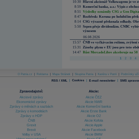
10:30
Hlavní akcionář Volkswagenu je ve z
8:59
Komerční banka, a.s.: Výpis z obchod
8:51
Výsledky oznámily CSG a Gen Digital
8:47
Rozbřesk: Koruna po holubičím přek
8:14
CSG výrazně překonala odhady. Obran
5:50
Srpen přeje dividendám. CNBC vybírá
výnosem
06.08.2026
15:57
ČNB ve vyčkávacím režimu, zvýšení s
15:31
Zásoby plynu v EU jsou pro toto obdo
14:47
Růst MercadoLibre akceleruje na 50 %
1
2
3
4
O Patria.cz
|
Reklama
|
Mapa Stránek
|
Skupina Patria
|
Kariéra v Patrii
|
Podmínky uží
|
Cookies
|
|
RSS / XML
E-mail newsletter
SMS zpravod
Zpravodajství:
Akcie:
Akciové zprávy
Akcie ČEZ
Ekonomické zprávy
Akcie NWR
Zprávy o měnách a sazbách
Akcie Komerční banka
Zprávy o komoditách
Akcie Erste Bank
Zprávy o HDP
Akcie O2
ČNB
Akcie Kofola
Grexit
Akcie Apple
Brexit
Akcie Facebook
Volby v USA
Akcie BMW