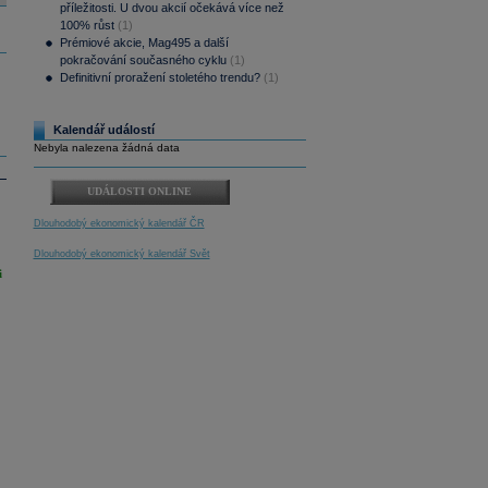
příležitosti. U dvou akcií očekává více než
100% růst
(1)
Prémiové akcie, Mag495 a další
pokračování současného cyklu
(1)
Definitivní proražení stoletého trendu?
(1)
Kalendář událostí
Nebyla nalezena žádná data
UDÁLOSTI ONLINE
Dlouhodobý ekonomický kalendář ČR
Dlouhodobý ekonomický kalendář Svět
i