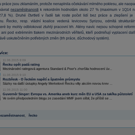
hu práce jsou zklamáním, protože nenaplnila očekávání mírného poklesu, ale naopa
 návrat
nezaměstnanosti
k rekordním hodnotám okolo 27 % (maximum v 1Q14 n
7,8 %). Druhé čtvrtletí v řadě tak roste počet lidí bez práce a zlepšení je 
u. Řecko, resp. vládní koalice vedená levicovou Syrizou, odmítá strukturáln
které by mohly odblokovat ztuhlý pracovní trh. Atény navíc nejsou schopné reform
t ani pod extrémním tlakem mezinárodních věřitelů, kteří podmiňují vyplacení dalš
ávě uskutečněním potřebných změn (trh práce, důchodový systém).
více:
11.06.2015 8:09
Řecku opět padá rating
Mezinárodní ratingová agentura Standard & Poor's zhoršila hodnocení úv...
11.06.2015 9:10
Rozbřesk - O řeckém napětí a špatném průmyslu
Sázky na další ústupky Angely Merkelové Řecku vlily akciím novou krev ...
11.06.2015 11:00
Guvernér Singer: Evropa vs. Amerika aneb kurz měn EU a USA za takřka půlstoletí
Ve svém předposledním blogu ze zasedání MMF jsem slíbil, že příště se ...
ezaměstnanost
,
řecko