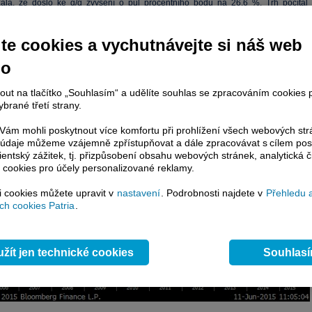
ala, že došlo ke q/q zvýšení o půl procentního bodu na 26,6 %. Trh počítal 
25,4 % (agentura Bloomberg). Míra
nezaměstnanosti
za stejné období před roke
8 %.
te cookies a vychutnávejte si náš web
tři měsíce letošního roku hledalo v Řecku práci 30,6 % žen, míra
nezaměstnanosti
no
hovala hodnoty 23,5 %. Téměř děsivá je statistika dlouhodobě nezaměstnanýc
ch práci déle než rok), kterých je téměř 72 procent z celkového počtu všech lidí b
nout na tlačítko „Souhlasím“ a udělíte souhlas se zpracováním cookies 
jnižší míra
nezaměstnanosti
byla v 1Q15 evidována v Aténách, i když stále hovořím
brané třetí strany.
erném číslu 20,2 % (nejvyšší
nezaměstnanost
přetrvává na západě země a blíží s
ám mohli poskytnout více komfortu při prohlížení všech webových st
to údaje můžeme vzájemně zpřístupňovat a dále zpracovávat s cílem pos
ycuje vývoj míry
nezaměstnanosti
od roku 2005 v q/q srovnání.
lientský zážitek, tj. přizpůsobení obsahu webových stránek, analytická č
 cookies pro účely personalizované reklamy.
si cookies můžete upravit v
nastavení
. Podrobnosti najdete v
Přehledu 
h cookies Patria
.
žít jen technické cookies
Souhlas