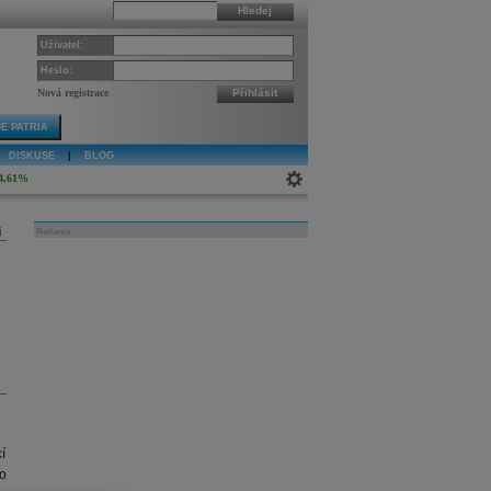
Hledej
Uživatel:
Heslo:
Nová registrace
Přihlásit
E PATRIA
DISKUSE
|
BLOG
4,61%
j
Reklama
í
o