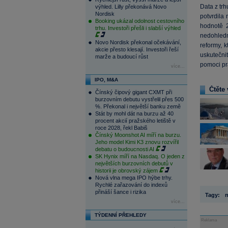
Data z tr
výhled. Lilly překonává Novo
Nordisk
potvrdila
Booking ukázal odolnost cestovního
hodnotě 2
trhu. Investoři přešli i slabší výhled
nedohledn
Novo Nordisk překonal očekávání,
reformy, 
akcie přesto klesají. Investoři řeší
uskutečni
marže a budoucí růst
pomoci pr
více...
IPO, M&A
Čtěte 
Čínský čipový gigant CXMT při
burzovním debutu vystřelil přes 500
%. Překonal i největší banku země
Stát by mohl dát na burzu až 40
procent akcií pražského letiště v
roce 2028, řekl Babiš
Čínský Moonshot AI míří na burzu.
Jeho model Kimi K3 znovu rozvířil
debatu o budoucnosti AI
SK Hynix míří na Nasdaq. O jeden z
největších burzovních debutů v
historii je obrovský zájem
Nová vlna mega IPO hýbe trhy.
Rychlé zařazování do indexů
přináší šance i rizika
Tagy:
n
více...
TÝDENNÍ PŘEHLEDY
Reklama