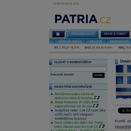
SOBOTA 08.08.2026
ZPRAVODAJSTVÍ
AKCIE & FONDY
|
PŘEHLED ZPRÁV
|
AKCIOVÉ
|
EKONOMICKÉ
PX
2 785,07
-0,71%
DAX
26 319,45
0,69%
NDQ
26 6
Detail
HLEDAT V KOMENTÁŘÍCH
Pokročilé hledání
hledat
INVESTIČNÍ DOPORUČENÍ
AstraZeneca jako sázka na
defenzivu mimo AI horečku
Arista Networks: AI může firmě
zajistit příznivý vítr do zad
Analytický radar: Colt CZ roste díky
vyšší marži, širší integraci i
stabilnějšímu byznysu
Kromě pot
Nové střelivo pro další růst. Patria
nezaměst
mění cílovou cenu pro Colt CZ
Goldman Sachs: Je dobrý okamžik