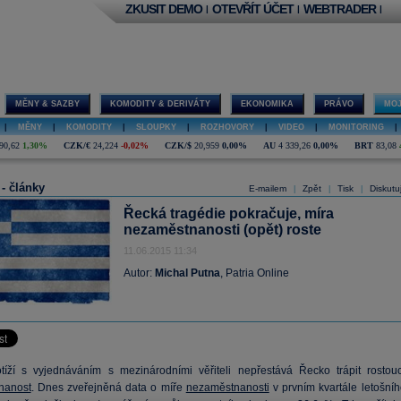
ZKUSIT DEMO
OTEVŘÍT ÚČET
WEBTRADER
|
|
|
MĚNY & SAZBY
KOMODITY & DERIVÁTY
EKONOMIKA
PRÁVO
MOJ
|
MĚNY
|
KOMODITY
|
SLOUPKY
|
ROZHOVORY
|
VIDEO
|
MONITORING
|
90,62
1,30%
CZK/€
24,224
-0,02%
CZK/$
20,959
0,00%
AU
4 339,26
0,00%
BRT
83,08
 - články
E-mailem
Zpět
Tisk
Diskutu
|
|
|
Řecká tragédie pokračuje, míra
nezaměstnanosti (opět) roste
11.06.2015 11:34
Autor:
Michal Putna
, Patria Online
íží s vyjednáváním s mezinárodními věřiteli nepřestává Řecko trápit rostouc
nanost
. Dnes zveřejněná data o míře
nezaměstnanosti
v prvním kvartále letošníh