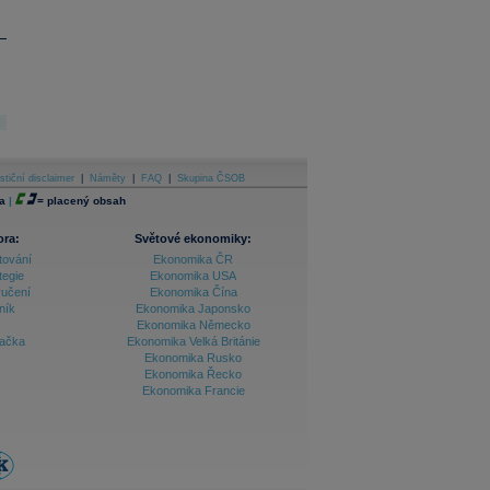
stiční disclaimer
|
Náměty
|
FAQ
|
Skupina ČSOB
a
|
=
placený obsah
ora:
Světové ekonomiky:
tování
Ekonomika ČR
tegie
Ekonomika USA
ručení
Ekonomika Čína
ník
Ekonomika Japonsko
Ekonomika Německo
lačka
Ekonomika Velká Británie
Ekonomika Rusko
Ekonomika Řecko
Ekonomika Francie