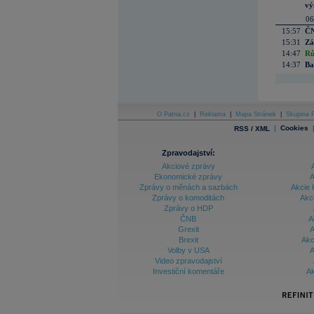
vý
06
15:57
ČN
15:31
Zá
14:47
Rů
14:37
Ba
O Patria.cz
|
Reklama
|
Mapa Stránek
|
Skupina P
|
Cookies
RSS / XML
Zpravodajství:
Akciové zprávy
Ekonomické zprávy
A
Zprávy o měnách a sazbách
Akcie 
Zprávy o komoditách
Akc
Zprávy o HDP
ČNB
A
Grexit
A
Brexit
Akc
Volby v USA
A
Video zpravodajství
Investiční komentáře
Ak