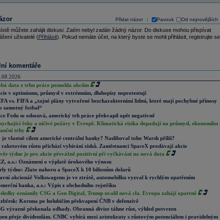
ázor
Přidat názor
Pavouk
Od nejnovějších
|
ístě můžete zahájit diskusi. Zatím nebyl zadán žádný názor. Do diskuse mohou přispívat
ášení uživatelé (
Přihlásit
). Pokud nemáte účet, na který byste se mohli přihlásit, registrujte se
lní komentáře
.08.2026
abá data z trhu práce pomohla akciím
cie v optimismu, průmysl v extrémním, dluhopisy neprotestují
FA vs. FIFA a „tajné plány vytvořené bezcharakterními lidmi, které mají pochybné přínosy
o samotný fotbal“
ce Fedu se odsouvá, americký trh práce překvapil opět negativně
sychající řeky a ničivé požáry v Evropě. Klimatická rizika dopadají na průmysl, ekonomiku 
nanční trhy
 je vlastně cílem americké centrální banky? Nasliboval toho Warsh příliš?
 raketovém růstu přichází vybírání zisků. Zaměstnanci SpaceX prodávají akcie
věr týdne je pro akcie převážně pozitivní při vyčkávání na nová data
Z, a.s.: Oznámení o výplatě úrokového výnosu
rly týdne: Zlato nahoru a SpaceX k 10 bilionům dolarů
avní akcionář Volkswagenu je ve ztrátě, automobilku vyzval k rychlým opatřením
merční banka, a.s.: Výpis z obchodního rejstříku
sledky oznámily CSG a Gen Digital, Trump uvalil nová cla. Evropa zahájí opatrně
zbřesk: Koruna po holubičím překvapení ČNB v defenzivě
G výrazně překonala odhady. Obranná divize táhne růst, výhled potvrzen
pen přeje dividendám. CNBC vybírá mezi aristokraty s růstovým potenciálem i pravidelným