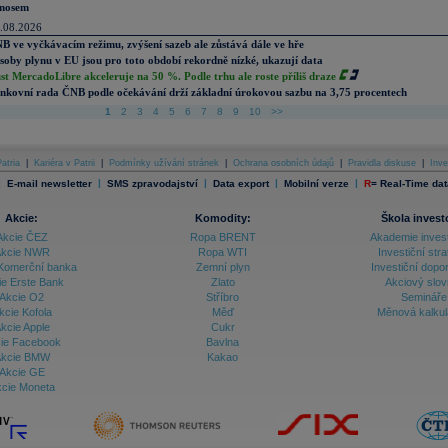
nosem
.08.2026
B ve vyčkávacím režimu, zvýšení sazeb ale zůstává dále ve hře
soby plynu v EU jsou pro toto období rekordně nízké, ukazují data
st MercadoLibre akceleruje na 50 %. Podle trhu ale roste příliš draze
nkovní rada ČNB podle očekávání drží základní úrokovou sazbu na 3,75 procentech
1
2
3
4
5
6
7
8
9
10
>>
atria
|
Kariéra v Patrii
|
Podmínky užívání stránek
|
Ochrana osobních údajů
|
Pravidla diskuse
|
Inve
|
|
|
|
|
E-mail newsletter
SMS zpravodajství
Data export
Mobilní verze
R
=
Real-Time dat
Akcie:
Komodity:
Škola invest
Akcie ČEZ
Ropa BRENT
Akademie inves
kcie NWR
Ropa WTI
Investiční stra
Komerční banka
Zemní plyn
Investiční dopo
ie Erste Bank
Zlato
Akciový slov
Akcie O2
Stříbro
Semináře
kcie Kofola
Měď
Měnová kalku
kcie Apple
Cukr
ie Facebook
Bavlna
kcie BMW
Kakao
Akcie GE
cie Moneta