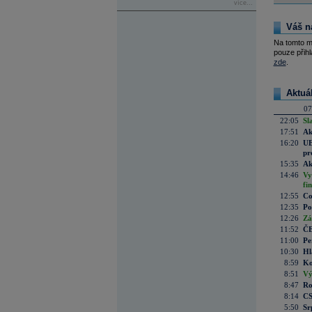
více...
Váš n
Na tomto m
pouze přihl
zde
.
Aktuá
07
22:05
Sl
17:51
Ak
16:20
UE
pr
15:35
Ak
14:46
Vy
fi
12:55
Co
12:35
Po
12:26
Zá
11:52
ČE
11:00
Pe
10:30
Hl
8:59
Ko
8:51
Vý
8:47
Ro
8:14
CS
5:50
Sr