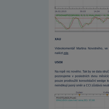
XAU
Videokomentář Martina Novotného, ve 
nalézt
zde
.
USOil
Na ropě nic nového. Tak by se dala struč
pozorujeme v posledních dvou měsícíc
pouze prodloužili konsolidační wedge k
neindikují jasný směr a CCI zůstává neutr