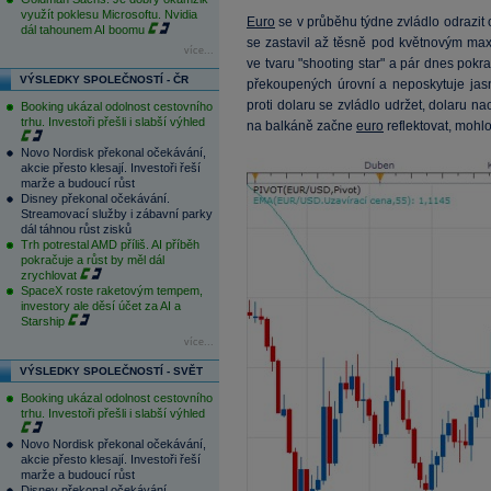
využít poklesu Microsoftu. Nvidia
Euro
se v průběhu týdne zvládlo odrazit 
dál tahounem AI boomu
se zastavil až těsně pod květnovým ma
více...
ve tvaru "shooting star" a pár dnes pokr
VÝSLEDKY SPOLEČNOSTÍ - ČR
překoupených úrovní a neposkytuje jas
proti dolaru se zvládlo udržet, dolaru 
Booking ukázal odolnost cestovního
trhu. Investoři přešli i slabší výhled
na balkáně začne
euro
reflektovat, moh
Novo Nordisk překonal očekávání,
akcie přesto klesají. Investoři řeší
marže a budoucí růst
Disney překonal očekávání.
Streamovací služby i zábavní parky
dál táhnou růst zisků
Trh potrestal AMD příliš. AI příběh
pokračuje a růst by měl dál
zrychlovat
SpaceX roste raketovým tempem,
investory ale děsí účet za AI a
Starship
více...
VÝSLEDKY SPOLEČNOSTÍ - SVĚT
Booking ukázal odolnost cestovního
trhu. Investoři přešli i slabší výhled
Novo Nordisk překonal očekávání,
akcie přesto klesají. Investoři řeší
marže a budoucí růst
Disney překonal očekávání.