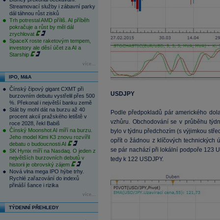
Streamovací služby i zábavní parky
dál táhnou růst zisků
Trh potrestal AMD příliš. AI příběh
pokračuje a růst by měl dál
zrychlovat
SpaceX roste raketovým tempem,
investory ale děsí účet za AI a
Starship
více...
IPO, M&A
Čínský čipový gigant CXMT při
USDJPY
burzovním debutu vystřelil přes 500
%. Překonal i největší banku země
Stát by mohl dát na burzu až 40
Podle předpokladů pár amerického dola
procent akcií pražského letiště v
vzhůru. Obchodování se v průběhu týdn
roce 2028, řekl Babiš
Čínský Moonshot AI míří na burzu.
bylo v týdnu předchozím (s výjimkou stře
Jeho model Kimi K3 znovu rozvířil
opřít o žádnou z klíčových technických ú
debatu o budoucnosti AI
se pár nachází při lokální podpoře 123 
SK Hynix míří na Nasdaq. O jeden z
největších burzovních debutů v
tedy k 122 USDJPY.
historii je obrovský zájem
Nová vlna mega IPO hýbe trhy.
Rychlé zařazování do indexů
přináší šance i rizika
více...
TÝDENNÍ PŘEHLEDY