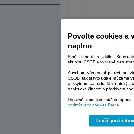
více...
Povolte cookies a 
naplno
Stačí kliknout na tlačítko „Souhla
skupinu ČSOB a vybrané třetí stran
Abychom Vám mohli poskytnout víc
ČSOB, tak si tyto údaje můžeme vz
poskytnout co nejlepší klientský zá
analytická činnost a předávání coo
Detailně si cookies můžete upravit
podmínkách cookies Patria
.
SPX500
Použít jen techn
Index americké burzy využil podpory