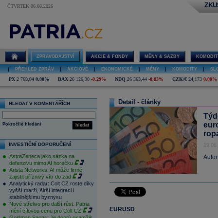
ZKU
ČTVRTEK 06.08.2026
ZPRAVODAJSTVÍ
AKCIE & FONDY
MĚNY & SAZBY
KOMODIT
|
PŘEHLED ZPRÁV
|
AKCIOVÉ
|
EKONOMICKÉ
|
MĚNY
|
KOMODITY
|
SL
PX
2 769,04
0,00%
DAX
26 126,30
-0,29%
NDQ
26 363,44
-0,83%
CZK/€
24,173
0,00%
Detail - články
HLEDAT V KOMENTÁŘÍCH
Týd
eur
Pokročilé hledání
hledat
rop
INVESTIČNÍ DOPORUČENÍ
19.06
AstraZeneca jako sázka na
Autor
defenzivu mimo AI horečku
Arista Networks: AI může firmě
zajistit příznivý vítr do zad
Analytický radar: Colt CZ roste díky
vyšší marži, širší integraci i
stabilnějšímu byznysu
Nové střelivo pro další růst. Patria
EURUSD
mění cílovou cenu pro Colt CZ
Goldman Sachs: Je dobrý okamžik