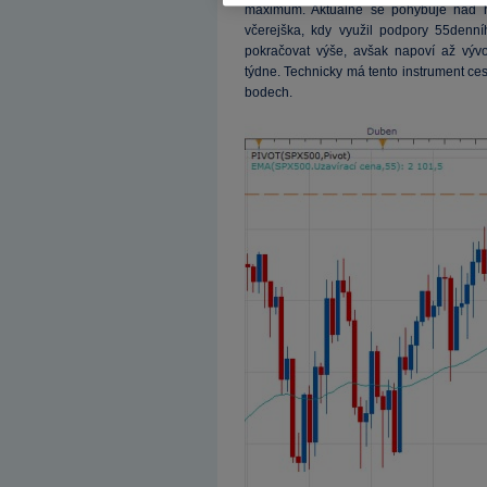
maximům. Aktuálně se pohybuje nad h
včerejška, kdy využil podpory 55denní
pokračovat výše, avšak napoví až vývo
týdne. Technicky má tento instrument ce
bodech.