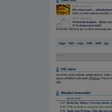
Čtěte více:
18.06.2015 16:21
Pár minut poté ... videokoment
Další ze série videokomentářů, z
19.06.2015 9:27
Technická analýza - Sázky na p
71 % dolarových býků
EURUSD: Měnový pár se dnes pohybuje pod hla
Tagy:
S&P
,
ropa
,
USD
,
EUR
,
jpy
Reklama
Váš názor
Na tomto místě můžete zahájit diskusi. Zatím
pouze přihlášení uživatelé (
Přihlásit
). Pokud ne
zde
.
Aktuální komentáře
06.08.2026
8:43
Rozbřesk: Inflace v červenci mírně v
8:40
ČNB rozhodne o sazbách, trhy mezitím
6:08
Apple není AI firma. Jeho síla stojí n