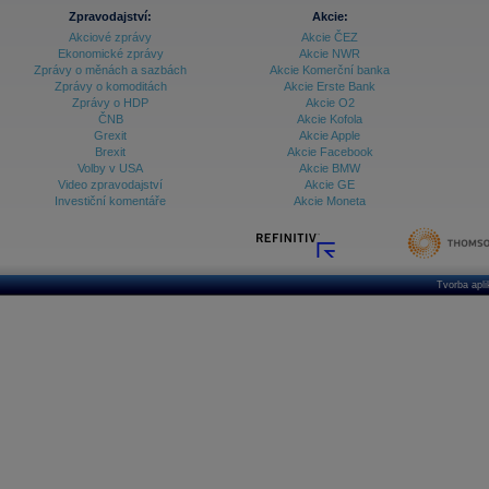
Zpravodajství:
Akcie:
Akciové zprávy
Akcie ČEZ
Ekonomické zprávy
Akcie NWR
Zprávy o měnách a sazbách
Akcie Komerční banka
Zprávy o komoditách
Akcie Erste Bank
Zprávy o HDP
Akcie O2
ČNB
Akcie Kofola
Grexit
Akcie Apple
Brexit
Akcie Facebook
Volby v USA
Akcie BMW
Video zpravodajství
Akcie GE
Investiční komentáře
Akcie Moneta
Tvorba apl