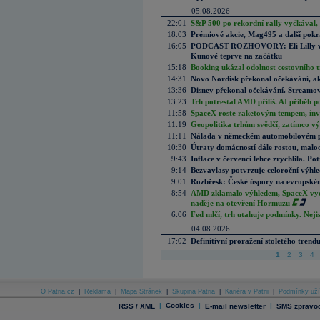
05.08.2026
22:01
S&P 500 po rekordní rally vyčkával,
18:03
Prémiové akcie, Mag495 a další pokr
16:05
PODCAST ROZHOVORY: Eli Lilly vs. 
Kunové teprve na začátku
15:18
Booking ukázal odolnost cestovního trh
14:31
Novo Nordisk překonal očekávání, akci
13:36
Disney překonal očekávání. Streamova
13:23
Trh potrestal AMD příliš. AI příběh p
11:58
SpaceX roste raketovým tempem, inves
11:19
Geopolitika trhům svědčí, zatímco v
11:11
Nálada v německém automobilovém prů
10:30
Útraty domácností dále rostou, malo
9:43
Inflace v červenci lehce zrychlila. Pot
9:14
Bezvavlasy potvrzuje celoroční výhl
9:01
Rozbřesk: České úspory na evropském
8:54
AMD zklamalo výhledem, SpaceX vydě
naděje na otevření Hormuzu
6:06
Fed mlčí, trh utahuje podmínky. Nejis
04.08.2026
17:02
Definitivní proražení stoletého trend
1
2
3
4
O Patria.cz
|
Reklama
|
Mapa Stránek
|
Skupina Patria
|
Kariéra v Patrii
|
Podmínky uží
|
Cookies
|
|
RSS / XML
E-mail newsletter
SMS zpravod