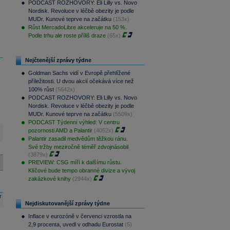
PODCAST ROZHOVORY: Eli Lilly vs. Novo
Nordisk. Revoluce v léčbě obezity je podle
MUDr. Kunové teprve na začátku
(153x)
Růst MercadoLibre akceleruje na 50 %.
Podle trhu ale roste příliš draze
(65x)
Nejčtenější zprávy týdne
Goldman Sachs vidí v Evropě přehlížené
příležitosti. U dvou akcií očekává více než
100% růst
(5642x)
PODCAST ROZHOVORY: Eli Lilly vs. Novo
Nordisk. Revoluce v léčbě obezity je podle
MUDr. Kunové teprve na začátku
(5509x)
PODCAST Týdenní výhled: V centru
pozornosti AMD a Palantir
(4052x)
Palantir zasadil medvědům těžkou ránu.
Své tržby meziročně téměř zdvojnásobil
(3879x)
PREVIEW: CSG míří k dalšímu růstu.
Klíčové bude tempo obranné divize a vývoj
zakázkové knihy
(2944x)
r
Nejdiskutovanější zprávy týdne
Inflace v eurozóně v červenci vzrostla na
2,9 procenta, uvedl v odhadu Eurostat
(5)