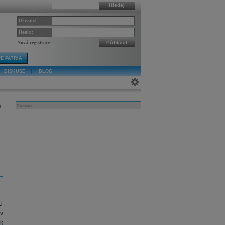
Hledej
Uživatel:
Heslo:
Nová registrace
Přihlásit
E PATRIA
DISKUSE
|
BLOG
j
Reklama
u
v
k