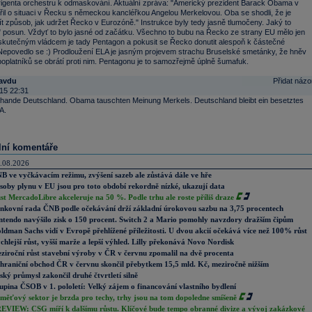
irigenta orchestru k odmaskování. Aktuální zpráva: "Americký prezident Barack Obama v
řil o situaci v Řecku s německou kancléřkou Angelou Merkelovou. Oba se shodli, že je
jít způsob, jak udržet Řecko v Eurozóně." Instrukce byly tedy jasně tlumočeny. Jaký to
 posun. Vždyť to bylo jasné od začátku. Všechno to bubu na Řecko ze strany EU mělo jen
 skutečným vládcem je tady Pentagon a pokusit se Řecko donutit alespoň k částečné
. Nepovedlo se :) Prodloužení ELA je jasným projevem strachu Bruselské smetánky, že hněv
platníků se obrátí proti nim. Pentagonu je to samozřejmě úplně šumafuk.
avdu
Přidat názo
15 22:31
chande Deutschland. Obama tauschten Meinung Merkels. Deutschland bleibt ein besetztes
A.
lní komentáře
.08.2026
B ve vyčkávacím režimu, zvýšení sazeb ale zůstává dále ve hře
soby plynu v EU jsou pro toto období rekordně nízké, ukazují data
st MercadoLibre akceleruje na 50 %. Podle trhu ale roste příliš draze
nkovní rada ČNB podle očekávání drží základní úrokovou sazbu na 3,75 procentech
ntendo navýšilo zisk o 150 procent. Switch 2 a Mario pomohly navzdory dražším čipům
ldman Sachs vidí v Evropě přehlížené příležitosti. U dvou akcií očekává více než 100% růst
chlejší růst, vyšší marže a lepší výhled. Lilly překonává Novo Nordisk
ziroční růst stavební výroby v ČR v červnu zpomalil na dvě procenta
hraniční obchod ČR v červnu skončil přebytkem 15,5 mld. Kč, meziročně nižším
ský průmysl zakončil druhé čtvrtletí silně
upina ČSOB v 1. pololetí: Velký zájem o financování vlastního bydlení
měťový sektor je brzda pro techy, trhy jsou na tom dopoledne smíšeně
EVIEW: CSG míří k dalšímu růstu. Klíčové bude tempo obranné divize a vývoj zakázkové