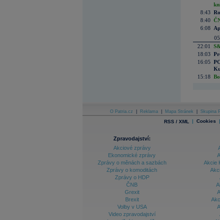
kn
8:43
Ro
8:40
ČN
6:08
Ap
05
22:01
S&
18:03
Pr
16:05
PO
Ku
15:18
Bo
O Patria.cz
|
Reklama
|
Mapa Stránek
|
Skupina P
|
Cookies
RSS / XML
Zpravodajství:
Akciové zprávy
Ekonomické zprávy
A
Zprávy o měnách a sazbách
Akcie 
Zprávy o komoditách
Akc
Zprávy o HDP
ČNB
A
Grexit
A
Brexit
Akc
Volby v USA
A
Video zpravodajství