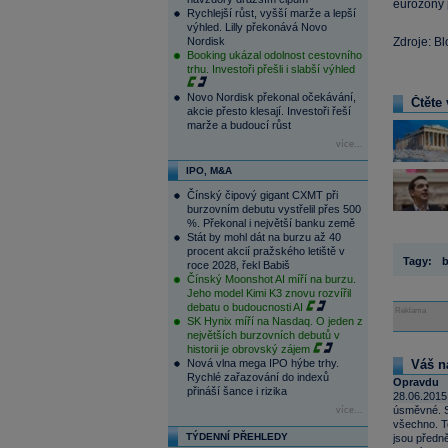
eurozóny p
Rychlejší růst, vyšší marže a lepší
výhled. Lilly překonává Novo
Nordisk
Zdroje: B
Booking ukázal odolnost cestovního
trhu. Investoři přešli i slabší výhled
Novo Nordisk překonal očekávání,
Čtěte 
akcie přesto klesají. Investoři řeší
marže a budoucí růst
více...
IPO, M&A
Čínský čipový gigant CXMT při
burzovním debutu vystřelil přes 500
%. Překonal i největší banku země
Stát by mohl dát na burzu až 40
procent akcií pražského letiště v
Tagy:
b
roce 2028, řekl Babiš
Čínský Moonshot AI míří na burzu.
Jeho model Kimi K3 znovu rozvířil
debatu o budoucnosti AI
Reklama
SK Hynix míří na Nasdaq. O jeden z
největších burzovních debutů v
historii je obrovský zájem
Nová vlna mega IPO hýbe trhy.
Váš n
Rychlé zařazování do indexů
Opravdu
přináší šance i rizika
28.06.2015
úsměvné. S
více...
všechno. T
TÝDENNÍ PŘEHLEDY
jsou předně