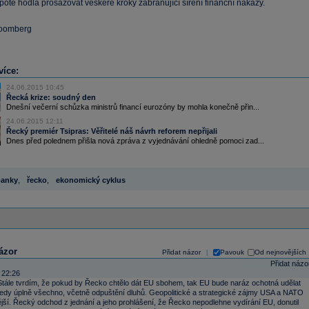
oté hodlá prosazovat veškeré kroky zabraňující šíření finanční nákazy.
loomberg
více:
24.06.2015 10:45
Řecká krize: soudný den
Dnešní večerní schůzka ministrů financí eurozóny by mohla konečně přin...
24.06.2015 12:11
Řecký premiér Tsipras: Věřitelé náš návrh reforem nepřijali
Dnes před polednem přišla nová zpráva z vyjednávání ohledně pomoci zad...
anky
,
řecko
,
ekonomický cyklus
ázor
Přidat názor
Pavouk
Od nejnovějších
|
Přidat názo
 22:26
tále tvrdím, že pokud by Řecko chtělo dát EU sbohem, tak EU bude naráz ochotná udělat
edy úplně všechno, včetně odpuštění dluhů. Geopolitické a strategické zájmy USA a NATO
jší. Řecký odchod z jednání a jeho prohlášení, že Řecko nepodlehne vydírání EU, donutil