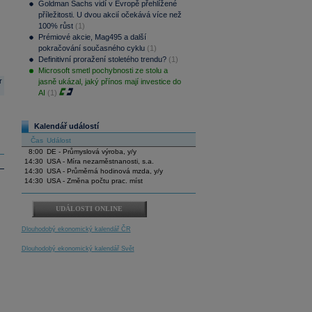
Goldman Sachs vidí v Evropě přehlížené
příležitosti. U dvou akcií očekává více než
100% růst
(1)
Prémiové akcie, Mag495 a další
pokračování současného cyklu
(1)
Definitivní proražení stoletého trendu?
(1)
Microsoft smetl pochybnosti ze stolu a
r
jasně ukázal, jaký přínos mají investice do
AI
(1)
Kalendář událostí
Čas
Událost
8:00
DE - Průmyslová výroba, y/y
14:30
USA - Míra nezaměstnanosti, s.a.
14:30
USA - Průměrná hodinová mzda, y/y
14:30
USA - Změna počtu prac. míst
UDÁLOSTI ONLINE
Dlouhodobý ekonomický kalendář ČR
Dlouhodobý ekonomický kalendář Svět