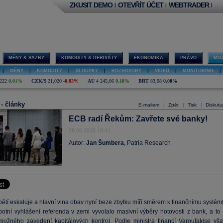
ZKUSIT DEMO
OTEVŘÍT ÚČET
WEBTRADER
|
|
|
MĚNY & SAZBY
KOMODITY & DERIVÁTY
EKONOMIKA
PRÁVO
MOJ
|
MĚNY
|
KOMODITY
|
SLOUPKY
|
ROZHOVORY
|
VIDEO
|
MONITORING
|
222
0,01%
CZK/$
21,020
-0,03%
AU
4 245,06
0,18%
BRT
83,08
0,00%
 - články
E-mailem
Zpět
Tisk
Diskutu
|
|
|
ECB radí Řekům: Zavřete své banky!
28.06.2015 16:41
Autor:
Jan Šumbera
, Patria Research
ětí eskaluje a hlavní vlna obav nyní beze zbytku míří směrem k finančnímu systém
otní vyhlášení referenda v zemi vyvolalo masivní výběry hotovosti z bank, a to 
ožného zavedení kapitálových kontrol. Podle ministra financí Varoufakise vša