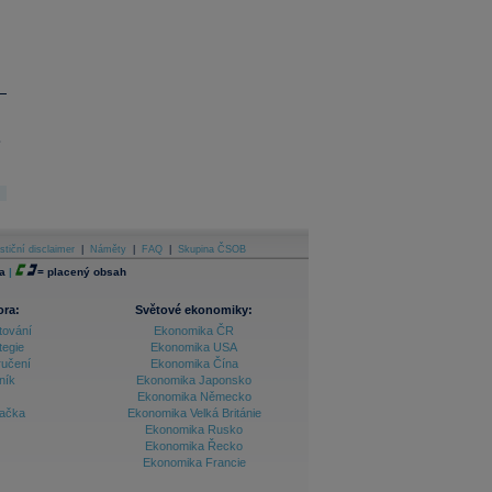
.
stiční disclaimer
|
Náměty
|
FAQ
|
Skupina ČSOB
a
|
=
placený obsah
ora:
Světové ekonomiky:
tování
Ekonomika ČR
tegie
Ekonomika USA
ručení
Ekonomika Čína
ník
Ekonomika Japonsko
Ekonomika Německo
lačka
Ekonomika Velká Británie
Ekonomika Rusko
Ekonomika Řecko
Ekonomika Francie