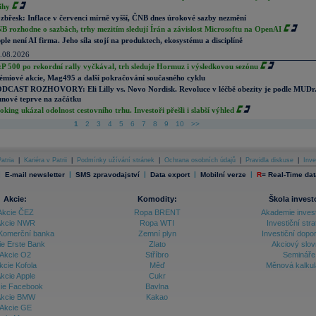
ihy
zbřesk: Inflace v červenci mírně vyšší, ČNB dnes úrokové sazby nezmění
B rozhodne o sazbách, trhy mezitím sledují Írán a závislost Microsoftu na OpenAI
ple není AI firma. Jeho síla stojí na produktech, ekosystému a disciplíně
.08.2026
P 500 po rekordní rally vyčkával, trh sleduje Hormuz i výsledkovou sezónu
émiové akcie, Mag495 a další pokračování současného cyklu
DCAST ROZHOVORY: Eli Lilly vs. Novo Nordisk. Revoluce v léčbě obezity je podle MUDr
nové teprve na začátku
oking ukázal odolnost cestovního trhu. Investoři přešli i slabší výhled
1
2
3
4
5
6
7
8
9
10
>>
atria
|
Kariéra v Patrii
|
Podmínky užívání stránek
|
Ochrana osobních údajů
|
Pravidla diskuse
|
Inve
|
|
|
|
|
E-mail newsletter
SMS zpravodajství
Data export
Mobilní verze
R
=
Real-Time dat
Akcie:
Komodity:
Škola invest
Akcie ČEZ
Ropa BRENT
Akademie inves
kcie NWR
Ropa WTI
Investiční stra
Komerční banka
Zemní plyn
Investiční dopo
ie Erste Bank
Zlato
Akciový slov
Akcie O2
Stříbro
Semináře
kcie Kofola
Měď
Měnová kalku
kcie Apple
Cukr
ie Facebook
Bavlna
kcie BMW
Kakao
Akcie GE