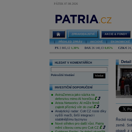
PÁTEK 07.08.2026
ZPRAVODAJSTVÍ
AKCIE & FONDY
|
PŘEHLED ZPRÁV
|
AKCIOVÉ
|
EKONOMICKÉ
PX
2 805,12
1,30%
DAX
26 140,13
0,05%
CZK/€
24,
Detail
HLEDAT V KOMENTÁŘÍCH
Pokročilé hledání
hledat
INVESTIČNÍ DOPORUČENÍ
AstraZeneca jako sázka na
defenzivu mimo AI horečku
Arista Networks: AI může firmě
zajistit příznivý vítr do zad
Analytický radar: Colt CZ roste díky
vyšší marži, širší integraci i
stabilnějšímu byznysu
Řecké nap
Nové střelivo pro další růst. Patria
země. Sob
mění cílovou cenu pro Colt CZ
obavě z m
Goldman Sachs: Je dobrý okamžik