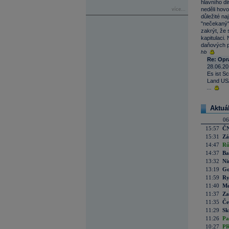
hlavního d
neděli hovo
více...
důležité na
"nečekaný"
zakrýt, že
kapitulaci
daňových po
hb
Re: Opr
28.06.20
Es ist S
Land US
...
Aktuá
06
15:57
ČN
15:31
Zá
14:47
Rů
14:37
Ba
13:32
Ni
13:19
Go
11:59
Ry
11:40
Me
11:37
Za
11:35
Če
11:29
Sk
11:26
Pa
10:27
PR